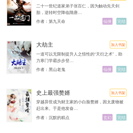
二十一世纪道家弟子张百仁，因为触动先天剑
胎，逆转时空降临隋唐…
作者：
第九天命
仙侠
完结
大劫主
加入书架
一道可以无限制提升人之悟性的“天衍之术”，助
力寒门学霸步步登…
作者：
黑山老鬼
仙侠
完结
史上最强赘婿
加入书架
穿越异世成为财主家的小白脸赘婿，因太废物被
赶出来。于是他发奋…
作者：
沉默的糕点
玄幻
完结