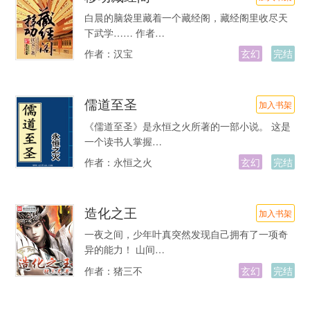
白晨的脑袋里藏着一个藏经阁，藏经阁里收尽天
下武学…… 作者…
作者：
汉宝
玄幻
完结
儒道至圣
加入书架
《儒道至圣》是永恒之火所著的一部小说。 这是
一个读书人掌握…
作者：
永恒之火
玄幻
完结
造化之王
加入书架
一夜之间，少年叶真突然发现自己拥有了一项奇
异的能力！ 山间…
作者：
猪三不
玄幻
完结