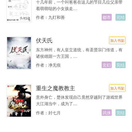
十几年前，一个叫爸爸在这儿的节目几位父亲带
着萌萌哒的小女孩走…
作者：
九灯和善
都市
完结
伏天氏
加入书架
东方神州，有人皇立道统，有圣贤宗门传道，有
诸侯雄踞一方王国，…
作者：
净无痕
玄幻
完结
重生之魔教教主
加入书架
意外身亡，楚休发现自己竟然穿越到了游戏世界
大江湖当中，成为了…
作者：
封七月
武侠
完结