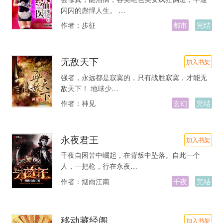
闪闪的彪悍人生。 …
作者：
步征
都市
完结
无敌天下
加入书架
强者，永远都是寂寞的，只有战胜寂寞，才能无
敌天下！ 地球少…
作者：
神见
玄幻
完结
永夜君王
加入书架
千夜自困苦中崛起，在背叛中坠落。自此一个
人，一把枪，行在永夜…
作者：
烟雨江南
千夜
完结
移动藏经阁
加入书架