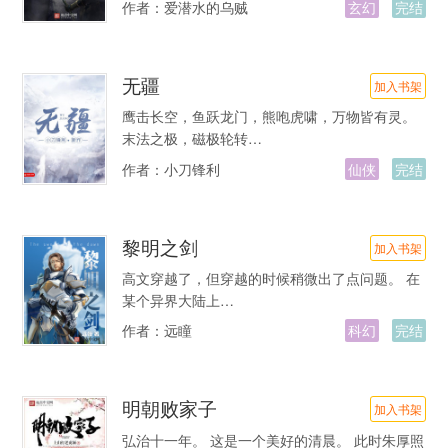
作者：
爱潜水的乌贼
玄幻
完结
无疆
加入书架
鹰击长空，鱼跃龙门，熊咆虎啸，万物皆有灵。
末法之极，磁极轮转…
作者：
小刀锋利
仙侠
完结
黎明之剑
加入书架
高文穿越了，但穿越的时候稍微出了点问题。 在
某个异界大陆上…
作者：
远瞳
科幻
完结
明朝败家子
加入书架
弘治十一年。 这是一个美好的清晨。 此时朱厚照