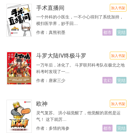
手术直播间
加入书架
一个外科的小医生，一不小心得到了系统加持，
横扫医学界，妙手回…
作者：
真熊初墨
都市
完结
斗罗大陆IV终极斗罗
加入书架
一万年后，冰化了。 斗罗联邦科考队在极北之地
科考时发现了一…
作者：
唐家三少
玄幻
完结
欧神
加入书架
灵气复苏。 洪小福觉醒了，他觉醒的居然是运
气！ 这下就厉…
作者：
多情的海参
都市
完结