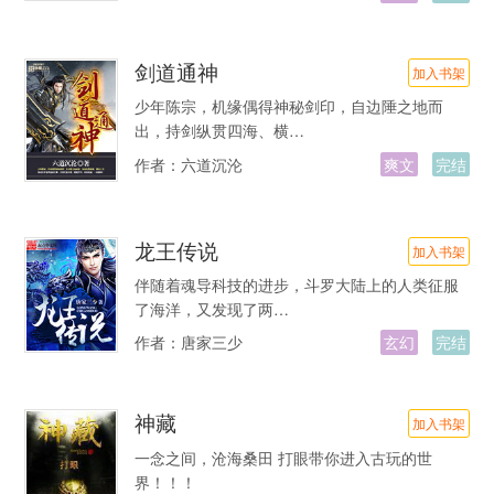
剑道通神
加入书架
少年陈宗，机缘偶得神秘剑印，自边陲之地而
出，持剑纵贯四海、横…
作者：
六道沉沦
爽文
完结
龙王传说
加入书架
伴随着魂导科技的进步，斗罗大陆上的人类征服
了海洋，又发现了两…
作者：
唐家三少
玄幻
完结
神藏
加入书架
一念之间，沧海桑田 打眼带你进入古玩的世
界！！！