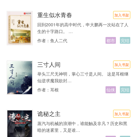
重生似水青春
加入书架
回到2001年的高中时代，申大鹏再一次站在了人
生的十字路口。 …
作者：
鱼人二代
都市
完结
三寸人间
加入书架
举头三尺无神明，掌心三寸是人间。 这是耳根继
仙逆求魔我欲封…
作者：
耳根
仙侠
完结
诡秘之主
加入书架
蒸汽与机械的浪潮中，谁能触及非凡？历史和黑
暗的迷雾里，又是谁…