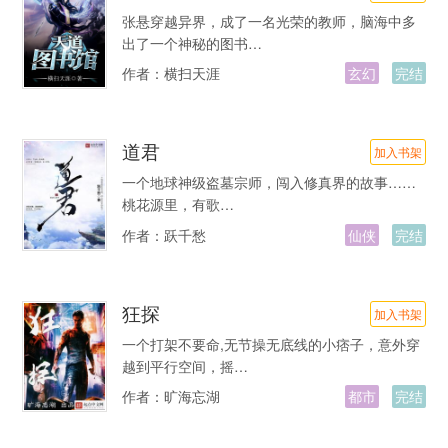
张悬穿越异界，成了一名光荣的教师，脑海中多
出了一个神秘的图书…
作者：
横扫天涯
玄幻
完结
道君
加入书架
一个地球神级盗墓宗师，闯入修真界的故事……
桃花源里，有歌…
作者：
跃千愁
仙侠
完结
狂探
加入书架
一个打架不要命,无节操无底线的小痞子，意外穿
越到平行空间，摇…
作者：
旷海忘湖
都市
完结