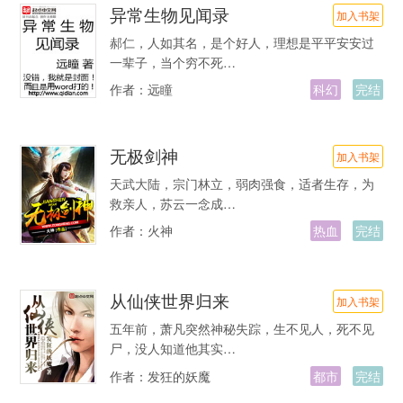
异常生物见闻录
加入书架
郝仁，人如其名，是个好人，理想是平平安安过
一辈子，当个穷不死…
作者：
远瞳
科幻
完结
无极剑神
加入书架
天武大陆，宗门林立，弱肉强食，适者生存，为
救亲人，苏云一念成…
作者：
火神
热血
完结
从仙侠世界归来
加入书架
五年前，萧凡突然神秘失踪，生不见人，死不见
尸，没人知道他其实…
作者：
发狂的妖魔
都市
完结