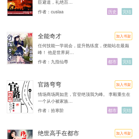
臣避道，礼绝百…
作者：
cuslaa
历史
完结
全能奇才
加入书架
任何技能一学就会，提升熟练度，便能站在最巅
峰！ 他是世界厨…
作者：
九指仙尊
都市
完结
官路弯弯
加入书架
情场商场两如意，官登绝顶我为峰。 李毅重生在
一个从小被家族…
作者：
拾寒阶
都市
完结
绝世高手在都市
加入书架