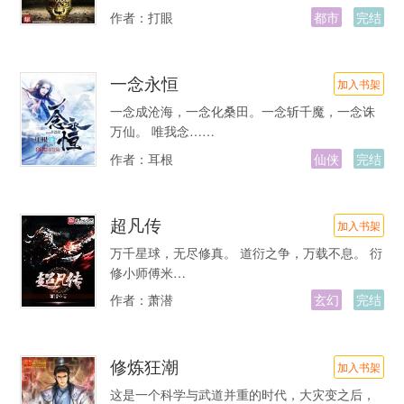
作者：
打眼
都市
完结
一念永恒
加入书架
一念成沧海，一念化桑田。一念斩千魔，一念诛
万仙。 唯我念……
作者：
耳根
仙侠
完结
超凡传
加入书架
万千星球，无尽修真。 道衍之争，万载不息。 衍
修小师傅米…
作者：
萧潜
玄幻
完结
修炼狂潮
加入书架
这是一个科学与武道并重的时代，大灾变之后，