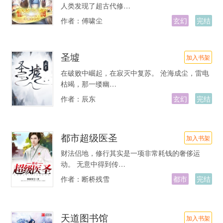
人类发现了超古代修…
作者：
傅啸尘
玄幻
完结
圣墟
加入书架
在破败中崛起，在寂灭中复苏。 沧海成尘，雷电
枯竭，那一缕幽…
作者：
辰东
玄幻
完结
都市超级医圣
加入书架
财法侣地，修行其实是一项非常耗钱的奢侈运
动。 无意中得到传…
作者：
断桥残雪
都市
完结
天道图书馆
加入书架