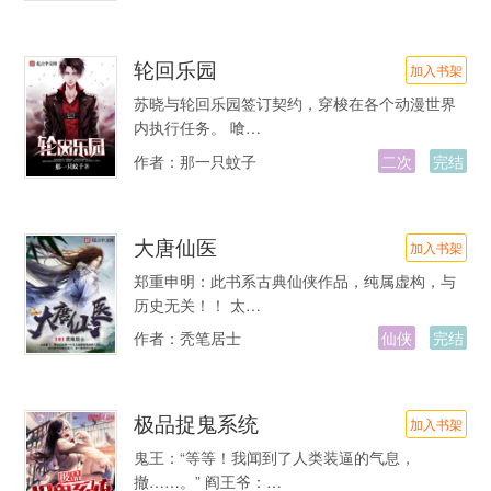
轮回乐园
加入书架
苏晓与轮回乐园签订契约，穿梭在各个动漫世界
内执行任务。 喰…
作者：
那一只蚊子
二次
完结
大唐仙医
加入书架
郑重申明：此书系古典仙侠作品，纯属虚构，与
历史无关！！ 太…
作者：
秃笔居士
仙侠
完结
极品捉鬼系统
加入书架
鬼王：“等等！我闻到了人类装逼的气息，
撤……。” 阎王爷：…