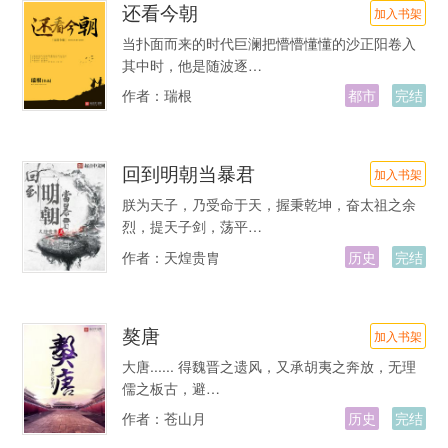
还看今朝
加入书架
当扑面而来的时代巨澜把懵懵懂懂的沙正阳卷入
其中时，他是随波逐…
作者：
瑞根
都市
完结
回到明朝当暴君
加入书架
朕为天子，乃受命于天，握秉乾坤，奋太祖之余
烈，提天子剑，荡平…
作者：
天煌贵胄
历史
完结
獒唐
加入书架
大唐...... 得魏晋之遗风，又承胡夷之奔放，无理
儒之板古，避…
作者：
苍山月
历史
完结