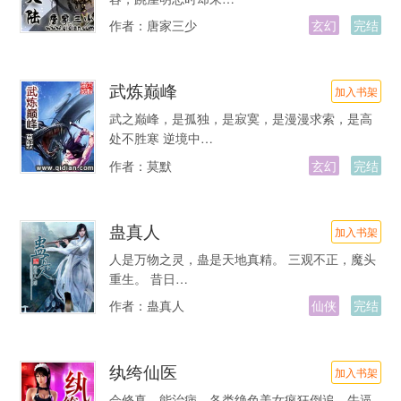
作者：
唐家三少
玄幻
完结
武炼巅峰
加入书架
武之巅峰，是孤独，是寂寞，是漫漫求索，是高
处不胜寒 逆境中…
作者：
莫默
玄幻
完结
蛊真人
加入书架
人是万物之灵，蛊是天地真精。 三观不正，魔头
重生。 昔日…
作者：
蛊真人
仙侠
完结
纨绔仙医
加入书架
会修真，能治病，各类绝色美女疯狂倒追，牛逼