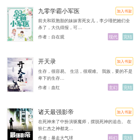
九零学霸小军医
加入书架
前夫和双胞胎的妹妹害死女儿，李少瑾把她们全
杀了，大仇得报，可…
作者：
自在观
现代
完结
开天录
加入书架
生存，很容易。 生活，很艰难。 我族，要的不是
卑下的生存…
作者：
血红
玄幻
完结
诸天最强影帝
加入书架
在死神来了中扮演驱魔师，摆脱死神的追击。 在
狄仁杰之神都龙…
作者：
暴走大气球
科幻
完结