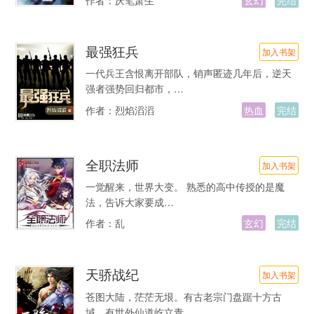
最强狂兵
加入书架
一代兵王含恨离开部队，销声匿迹几年后，逆天
强者强势回归都市，…
作者：
烈焰滔滔
热血
完结
全职法师
加入书架
一觉醒来，世界大变。 熟悉的高中传授的是魔
法，告诉大家要成…
作者：
乱
玄幻
完结
天骄战纪
加入书架
苍图大陆，茫茫无垠。有古老宗门盘踞十方古
域，有世外仙道屹立青…