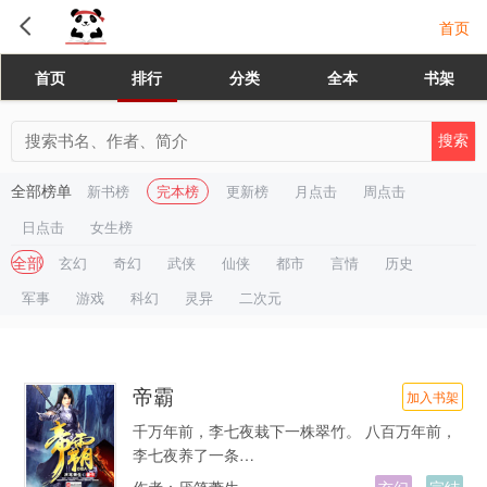
首页
首页
排行
分类
全本
书架
全部榜单
新书榜
完本榜
更新榜
月点击
周点击
日点击
女生榜
全部
玄幻
奇幻
武侠
仙侠
都市
言情
历史
军事
游戏
科幻
灵异
二次元
帝霸
加入书架
千万年前，李七夜栽下一株翠竹。 八百万年前，
李七夜养了一条…
作者：
厌笔萧生
玄幻
完结