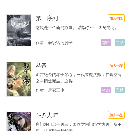
第一序列
加入书架
这次是一个新的故事。 浩劫余生，终见光明。
作者：
会说话的肘子
都市
完结
琴帝
加入书架
旷古绝今的赤子琴心，一代琴魔法师，在碧空海
之中悄然诞生。这将…
作者：
唐家三少
奇幻
完结
斗罗大陆
加入书架
唐门外门弟子唐三，因偷学内门绝学为唐门所不
容，跳崖明志时却来…