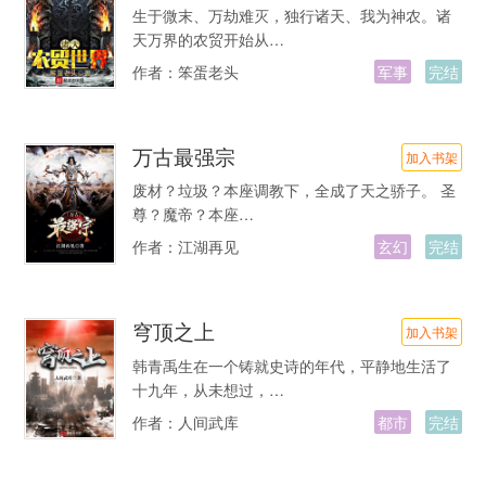
生于微末、万劫难灭，独行诸天、我为神农。诸
天万界的农贸开始从…
作者：
笨蛋老头
军事
完结
万古最强宗
加入书架
废材？垃圾？本座调教下，全成了天之骄子。 圣
尊？魔帝？本座…
作者：
江湖再见
玄幻
完结
穹顶之上
加入书架
韩青禹生在一个铸就史诗的年代，平静地生活了
十九年，从未想过，…
作者：
人间武库
都市
完结