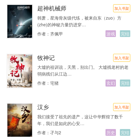
超神机械师
加入书架
韩萧，星海骨灰级代练，被来自东（zuo）方
(zhe)的神秘力量扔进穿…
作者：
齐佩甲
游戏
完结
牧神记
加入书架
大墟的祖训说，天黑，别出门。 大墟残老村的老
弱病残们从江边…
作者：
宅猪
玄幻
完结
汉乡
加入书架
我们接受了祖先的遗产，这让中华辉煌了数千
年，我们是如此的心安…
作者：
孑与2
历史
完结