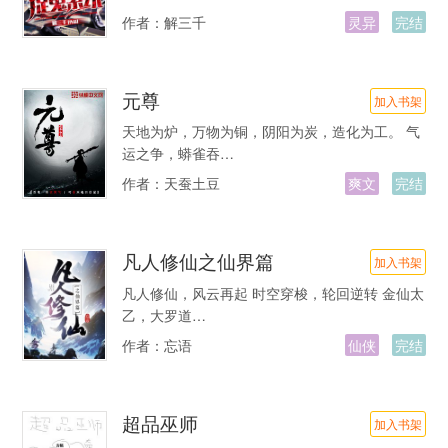
作者：
解三千
灵异
完结
元尊
加入书架
天地为炉，万物为铜，阴阳为炭，造化为工。 气
运之争，蟒雀吞…
作者：
天蚕土豆
爽文
完结
凡人修仙之仙界篇
加入书架
凡人修仙，风云再起 时空穿梭，轮回逆转 金仙太
乙，大罗道…
作者：
忘语
仙侠
完结
超品巫师
加入书架