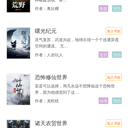
作者：
奥比椰
悬疑
完结
曙光纪元
加入书架
灵气复苏，武道兴起，地球出现一个个连通异度
空间的通道。 无…
作者：
人勿玩人
玄幻
完结
恐怖修仙世界
加入书架
若是可以选择，周凡永远不想降临这个恐怖世
界，因为他感觉到了这…
作者：
龙蛇枝
仙侠
完结
诸天农贸世界
加入书架