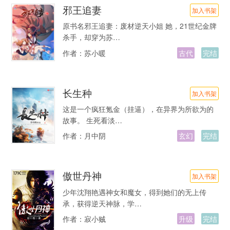
邪王追妻
加入书架
原书名邪王追妻：废材逆天小姐 她，21世纪金牌
杀手，却穿为苏…
作者：
苏小暖
古代
完结
长生种
加入书架
这是一个疯狂氪金（挂逼），在异界为所欲为的
故事。 生死看淡…
作者：
月中阴
玄幻
完结
傲世丹神
加入书架
少年沈翔艳遇神女和魔女，得到她们的无上传
承，获得逆天神脉，学…
作者：
寂小贼
升级
完结