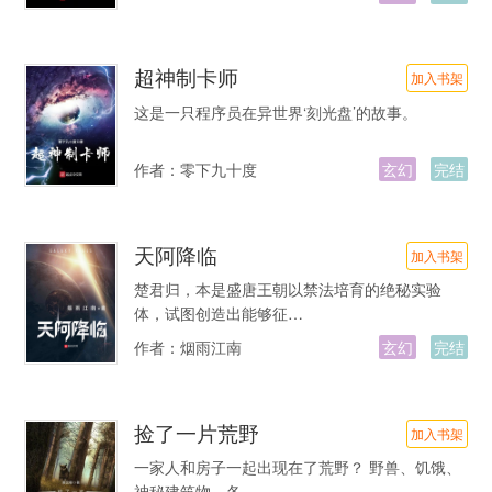
超神制卡师
加入书架
这是一只程序员在异世界‘刻光盘’的故事。
作者：
零下九十度
玄幻
完结
天阿降临
加入书架
楚君归，本是盛唐王朝以禁法培育的绝秘实验
体，试图创造出能够征…
作者：
烟雨江南
玄幻
完结
捡了一片荒野
加入书架
一家人和房子一起出现在了荒野？ 野兽、饥饿、
神秘建筑物、各…