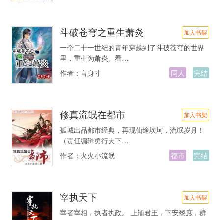
斗破苍穹之重生萧炎
加入书架
一个二十一世纪的青年穿越到了斗破苍穹的世界
里，重生为萧炎。看…
作者：
言身寸
同人
完结
修真流氓在都市
加入书架
孤城出品都市经典，再现仙途坎坷，流氓岁月！
（责任编辑勇行天下…
作者：
火火小流氓
都市
完结
宰执天下
加入书架
宰者宰相，执者执政。 上辅君王，下安黎庶，群