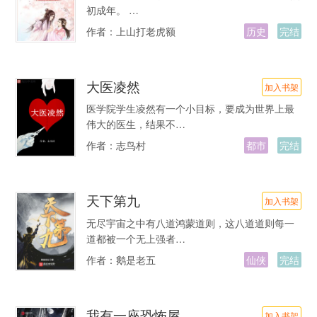
初成年。 …
作者：
上山打老虎额
历史
完结
大医凌然
加入书架
医学院学生凌然有一个小目标，要成为世界上最
伟大的医生，结果不…
作者：
志鸟村
都市
完结
天下第九
加入书架
无尽宇宙之中有八道鸿蒙道则，这八道道则每一
道都被一个无上强者…
作者：
鹅是老五
仙侠
完结
我有一座恐怖屋
加入书架