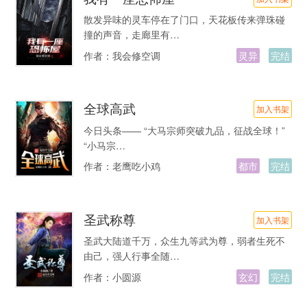
散发异味的灵车停在了门口，天花板传来弹珠碰
撞的声音，走廊里有…
作者：
我会修空调
灵异
完结
全球高武
加入书架
今日头条—— “大马宗师突破九品，征战全球！”
“小马宗…
作者：
老鹰吃小鸡
都市
完结
圣武称尊
加入书架
圣武大陆道千万，众生九等武为尊，弱者生死不
由己，强人行事全随…
作者：
小圆源
玄幻
完结