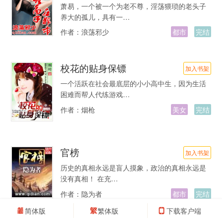
萧易，一个被一个为老不尊，淫荡猥琐的老头子
养大的孤儿，具有一…
作者：
浪荡邪少
都市
完结
校花的贴身保镖
加入书架
一个活跃在社会最底层的小小高中生，因为生活
困难而帮人代练游戏…
作者：
烟枪
美女
完结
官榜
加入书架
历史的真相永远是盲人摸象，政治的真相永远是
没有真相！ 在充…
作者：
隐为者
都市
完结
简体版
繁体版
下载客户端