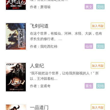
作者：
萧瑾瑜
爽文
完结
飞剑问道
加入书架
在这个世界，有狐仙、河神、水怪、大妖，也有
求长生的修行者。 …
作者：
我吃西红柿
仙侠
完结
人皇纪
加入书架
“我不能把这个世界，让给我所鄙视的人！” 所
以，王冲踩着枯…
作者：
皇甫奇
重生
完结
一品道门
加入书架