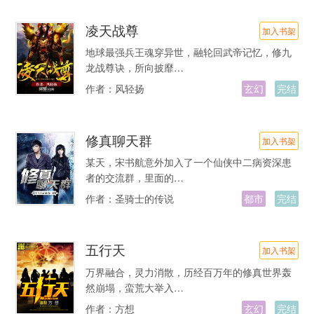
凌天战尊
加入书架
地球最强兵王魂穿异世，融轮回武帝记忆，修九
龙战尊诀，所向披靡…
作者：
风轻扬
玄幻
完结
修真聊天群
加入书架
某天，宋书航意外加入了一个仙侠中二病资深患
者的交流群，里面的…
作者：
圣骑士的传说
都市
完结
五行天
加入书架
万界融合，灵力消散，历经百万年的修真世界轰
然崩塌，蛮荒大举入…
作者：
方想
玄幻
完结