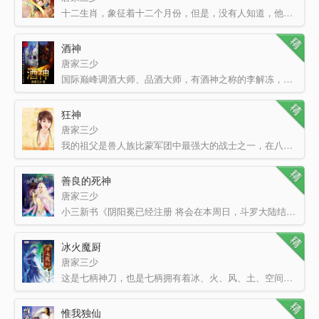
十二生肖，象征着十二个月份，但是，没有人知道，他们也象征着十二位守护者。十二位传承着生肖血脉的守护者…
酒神
唐家三少
国际巅峰调酒大师、品酒大师，有酒神之称的李解冻，为了品尝出土的汉代美酒而醉死于而立之年。 当…
狂神
唐家三少
我的祖父是兽人族比蒙军团中最强大的战士之一，在八九十年前曾经徒手杀死过一条龙，从而得到了兽人第一勇士…
善良的死神
唐家三少
小三新书《阴阳冕已经注册 将会在本周日，斗罗大陆结束的同时开始上传更新，麻烦大家先收藏、推荐一下，…
冰火魔厨
唐家三少
这是七柄神刀，也是七柄拥有着冰、火、风、土、空间、光明、黑暗的魔法杖。最重要的，它们还是主角的——菜…
惟我独仙