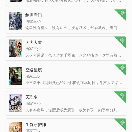
魔族强势，在人类即将被灭绝之时，六大圣殿崛起，带领着人类守住最后的领土。一名少年，为救母加入骑士圣殿…
绝世唐门
唐家三少
这里没有魔法，没有斗气，没有武术，却有武魂。唐门创立万年之后的斗罗大陆上，唐门式微。一代天骄横空出世…
天火大道
唐家三少
天火大道是一条长达两千零四十八米的街道，这里有着一百六十八间店铺，每一位店铺的主人，都是一位强大的异…
空速星痕
唐家三少
小三新书《阴阳冕已经注册 将会在本周日，斗罗大陆结束的同时开始上传更新，麻烦大家先收藏、推荐一下，谢…
天珠变
唐家三少
人有本命珠，觉醒后或为意珠、或为体珠，如手串分别在左右手腕处盘旋。天珠如人类之双胞胎，当意、体双珠同…
生肖守护神
唐家三少