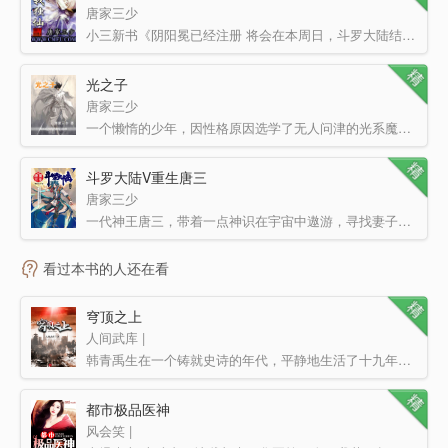
唐家三少
小三新书《阴阳冕已经注册 将会在本周日，斗罗大陆结束的同时开始上传更新，麻烦大家先收藏、推荐一下，谢…
光之子
唐家三少
一个懒惰的少年，因性格原因选学了无人问津的光系魔法，却无意中踏近了命运的巨轮，一步一步的成为了传说中…
斗罗大陆V重生唐三
唐家三少
一代神王唐三，带着一点神识在宇宙中遨游，寻找妻子转世重生的世界。在神识的牵引下，他来到了一个叫做妖精…
看过本书的人还在看
穹顶之上
人间武库 |
韩青禹生在一个铸就史诗的年代，平静地生活了十九年，从未想过，有一天自己会变成史诗里灿若星辰的名字。 …
都市极品医神
风会笑 |