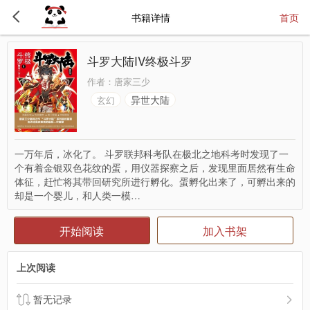
书籍详情
首页
斗罗大陆IV终极斗罗
作者：
唐家三少
异世大陆
玄幻
一万年后，冰化了。 斗罗联邦科考队在极北之地科考时发现了一
个有着金银双色花纹的蛋，用仪器探察之后，发现里面居然有生命
体征，赶忙将其带回研究所进行孵化。蛋孵化出来了，可孵出来的
却是一个婴儿，和人类一模…
开始阅读
加入书架
上次阅读
暂无记录