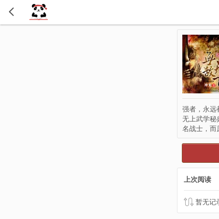
强者，永远
无上武学秘
名战士，而
上次阅读
暂无记