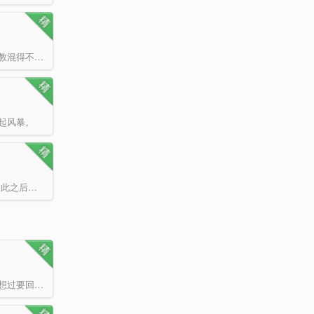
阐教十二金仙之一的黄龙真人在封神之战后，莫名地穿越到了异界，于是，在阐教混得不行的黄龙真人在异界开始…
起风暴。
路一平是个上古修士，亲眼见证了诸神大战中，无数强大的神灵殒落的情景。 自此之后，他便躲在深山老林，…
我们接受了祖先的遗产，这让中华辉煌了数千年，我们是如此的心安理得，从未想过要回归那个在刀耕火种中苦苦…