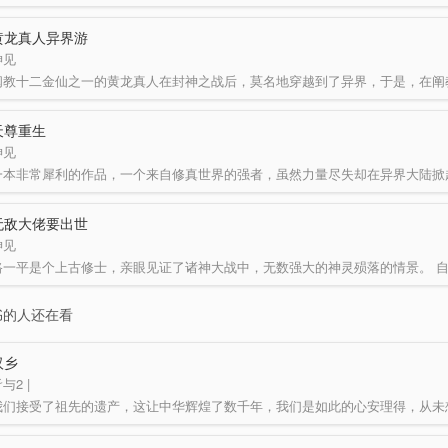
地球少林世家亲传弟子黄小龙携带华夏无上武学…
黄龙真人异界游
神见
天尊重生
神见
一本非常犀利的作品，一个来自修真世界的强者，虽然力量尽失却在异界大陆掀
延续了作者上一…
无敌大佬要出世
神见
书的人还在看
汉乡
与2 |