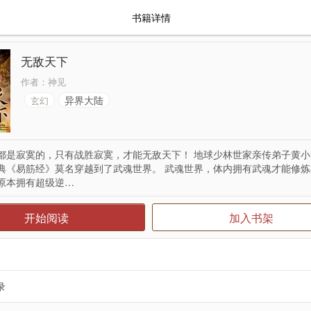
书籍详情
无敌天下
作者：
神见
异界大陆
玄幻
都是寂寞的，只有战胜寂寞，才能无敌天下！ 地球少林世家亲传弟子黄
典《易筋经》莫名穿越到了武魂世界。 武魂世界，体内拥有武魂才能修
原本拥有超级逆…
开始阅读
加入书架
录