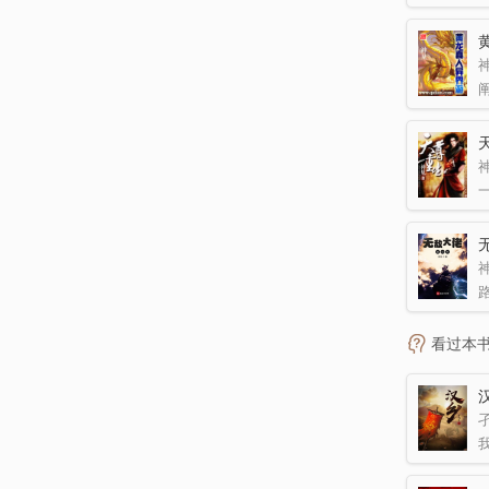
看过本
孑