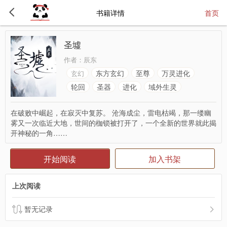
书籍详情
首页
圣墟
作者：
辰东
东方玄幻
至尊
万灵进化
玄幻
轮回
圣器
进化
域外生灵
在破败中崛起，在寂灭中复苏。 沧海成尘，雷电枯竭，那一缕幽
雾又一次临近大地，世间的枷锁被打开了，一个全新的世界就此揭
开神秘的一角……
开始阅读
加入书架
上次阅读
暂无记录