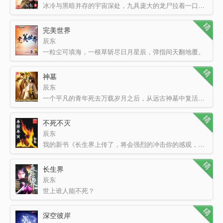
冰冷与黑暗并存的宇宙深处，九具庞大的龙尸拉着一口青铜古棺，亘古长存。 这是太空探测器在枯寂…
完美世界
辰东
一粒尘可填海，一根草斩尽日月星辰，弹指间天翻地覆。
群雄并起，万族林立，诸圣争霸，乱天动地。问…
神墓
辰东
一个平凡的青年死去万载岁月之后，从远古神墓中复活而出，望着那如林的神魔墓碑，他心中充满了震撼。 沧海…
不死不灭
辰东
我的新书《长生界上传了，将会强烈的冲击你的感观，这是一本完全超越不死不灭的书，会带给你无限精彩。大家…
长生界
辰东
世上谁人能不死？
任你风华绝代，艳冠天下，到头来也是红粉骷髅；任你一代
深空彼岸