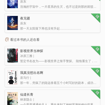
辰东
浩瀚的宇宙中，一片星系的生灭，也不过是刹那的斑驳流光。 仰望星空，总有种结局已注定的伤感，千百年后…
夜无疆
辰东
那一天太阳落下再也没有升起…………………
看过本书的人还在看
影视世界当神探
冰原三雅 |
暂定书名改为——影视世界之辣手警探。 陆恪重生了，还重生到了美国。但他渐渐发现，这个美国并不是上一…
我真没想出名啊
巫马行 |
那一年，穷疯了的陆远拿着五个小时写好的剧本，成功地向某白富美忽悠了一百万投资…… 起初的他只想花…
仙道长青
林泉隐士 |
一个普普通通的凡人，重生来到了神秘莫测的修仙世界，成为一个小家族修士。 长辈的殷切希望，家族举步…