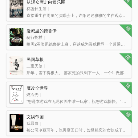
从观众席走向娱乐圈
杯盏长生酒 |
直接重生在周董的演唱会上，许阳迷迷糊糊的坐在观众席上。 这时到了互动环节。 周董问一位女生 …
漫威里的德鲁伊
骑行拐杖 |
暗黑2召唤系德鲁伊上身，穿越成为漫威世界一个普通的社区学校的校长 阿尔文凝视着乔治局长的眼睛，用…
民国草根
二宝天使 |
那年，雪下得极大。 邵家死的只剩下一人，一个叫做邵满囤的少年。 为了活下去，他敲开了村子里院墙最…
魔改全世界
燃冷光 |
“您是本游戏在无尽位面中唯一玩家，祝您游戏愉快。” 手机里多出了一款号称游戏，实则为简易改图的PS…
文娱帝国
我最白 |
被公司冷藏两年，他再度回归时，曾经相恋的女孩成了如日中天的当红花旦；昔日的同期练习生已经在娱乐圈站稳…