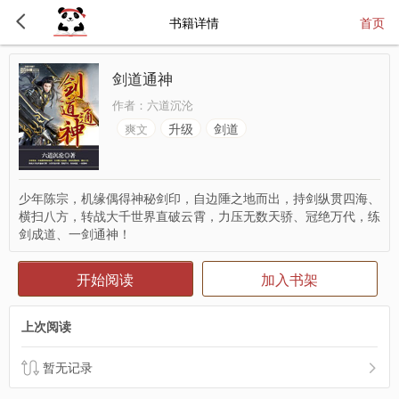
书籍详情
首页
剑道通神
作者：
六道沉沦
升级
剑道
爽文
少年陈宗，机缘偶得神秘剑印，自边陲之地而出，持剑纵贯四海、
横扫八方，转战大千世界直破云霄，力压无数天骄、冠绝万代，练
剑成道、一剑通神！
开始阅读
加入书架
上次阅读
暂无记录