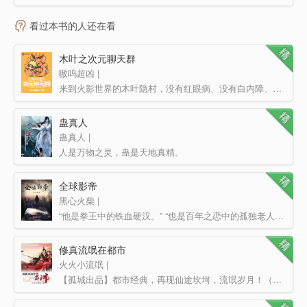
看过本书的人还在看
木叶之次元聊天群
嗷呜超凶 |
来到火影世界的木叶隐村，没有红眼病、没有白内障、没有骨质增生、不姓千手、不是大筒木。 就在柳生有…
蛊真人
蛊真人 |
人是万物之灵，蛊是天地真精。
三观不正，魔头重生。
昔日旧梦，同名新作。
全球影帝
一个穿越…
黑心火柴 |
“他是拳王中的铁血硬汉。” “也是百年之恋中的孤独老人。” “是股市大亨中花天酒地的金融巨鳄。”…
修真流氓在都市
火火小流氓 |
【孤城出品】都市经典，再现仙途坎坷，流氓岁月！（责任编辑勇行天下强烈推荐）刚被房东丢出门的他却又不幸…