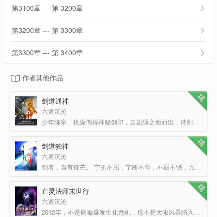
第3100章 --- 第 3200章
第3200章 --- 第 3300章
第3300章 --- 第 3400章
作者其他作品
剑道通神
六道沉沦
少年陈宗，机缘偶得神秘剑印，自边陲之地而出，持剑纵贯四海、横扫八方，转战大千世界直破云霄，力压无数天…
剑道独神
六道沉沦
剑者，当有锋芒。 宁折不屈，宁断不弯，不屈不饶，无所畏惧，任何一切阻碍一切抵挡，都无需犹豫…
亡灵法师末世行
六道沉沦
2012年，不是病毒爆发生化危机，也不是太阳风暴陷入黑暗，更不是冰川融化水泽成国，而是：恶魔降临生灵涂炭…