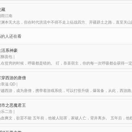
龙藏
烟雨江南
书的人还在看
生活系神豪
酥面包 |
打穿西游的唐僧
章溢.QD |
都市之恶魔君王
乐二浩 |