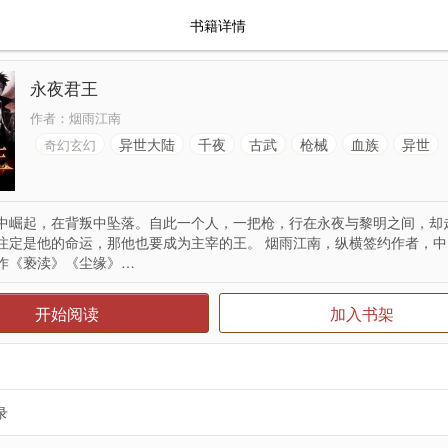
书籍详情
永夜君王
作者：
烟雨江南
异世大陆
千夜
古武
枪械
血族
异世
奇幻玄幻
中崛起，在背叛中坠落。自此一个人，一把枪，行在永夜与黎明之间，却
注定是他的命运，那他也要成为主宰的王。 烟雨江南，纵横签约作者，
作《亵渎》《尘缘》…
开始阅读
加入书架
录