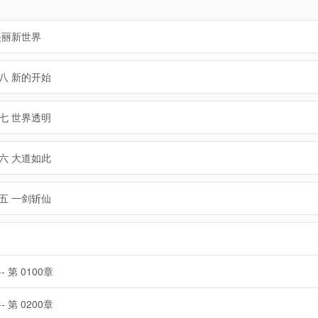
美丽新世界
八 新的开始
七 世界透明
六 大道如此
五 一剑斩仙
-- 第 0100章
-- 第 0200章