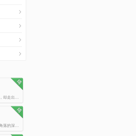
千夜自困苦中崛起，在背叛中坠落。自此一个人，一把枪，行在永夜与黎明之间，却走出一段传奇。若永夜注定是…
楚君归，本是盛唐王朝以禁法培育的绝秘实验体，试图创造出能够征战星海任何角落的深空战士。然而在一次意外…