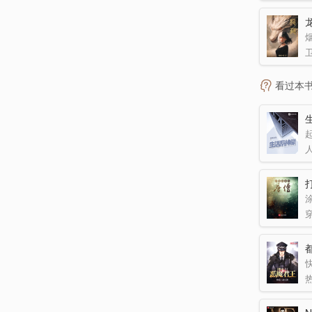
看过本
起
涂
快