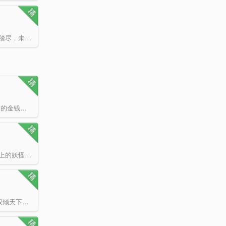
卫渊本无大志，但在时代洪流中不得不走上征战四方、开疆辟土之路，直至关山踏尽，未曾白头。 不正…
人在贫穷的时候，呼吸都是错的。 叮，恭喜宿主，你的每一次呼吸都会获得一定的金钱。 叮，你吃到…
穿越西游，成为唐僧，携带着游戏系统，可以打怪升级，爆装备，从此，西游路上的妖怪们危险了。 沙僧：…
热血爽文，欲罢不能 五年前，他被人陷害，家破人亡，背井离乡。 五年后，他权倾天下，带着无上荣…