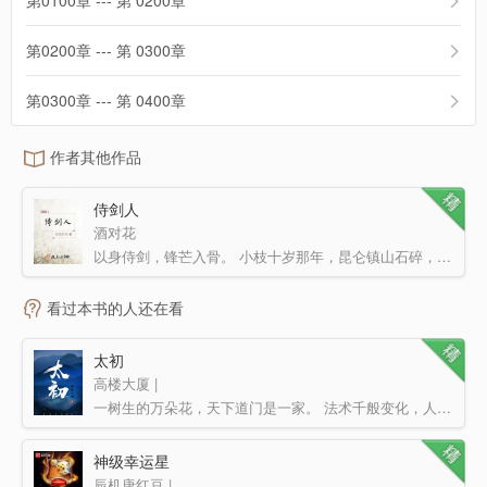
第0100章 --- 第 0200章
第0200章 --- 第 0300章
第0300章 --- 第 0400章
作者其他作品
侍剑人
酒对花
以身侍剑，锋芒入骨。 小枝十岁那年，昆仑镇山石碎，妖祟横行，天下动荡。 蜀山剑仙谢迢救她于危…
看过本书的人还在看
太初
高楼大厦 |
一树生的万朵花，天下道门是一家。 法术千般变化，人心却亘古不变
神级幸运星
辰机唐红豆 |