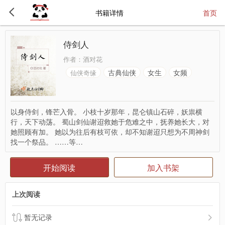
书籍详情
首页
侍剑人
作者：
酒对花
古典仙侠
女生
女频
仙侠奇缘
以身侍剑，锋芒入骨。 小枝十岁那年，昆仑镇山石碎，妖祟横
行，天下动荡。 蜀山剑仙谢迢救她于危难之中，抚养她长大，对
她照顾有加。 她以为往后有枝可依，却不知谢迢只想为不周神剑
找一个祭品。 ……等…
开始阅读
加入书架
上次阅读
暂无记录