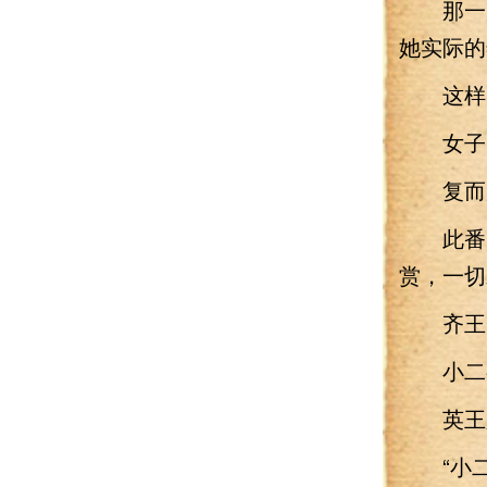
那一声
她实际的
这样的
女子出
复而冠
此番因
赏，一切
齐王出
小二有
英王必
“小二