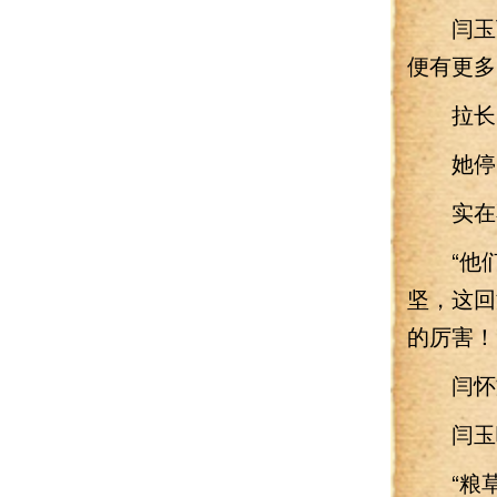
闫玉下
便有更多
拉长阵
她停了
实在不
“他们
坚，这回
的厉害！
闫怀文
闫玉嘴
“粮草！