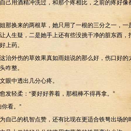
己用酒精冲洗过，和那个疼相比，之前的疼好像
那换来的两根草，她只用了一根的三分之一，一
让人生疑，二是她手上还有些没挑干净的脏东西，
好上药。
治外伤的草效果真如雨姐说的那么好，伤口好的
头咋整。
眼中透出几分心疼。
发轻柔：“要好好养着，那棍棒不得再拿。”
你看。”
自己的机智点赞，还有比现在更适合铁弩出场的