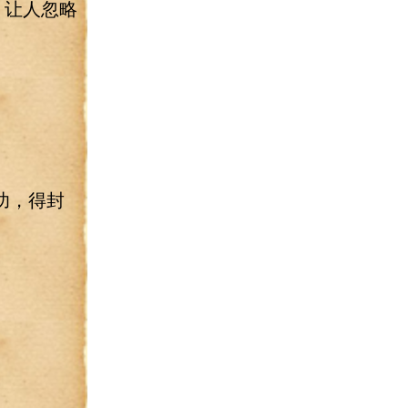
，让人忽略
功，得封