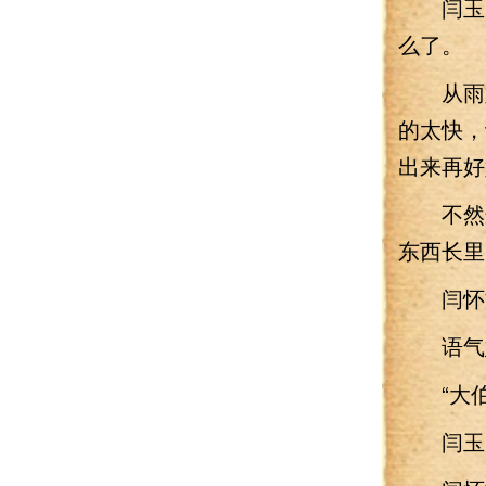
闫玉自
么了。
从雨姐
的太快，
出来再好
不然这
东西长里
闫怀文
语气愈
“大伯
闫玉为