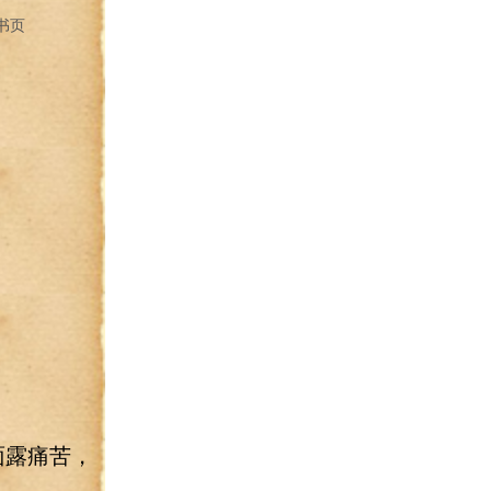
书页
面露痛苦，