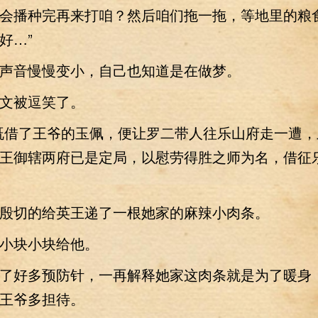
会播种完再来打咱？然后咱们拖一拖，等地里的粮
好…”
音慢慢变小，自己也知道是在做梦。
被逗笑了。
借了王爷的玉佩，便让罗二带人往乐山府走一遭，
王御辖两府已是定局，以慰劳得胜之师为名，借征
切的给英王递了一根她家的麻辣小肉条。
块小块给他。
好多预防针，一再解释她家这肉条就是为了暖身
王爷多担待。