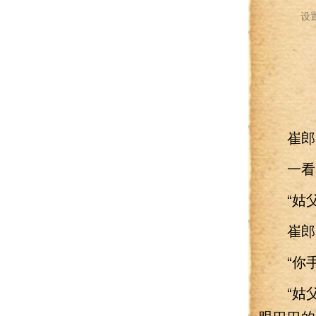
设
崔郎中
一看闫
“姑父
崔郎中
“你手
“姑父