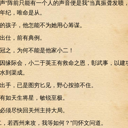
“阵前只能有一个人的声音便是我”当真振聋发聩
年纪，唯命是从。
孩子，他怎能不为她用心筹谋。
仕，前有典例。
之，为何不能是他家小二！
缘际会，小二于英王有救命之恩，彰武事，以建
水到渠成。
手，已是图穷匕见，野心按捺不住。
如天生将星，敏锐至极。
须尽快回关州主持大局。
，若西州来攻，我等如何？”闫怀文问道。