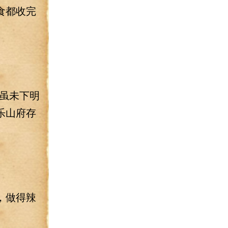
食都收完
虽未下明
乐山府存
，做得辣