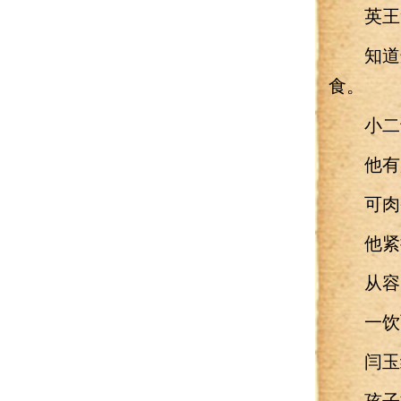
英王笑
知道这
食。
小二说
他有所
可肉条
他紧抿
从容的
一饮
闫玉给
孩子乖