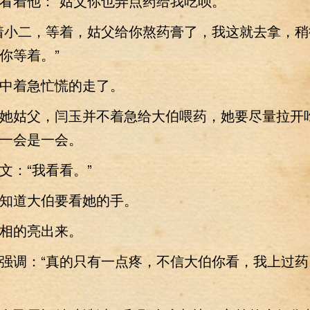
看着他：“姑父你也弄点药给我吃呗。”
小二，等着，姑父给你熬药膏了，我这就去拿，稍
你等着。”
着急忙慌的走了。
姑父，闫玉并不着急给大伯喂药，她要尽量拉开
一会是一会。
：“我看看。”
道大伯要看她的手。
的亮出来。
调：“真的只有一点疼，不信大伯你看，我上过药