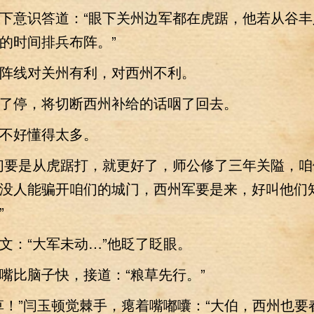
意识答道：“眼下关州边军都在虎踞，他若从谷丰
的时间排兵布阵。”
线对关州有利，对西州不利。
停，将切断西州补给的话咽了回去。
好懂得太多。
要是从虎踞打，就更好了，师公修了三年关隘，咱
没人能骗开咱们的城门，西州军要是来，好叫他们
”
：“大军未动…”他眨了眨眼。
比脑子快，接道：“粮草先行。”
”闫玉顿觉棘手，瘪着嘴嘟囔：“大伯，西州也要