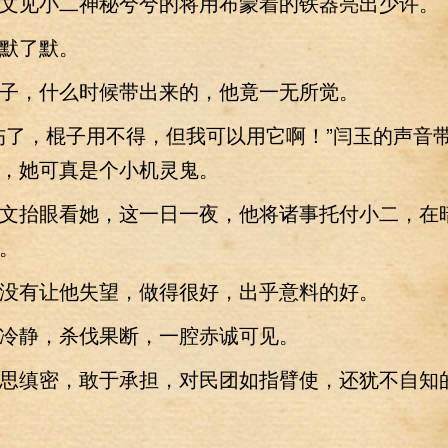
见小二神秘兮兮的将用布蒙着的铁器亮出少许。
了默。
，什么时候带出来的，他竟一无所觉。
了，棍子用不得，但我可以用它啊！”闫玉的声音
，她可真是个小机灵鬼。
抬眼看她，这一日一夜，他将诸事托付小二，在
。
有让他失望，做得很好，出乎意料的好。
静，杀伐果断，一腔赤诚可见。
缜密，敢于承担，对民团如指臂使，还犹不自知