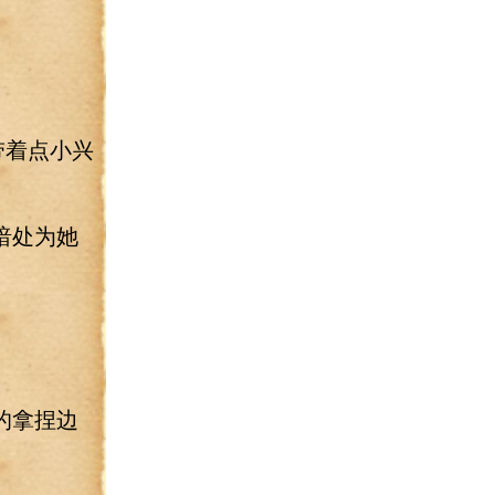
带着点小兴
暗处为她
的拿捏边