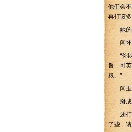
他们会不
再打该多
她的声
闫怀文
“你既
旨，可英
粮。”
闫玉殷
掰成小
还打了
了些，请