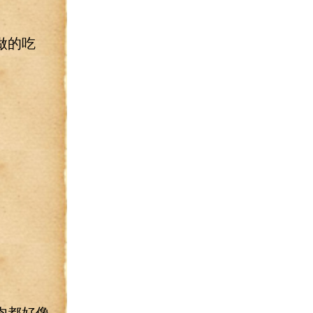
做的吃
肉都好像