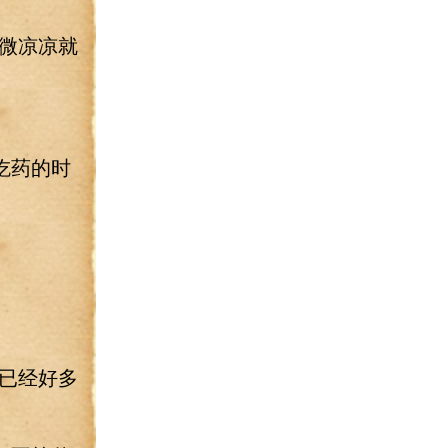
微凉凉就
吃药的时
已经好多