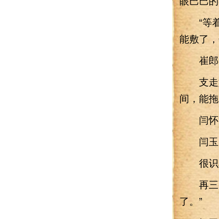
眼巴巴的
“等着
能敷了，
崔郎中
支走她
间，能拖
闫怀文
闫玉知
很识相
再三强
了。”