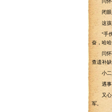
闫怀文
闭眼默
这孩子
“手伤
奋，哈哈
闫怀文
查遗补缺
小二没
遇事冷
又心思
军。