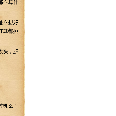
都不算什
是不想好
打算都挑
太快，脏
时机么！