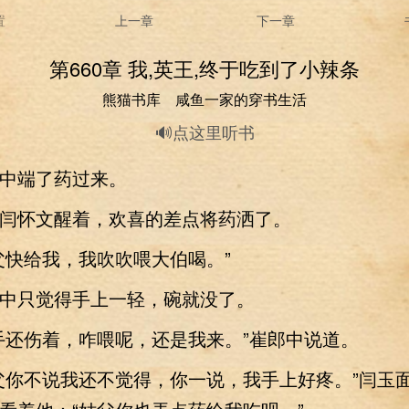
置
上一章
下一章
第660章 我,英王,终于吃到了小辣条
熊猫书库 咸鱼一家的穿书生活
🔊点这里听书
端了药过来。
怀文醒着，欢喜的差点将药洒了。
快给我，我吹吹喂大伯喝。”
只觉得手上一轻，碗就没了。
还伤着，咋喂呢，还是我来。”崔郎中说道。
你不说我还不觉得，你一说，我手上好疼。”闫玉