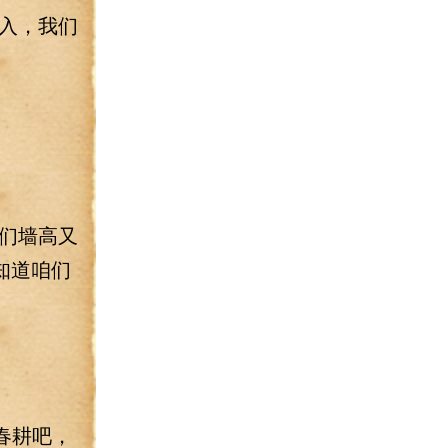
入，我们
们墙高又
知道咱们
春耕吧，