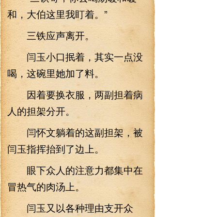
和，大伯这里我盯着。”
三铁应声离开。
闫玉小口抿着，其实一点没
喝，这碗里她加了料。
因着要换衣服，两副担着病
人的担架分开。
闫怀文躺着的这副担架，被
闫玉指挥抬到了边上。
眼下众人的注意力都集中在
冒热气的肉汤上。
闫玉又以各种理由支开众