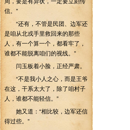
周，要是有异状，一定要立刻传
信。”
“还有，不管是民团、边军还
是咱从北戎手里救回来的那些
人，有一个算一个，都看牢了，
谁都不能脱离咱们的视线。”
闫玉板着小脸，正经严肃。
“不是我小人之心，而是王爷
在这，干系太大了，除了咱村子
人，谁都不能轻信。”
她又道：“相比较，边军还信
得过些。”