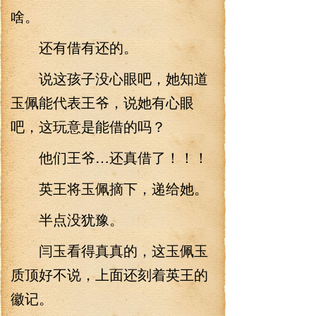
啥。
还有借有还的。
说这孩子没心眼吧，她知道
玉佩能代表王爷，说她有心眼
吧，这玩意是能借的吗？
他们王爷…还真借了！！！
英王将玉佩摘下，递给她。
半点没犹豫。
闫玉看得真真的，这玉佩玉
质顶好不说，上面还刻着英王的
徽记。