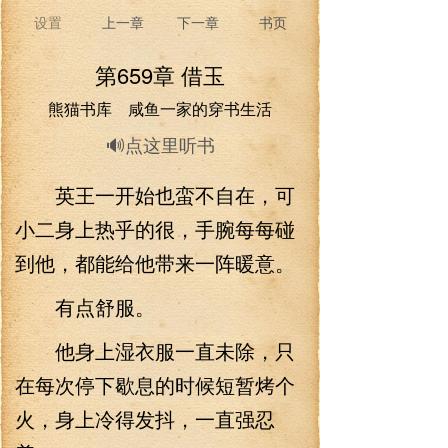
设置
上一章
下一章
书页
第659章 借玉
熊猫书库 咸鱼一家的穿书生活
🔊点这里听书
英王一开始也蛮不自在，可
小二身上热乎的很，手腕每每碰
到他，都能给他带来一阵暖意。
有点舒服。
他身上湿衣服一直未除，只
在每次停下歇息的时候短暂烤个
火，身上冷得发抖，一直强忍