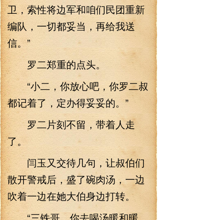
卫，索性将边军和咱们民团重新
编队，一切都妥当，再给我送
信。”
罗二郑重的点头。
“小二，你放心吧，你罗二叔
都记着了，定办得妥妥的。”
罗二片刻不留，带着人走
了。
闫玉又交待几句，让叔伯们
散开警戒后，盛了碗肉汤，一边
吹着一边在她大伯身边打转。
“三铁哥，你去喝汤暖和暖