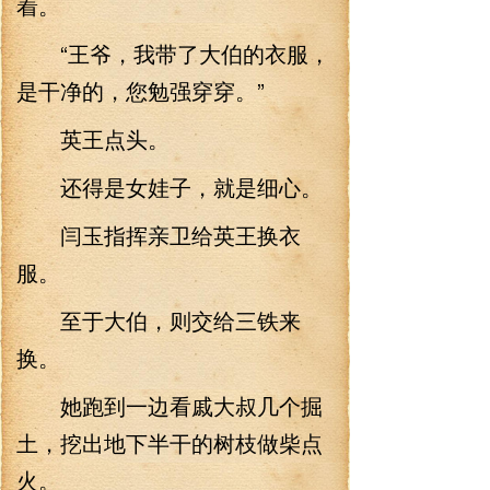
着。
“王爷，我带了大伯的衣服，
是干净的，您勉强穿穿。”
英王点头。
还得是女娃子，就是细心。
闫玉指挥亲卫给英王换衣
服。
至于大伯，则交给三铁来
换。
她跑到一边看戚大叔几个掘
土，挖出地下半干的树枝做柴点
火。