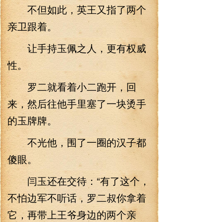
不但如此，英王又指了两个
亲卫跟着。
让手持玉佩之人，更有权威
性。
罗二就看着小二跑开，回
来，然后往他手里塞了一块烫手
的玉牌牌。
不光他，围了一圈的汉子都
傻眼。
闫玉还在交待：“有了这个，
不怕边军不听话，罗二叔你拿着
它，再带上王爷身边的两个亲