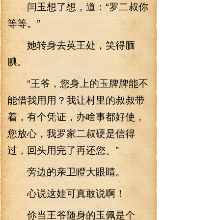
闫玉想了想，道：“罗二叔你
等等。”
她转身去英王处，笑得腼
腆。
“王爷，您身上的玉牌牌能不
能借我用用？我让村里的叔叔带
着，有个凭证，办啥事都好使，
您放心，我罗家二叔硬是信得
过，回头用完了再还您。”
旁边的亲卫瞪大眼睛。
心说这娃可真敢说啊！
伱当王爷随身的玉佩是个