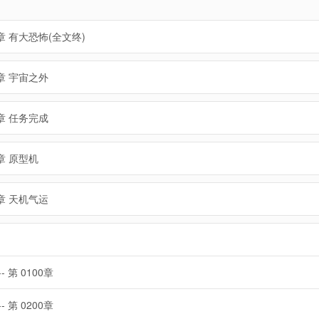
章 有大恐怖(全文终)
1章 宇宙之外
0章 任务完成
章 原型机
8章 天机气运
-- 第 0100章
-- 第 0200章