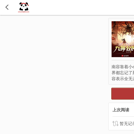
南容靠着小
界都忘记了
容表示全无
上次阅读
暂无记