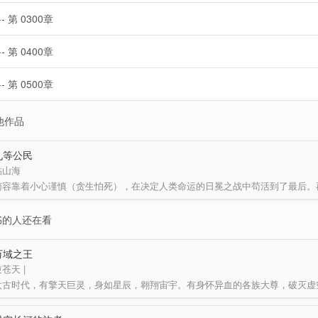
-- 第 0300章
-- 第 0400章
-- 第 0500章
他作品
九等公民
临山海
书的人还在看
万域之王
苍天 |