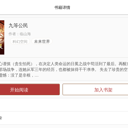
书籍详情
九等公民
作者：
临山海
未来世界
科幻空间
心谨慎（贪生怕死），在决定人类命运的日冕之战中苟活到了最后。再醒
那场战争，连她从军三年的经历，也都被抹得干干净净。 失去了珍贵的
遗憾：没了是非根，…
开始阅读
加入书架
录