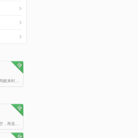
南容靠着小心谨慎（贪生怕死），在决定人类命运的日冕之战中苟活到了最后。再醒来时，全世界都忘记了那场战…
太古时代，有擎天巨灵，身如星辰，翱翔宙宇。有身怀异血的各族大尊，破灭虚空，再造天地，有古炼气士，远渡…