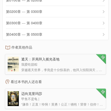
第0100章 --- 第 0200章
第0200章 --- 第 0300章
第0300章 --- 第 0400章
第0400章 --- 第 0500章
作者其他作品
遮天：开局拜入摇光圣地
我爱吃甜粽
穿越遮天世界，李尧是十分惊喜的，他拜入恒阳洞天，准备从这里踏上自己的修行路，可他刚完成基础培训，恒阳…
看过本书的人还在看
迈向克里玛莎
甲鱼不是龟 |
“谦恭！正直！怜悯！英勇！公正！牺牲！荣誉！信仰！” 他是一只巫妖，他却恪守着骑士精神！ 他…