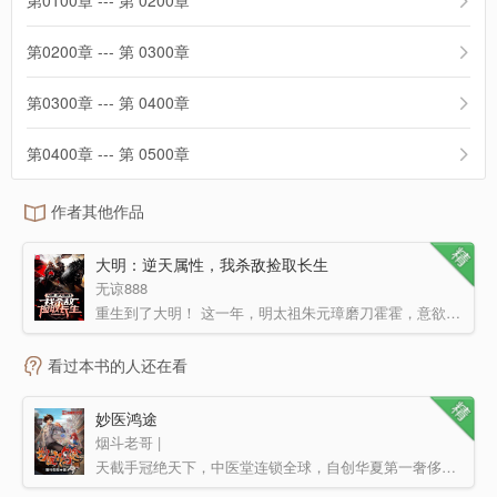
第0100章 --- 第 0200章
第0200章 --- 第 0300章
第0300章 --- 第 0400章
第0400章 --- 第 0500章
作者其他作品
大明：逆天属性，我杀敌捡取长生
无谅888
重生到了大明！ 这一年，明太祖朱元璋磨刀霍霍，意欲北伐，彻定北元，将汉家中原完全掌控，为自己儿子打…
看过本书的人还在看
妙医鸿途
烟斗老哥 |
天截手冠绝天下，中医堂连锁全球，自创华夏第一奢侈品牌；岐黄基金扶弱，万亩大山藏宝……爱人妻、慕少妇、…