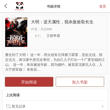
书籍详情
首页
大明：逆天属性，我杀敌捡取长生
作者：
无谅888
王朝争霸
玄幻
重生到了大明！ 这一年，明太祖朱元璋磨刀霍霍，意欲北伐，彻
定北元，将汉家中原完全掌控，为自己儿子打出一个广袤安稳的江
山。 这一年，朱应被改年龄，因为婚约，被首富沈家坑入伍，入
大宁府军籍！ 幸朱应…
开始阅读
加入书架
上次阅读
暂无记录