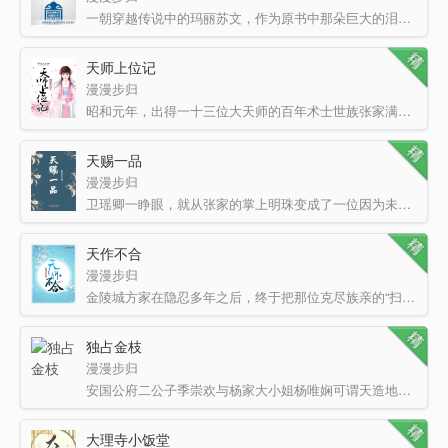
一朝穿越传说中的玛丽苏文，作为原书中那朵巨大的泪苞圣母花，连葭葭表示压力巨大！
连葭葭决定第一…
天师上位记
漫漫步归
昭和元年，出得一十三位大天师的百年术士世族张家满门被灭； 昭和元年，集万千宠爱于一身的青阳县主杖…
天赐一品
漫漫步归
卫瑶卿一睁眼，就从张家的掌上明珠变成了一位因为未婚夫太过出色而被嫌弃的平凡少女……
天作不合
漫漫步归
金陵城方家在隐忍多年之后，终于把那位克尽族亲的“扫把星”赶去了道观，顿时奔走相告、举族欢庆。 **…
独占金枝
漫漫步归
安国公府二公子季崇欢与杨家大小姐杨唯娴可谓天造地设的一对才子佳人，长安第一胖的姜四小姐却无自知之明，…
大理寺小饭堂