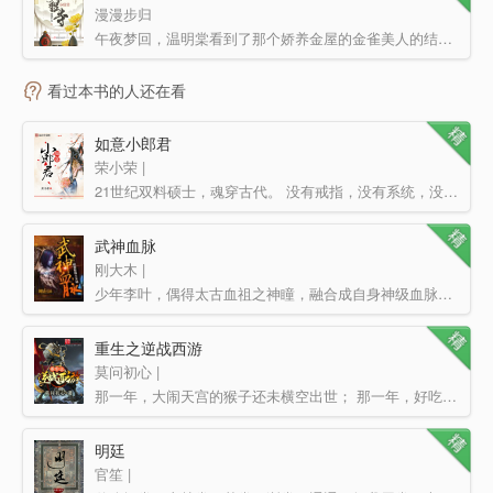
漫漫步归
午夜梦回，温明棠看到了那个娇养金屋的金雀美人的结局； 梦醒之后，换了个芯子的温明棠决定换条接地气的…
看过本书的人还在看
如意小郎君
荣小荣 |
21世纪双料硕士，魂穿古代。 没有戒指，没有系统，没有白胡子老爷爷，连关于这个世界的记忆都没有………
武神血脉
刚大木 |
少年李叶，偶得太古血祖之神瞳，融合成自身神级血脉，从此鲤鱼跃龙门，彗星般崛起！修武道巅峰，踏上成神之…
重生之逆战西游
莫问初心 |
那一年，大闹天宫的猴子还未横空出世； 那一年，好吃懒做的八戒还是天蓬元帅； 还是那一年，一个重生…
明廷
官笙 |