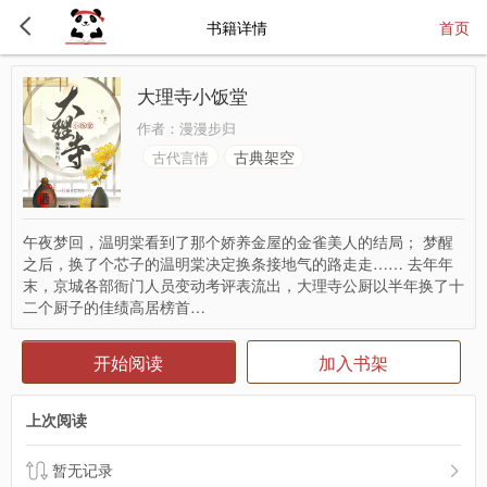
书籍详情
首页
大理寺小饭堂
作者：
漫漫步归
古典架空
古代言情
午夜梦回，温明棠看到了那个娇养金屋的金雀美人的结局； 梦醒
之后，换了个芯子的温明棠决定换条接地气的路走走…… 去年年
末，京城各部衙门人员变动考评表流出，大理寺公厨以半年换了十
二个厨子的佳绩高居榜首…
开始阅读
加入书架
上次阅读
暂无记录