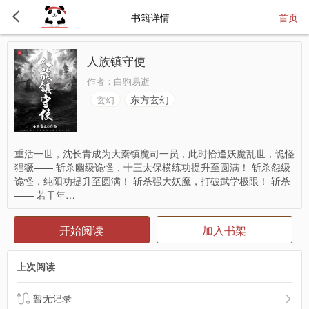
书籍详情
首页
人族镇守使
作者：
白驹易逝
东方玄幻
玄幻
重活一世，沈长青成为大秦镇魔司一员，此时恰逢妖魔乱世，诡怪
猖獗—— 斩杀幽级诡怪，十三太保横练功提升至圆满！ 斩杀怨级
诡怪，纯阳功提升至圆满！ 斩杀强大妖魔，打破武学极限！ 斩杀
—— 若干年…
开始阅读
加入书架
上次阅读
暂无记录