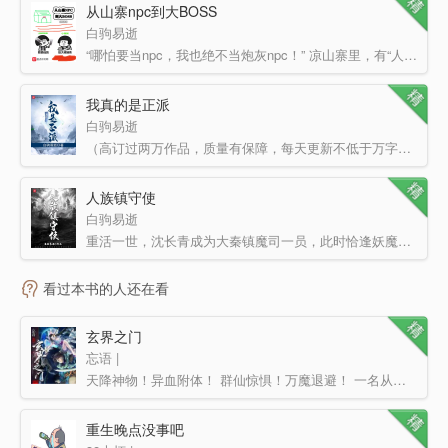
从山寨npc到大BOSS
白驹易逝
“哪怕要当npc，我也绝不当炮灰npc！” 凉山寨里，有“人”默默立下了一个flag。 —— 我叫秦书剑…
我真的是正派
白驹易逝
（高订过两万作品，质量有保障，每天更新不低于万字！） 我叫秦书剑。 皇皇三十载，书剑两无成。…
人族镇守使
白驹易逝
重活一世，沈长青成为大秦镇魔司一员，此时恰逢妖魔乱世，诡怪猖獗—— 斩杀幽级诡怪，十三太保横练功提…
看过本书的人还在看
玄界之门
忘语 |
天降神物！异血附体！ 群仙惊惧！万魔退避！ 一名从东洲大陆走出的少年。 一具生死相依的红…
重生晚点没事吧