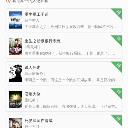
看过本书的人还在看
重生军工子弟
葫芦村人 |
工业革命之后，欧洲科技发展数百年，新中国成立不过几十年。普通科技产业，我们需要埋头追赶；在高精尖端领…
重生之超级银行系统
6号鼠标 |
唐青重生在2004年，获得银行系统。 于是，他亮了。 他掌握着非洲的经济命脉。 他影响着中东…
贼人休走
非玩家角色 |
李驷是一个贼，而这是一个贼的江湖故事。 算是轻松的日常文吧，主角单身慎入。
召唤大佬
废纸桥 |
化身天魔，回应召唤，吞魂夺身，诸天应愿。 （已完本精品小说无限制神话、神话原生种，人品保障，放心食…
死灵法师在漫威
云中三月 |