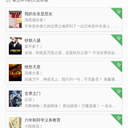
我的女友是恶女
海底漫步者 |
不幸意外身亡的北秀之魂穿到了一位日本高中生身上，被迫开始了在日本的留学之旅，于是他经过仔细思考，决定…
钞烦入盛
差不多了 |
金钱，到底是万恶之源，还是快乐之源？ 不光走肾还会走心的神豪文。 不光玩乐还有梦想的神豪文。…
绝世天君
高楼大厦 |
武魂万千，神道无上，我只问一句，可无敌否？ 青藤通天，苍穹为牢，万载神液化天骄，我只问一句，可无敌…
玄界之门
忘语 |
天降神物！异血附体！ 群仙惊惧！万魔退避！ 一名从东洲大陆走出的少年。 一具生死相依的红…
六年制符学义务教育
小段探花 |