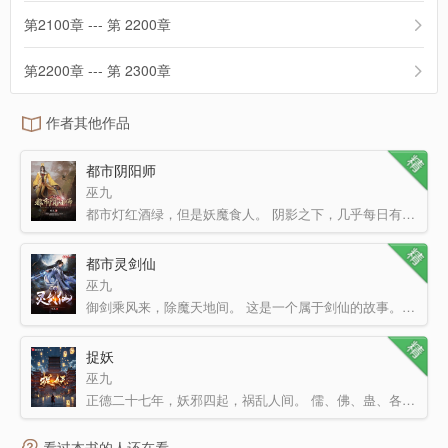
第2100章 --- 第 2200章
第2200章 --- 第 2300章
作者其他作品
都市阴阳师
巫九
都市灯红酒绿，但是妖魔食人。 阴影之下，几乎每日有人消失。 正如当年震惊全国的僵尸事件以…
都市灵剑仙
巫九
御剑乘风来，除魔天地间。 这是一个属于剑仙的故事。 且看林凡驾驭飞剑，震慑三界！
捉妖
巫九
正德二十七年，妖邪四起，祸乱人间。 儒、佛、蛊、各家施展神通，护佑一方百姓。 唯道门凋敝。 姜…
看过本书的人还在看