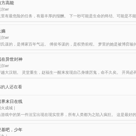
且看她，胸有沟壑
前方高能
…
尔wr
长嫡
尔wr
我在异世封神
尔wr
书的人还在看
诸界末日在线
火成城 |
登基吧，少年
九 |