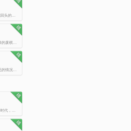
这里有最危险的任务，有最丰厚的报酬。 下一秒可能是生命的终结、可能是不能回头的深渊，也有可能最后…
谢氏谋的，是傅家百年气运。 傅侯爷谋的，是权势前程。 梦里的她是被博弈输掉的废棋，母亲投寰自…
穿越大汉朝。 灵堂重生，赵福生一醒来发现自己身缠厉鬼，命不久矣。 开局必死的情况下，她绝境逢生，…
当游戏中的第一件法宝出现在现实世界，所有人类都为之陷入疯狂。 这是最好的时代，人们进入游戏，将装…