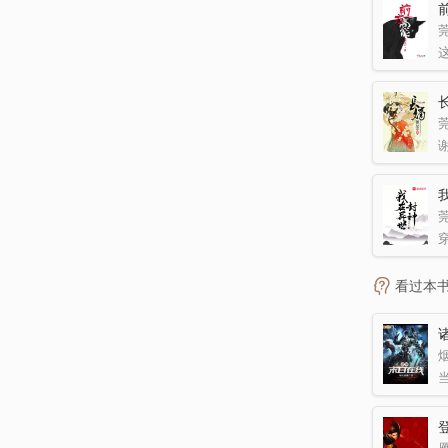
莞
莞
莞
看过本
烟
雁