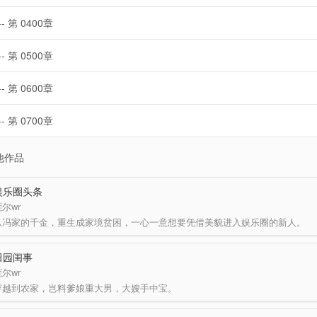
-- 第 0400章
-- 第 0500章
-- 第 0600章
-- 第 0700章
他作品
娱乐圈头条
尔wr
从冯家的千金，重生成家境贫困，一心一意想要凭借美貌进入娱乐圈的新人。
田园闺事
尔wr
穿越到农家，岂料爹娘重大男，大嫂手中宝。
只有她，众人眼中一根草。