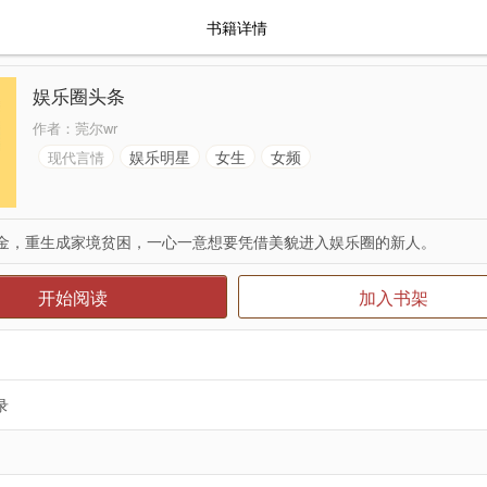
书籍详情
娱乐圈头条
作者：
莞尔wr
娱乐明星
女生
女频
现代言情
金，重生成家境贫困，一心一意想要凭借美貌进入娱乐圈的新人。
开始阅读
加入书架
录