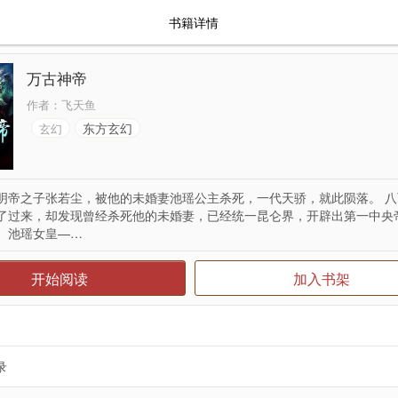
书籍详情
万古神帝
作者：
飞天鱼
东方玄幻
玄幻
明帝之子张若尘，被他的未婚妻池瑶公主杀死，一代天骄，就此陨落。 
了过来，却发现曾经杀死他的未婚妻，已经统一昆仑界，开辟出第一中央
。 池瑶女皇—…
开始阅读
加入书架
录