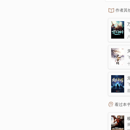
作者其
看过本
乘