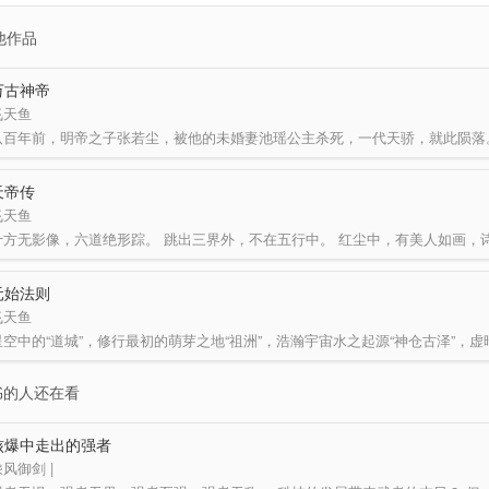
他作品
万古神帝
飞天鱼
天帝传
飞天鱼
元始法则
飞天鱼
书的人还在看
核爆中走出的强者
风御剑 |