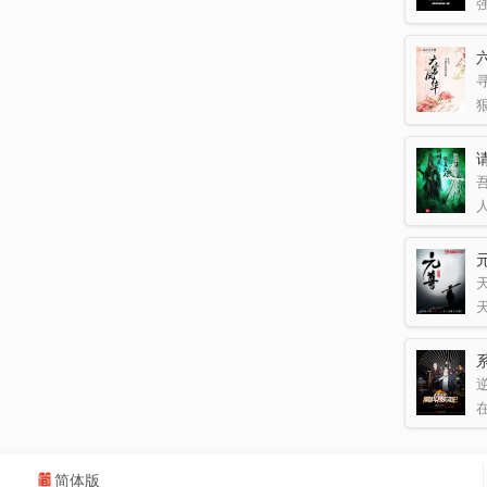
吾
天
逆
简体版