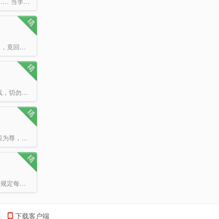
强者无惧、强者无畏、强者至强、强者无敌。 科技的发展带来武者的末日？ 但…… 当李求仙自…
狠辣无情的谢贵妃，熬死所有仇人，在八十岁时寿终正寝含笑九泉。 不料一睁眼，竟回到了纯真善良的十岁…
人分善恶，鬼亦分好坏！ 对与错，善与恶，全由你自思量！ 请紧守心中那道底线，切勿逾越！ …
天地为炉，万物为铜，阴阳为炭，造化为工。 气运之争，蟒雀吞龙。 究竟是蟒雀为尊，还是圣龙崛起，凌…
在遥远的异界，有这样一家网吧。 这家网吧收费极高，没有网管服务，每个顾客规定每天最多只能玩6小时…
下载客户端