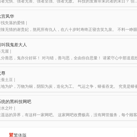
六宫凤华
寻找失落的爱情 |
请叫我鬼差大人
无屋 |
元尊
蚕土豆 |
系统的黑科技网吧
水之叶 |
繁体版