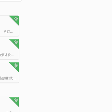
八百年前，明帝之子张若尘，被他的未婚妻池瑶公主杀死，一代天骄，就此陨落。 八百年后，张若尘重新活…
十方无影像，六道绝形踪。 跳出三界外，不在五行中。 红尘中，有美人如画，诗酒才俊，大江横流千…
星空中的“道城”，修行最初的萌芽之地“祖洲”，浩瀚宇宙水之起源“神仓古泽”，虚暗禁区“战斧座空洞”。…