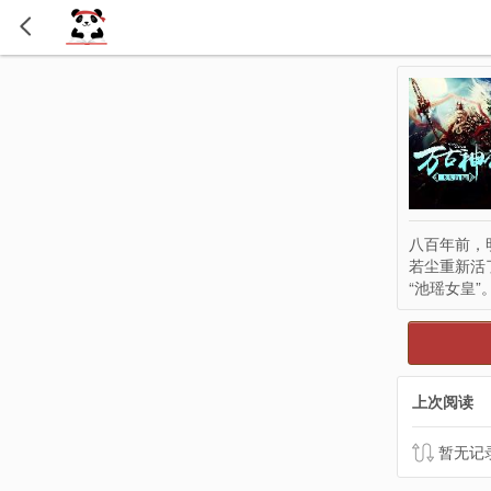
八百年前，
若尘重新活
“池瑶女皇”
上次阅读
暂无记