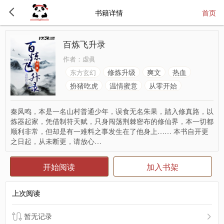
书籍详情
首页
百炼飞升录
作者：
虚眞
修炼升级
爽文
热血
东方玄幻
扮猪吃虎
温情蜜意
从零开始
秦凤鸣，本是一名山村普通少年，误食无名朱果，踏入修真路，以
炼器起家，凭借制符天赋，只身闯荡荆棘密布的修仙界，本一切都
顺利非常，但却是有一难料之事发生在了他身上…… 本书自开更
之日起，从未断更，请放心…
开始阅读
加入书架
上次阅读
暂无记录