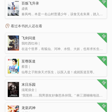
百炼飞升录
虚眞
秦凤鸣，本是一名山村普通少年，误食无名朱果，踏入修真路，以炼器起家，凭借制符天赋，只身闯荡荆棘密布的…
看过本书的人还在看
飞剑问道
我吃西红柿 |
在这个世界，有狐仙、河神、水怪、大妖，也有求长生的修行者。 修行者们， 开法眼，可看妖魔鬼怪…
至尊医道
蔡晋 |
仙尊之子附身天才医生，以医入道！成就医道至尊。
末日乐园
须尾俱全 |
“我觉得……我男朋友好像想杀掉我。” 林三酒喃喃地说道。 想起自己多金帅气又温柔的男友，她不…
龙皇武神