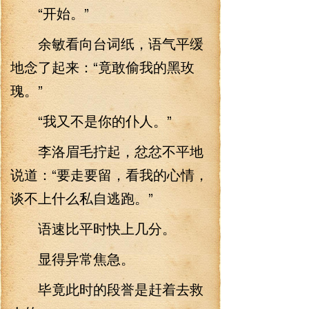
“开始。”
余敏看向台词纸，语气平缓
地念了起来：“竟敢偷我的黑玫
瑰。”
“我又不是你的仆人。”
李洛眉毛拧起，忿忿不平地
说道：“要走要留，看我的心情，
谈不上什么私自逃跑。”
语速比平时快上几分。
显得异常焦急。
毕竟此时的段誉是赶着去救