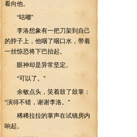
看向他。
“咕嘟”
李洛想象有一把刀架到自己
的脖子上，他咽了咽口水，带着
一丝惊恐将下巴抬起。
眼神却是异常坚定。
“可以了。”
余敏点头，笑着鼓了鼓掌：
“演得不错，谢谢李洛。”
稀稀拉拉的掌声在试镜房内
响起。