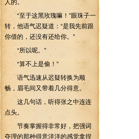
人的。
“至于这黑玫瑰嘛！”眼珠子一
转，他语气迟疑道：“是我先前跟
你借的，还没有还给你。”
“所以呢。”
“算不上是偷！”
语气迅速从迟疑转换为顺
畅，眉毛间又带着几分得意。
这几句话，听得张之中连连
点头。
节奏掌握得非常好，把强词
夺理的那种得意洋洋的感觉拿捏