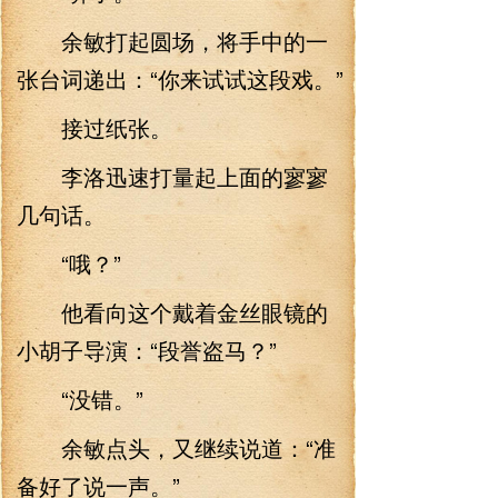
余敏打起圆场，将手中的一
张台词递出：“你来试试这段戏。”
接过纸张。
李洛迅速打量起上面的寥寥
几句话。
“哦？”
他看向这个戴着金丝眼镜的
小胡子导演：“段誉盗马？”
“没错。”
余敏点头，又继续说道：“准
备好了说一声。”