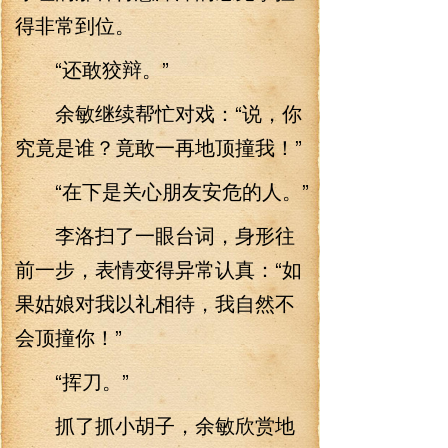
得非常到位。
“还敢狡辩。”
余敏继续帮忙对戏：“说，你
究竟是谁？竟敢一再地顶撞我！”
“在下是关心朋友安危的人。”
李洛扫了一眼台词，身形往
前一步，表情变得异常认真：“如
果姑娘对我以礼相待，我自然不
会顶撞你！”
“挥刀。”
抓了抓小胡子，余敏欣赏地