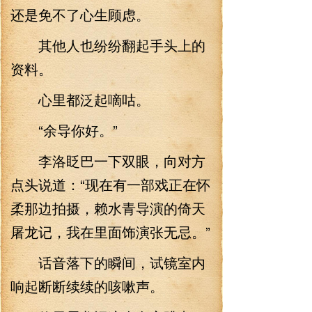
还是免不了心生顾虑。
其他人也纷纷翻起手头上的
资料。
心里都泛起嘀咕。
“余导你好。”
李洛眨巴一下双眼，向对方
点头说道：“现在有一部戏正在怀
柔那边拍摄，赖水青导演的倚天
屠龙记，我在里面饰演张无忌。”
话音落下的瞬间，试镜室内
响起断断续续的咳嗽声。