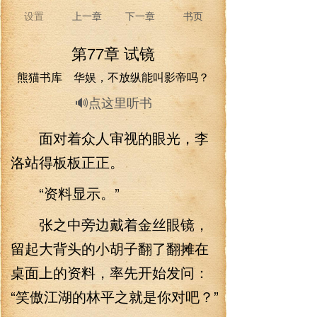
设置
上一章
下一章
书页
第77章 试镜
熊猫书库 华娱，不放纵能叫影帝吗？
🔊点这里听书
面对着众人审视的眼光，李
洛站得板板正正。
“资料显示。”
张之中旁边戴着金丝眼镜，
留起大背头的小胡子翻了翻摊在
桌面上的资料，率先开始发问：
“笑傲江湖的林平之就是你对吧？”