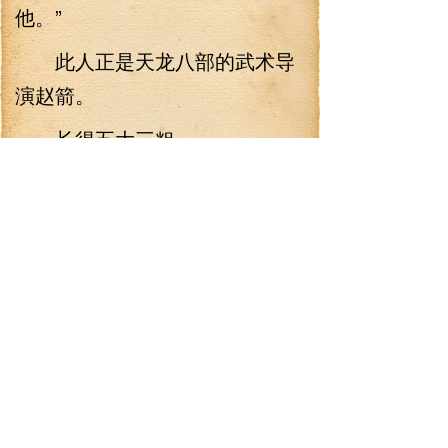
他。”
此人正是天龙八部的武术导
演赵箭。
长得五大三粗。
笑起来很憨厚，严肃起来却
相当吓人。
赵箭曾经在笑傲江湖中饰演
左冷禅的师弟费彬，想要对曲洋
和刘正风赶尽杀绝的时候，被衡
山派掌门莫大一剑划死。
对方也是资深武指。