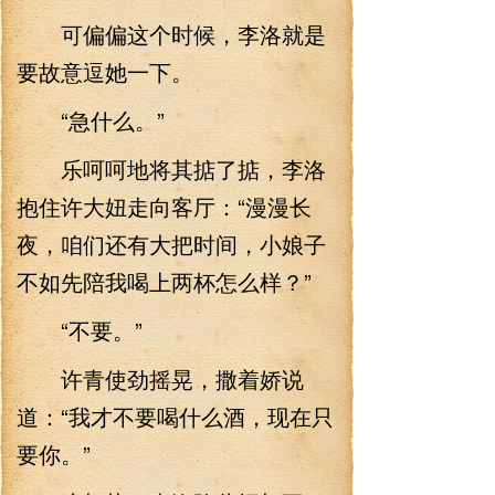
可偏偏这个时候，李洛就是
要故意逗她一下。
“急什么。”
乐呵呵地将其掂了掂，李洛
抱住许大妞走向客厅：“漫漫长
夜，咱们还有大把时间，小娘子
不如先陪我喝上两杯怎么样？”
“不要。”
许青使劲摇晃，撒着娇说
道：“我才不要喝什么酒，现在只
要你。”