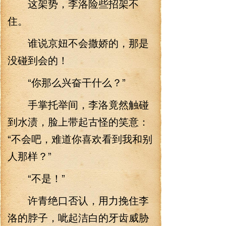
这架势，李洛险些招架不
住。
谁说京妞不会撒娇的，那是
没碰到会的！
“你那么兴奋干什么？”
手掌托举间，李洛竟然触碰
到水渍，脸上带起古怪的笑意：
“不会吧，难道你喜欢看到我和别
人那样？”
“不是！”
许青绝口否认，用力挽住李
洛的脖子，呲起洁白的牙齿威胁