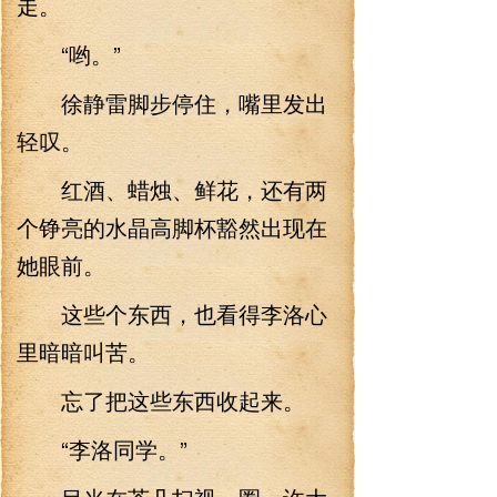
走。
“哟。”
徐静雷脚步停住，嘴里发出
轻叹。
红酒、蜡烛、鲜花，还有两
个铮亮的水晶高脚杯豁然出现在
她眼前。
这些个东西，也看得李洛心
里暗暗叫苦。
忘了把这些东西收起来。
“李洛同学。”