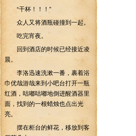
“干杯！！！”
众人又将酒瓶碰撞到一起。
吃完宵夜。
回到酒店的时候已经接近凌
晨。
李洛迅速洗漱一番，裹着浴
巾优哉游哉来到小吧台打开一瓶
红酒，咕嘟咕嘟地倒进醒酒器里
面，找到的一根蜡烛也点出光
亮。
摆在柜台的鲜花，移放到客