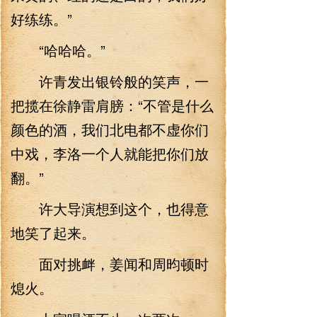
好练练。”
“哈哈哈。”
许青发出银铃般的笑声，一
把揽在徐静雷肩膀：“不管是什么
颜色的酒，我们北电都不虚你们
中戏，李洛一个人就能把你们放
翻。”
许大导演想到这个，也得意
地笑了起来。
面对挑衅，姜闻和周昀顿时
熄火。