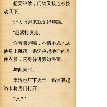
想要继续，门铃又接连被按
动几下。
让人听起来就觉得烦躁。
“赶紧打发走。”
许青嘟起嘴，不情不愿地从
他身上跳落，迅速捡起地面的几
件衣服，闪身躲进旁边卧室。
与此同时。
李洛也压下火气，迅速裹起
浴巾将房门打开。
“嗯？”