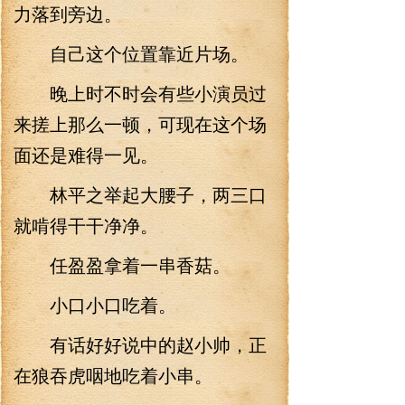
力落到旁边。
自己这个位置靠近片场。
晚上时不时会有些小演员过
来搓上那么一顿，可现在这个场
面还是难得一见。
林平之举起大腰子，两三口
就啃得干干净净。
任盈盈拿着一串香菇。
小口小口吃着。
有话好好说中的赵小帅，正
在狼吞虎咽地吃着小串。