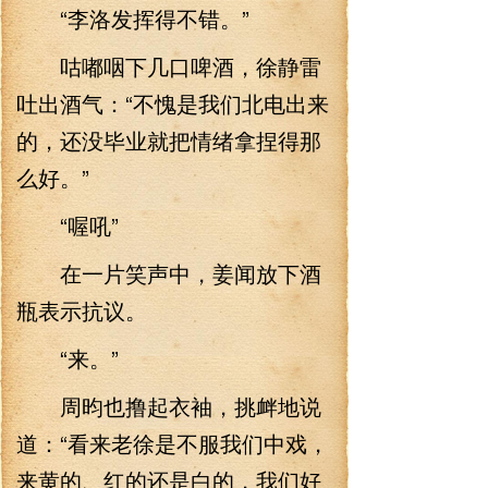
“李洛发挥得不错。”
咕嘟咽下几口啤酒，徐静雷
吐出酒气：“不愧是我们北电出来
的，还没毕业就把情绪拿捏得那
么好。”
“喔吼”
在一片笑声中，姜闻放下酒
瓶表示抗议。
“来。”
周昀也撸起衣袖，挑衅地说
道：“看来老徐是不服我们中戏，
来黄的、红的还是白的，我们好