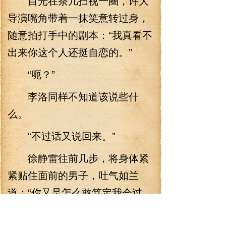
目光在茶几扫视一圈，许大
导演嘴角带着一抹笑意转过身，
随意拍打手中的剧本：“我真看不
出来你这个人还挺自恋的。”
“呃？”
李洛同样不知道该说些什
么。
“不过话又说回来。”
徐静雷往前几步，将身体紧
紧贴住面前的男子，吐气如兰
道：“你又是怎么敢笃定我会过
来，算了，让我们接着刚才的戏