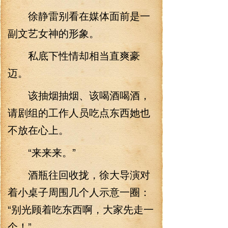
徐静雷别看在媒体面前是一
副文艺女神的形象。
私底下性情却相当直爽豪
迈。
该抽烟抽烟、该喝酒喝酒，
请剧组的工作人员吃点东西她也
不放在心上。
“来来来。”
酒瓶往回收拢，徐大导演对
着小桌子周围几个人示意一圈：
“别光顾着吃东西啊，大家先走一
个！”