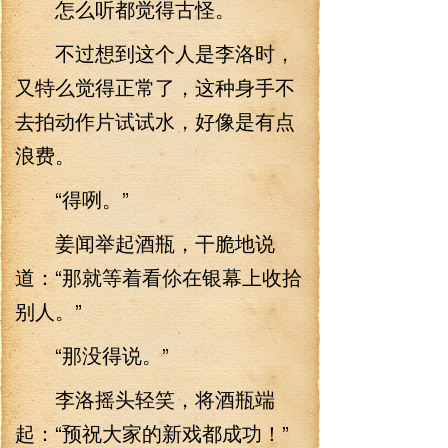
怎么听都觉得古怪。
不过想到这个人是李洛时，
又特么觉得正常了，这种身手不
去拍动作片试试水，好像是有点
浪费。
“得咧。”
姜闻举起酒瓶，干脆地说
道：“那就等着看伱在银幕上收拾
别人。”
“那没得说。”
李洛摇头轻笑，将酒瓶端
起：“预祝大家的新戏都成功！”