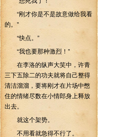
“想死我了！”
“刚才你是不是故意做给我看
的。”
“快点。”
“我也要那种激烈！”
在李洛的纵声大笑中，许青
三下五除二的功夫就将自己整得
清洁溜溜，要将刚才在片场中憋
住的情绪尽数在小情郎身上释放
出去。
就这个架势。
不用看就急得不行了。