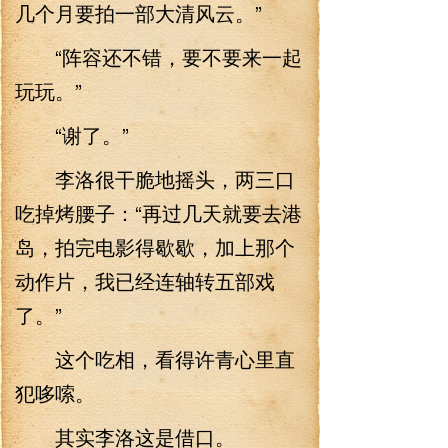
几个月要拍一部大清风云。”
“阵容还不错，要不要来一起
玩玩。”
“谢了。”
李洛很干脆地摇头，两三口
吃掉烤腰子：“再过几天就要去港
岛，拍完电影得歇歇，加上那个
动作片，我已经连轴转五部戏
了。”
这个吃相，看得许青心里直
犯哆嗦。
其实李洛这是借口。