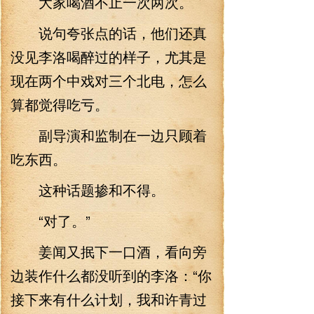
大家喝酒不止一次两次。
说句夸张点的话，他们还真
没见李洛喝醉过的样子，尤其是
现在两个中戏对三个北电，怎么
算都觉得吃亏。
副导演和监制在一边只顾着
吃东西。
这种话题掺和不得。
“对了。”
姜闻又抿下一口酒，看向旁
边装作什么都没听到的李洛：“你
接下来有什么计划，我和许青过