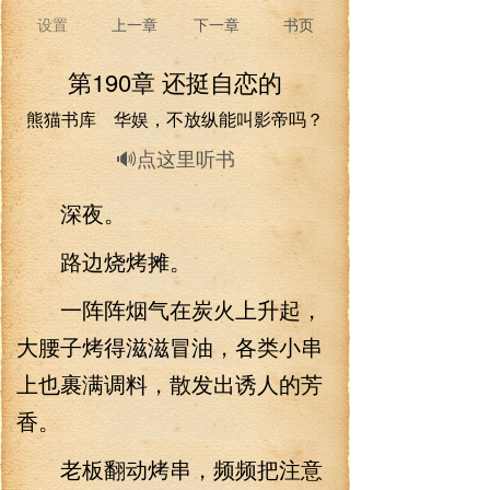
设置
上一章
下一章
书页
第190章 还挺自恋的
熊猫书库 华娱，不放纵能叫影帝吗？
🔊点这里听书
深夜。
路边烧烤摊。
一阵阵烟气在炭火上升起，
大腰子烤得滋滋冒油，各类小串
上也裹满调料，散发出诱人的芳
香。
老板翻动烤串，频频把注意