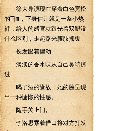
徐大导演现在穿着白色宽松
的T恤，下身估计就是一条小热
裤，给人的感官就跟光着双腿没
什么区别，走起路来腰肢摇曳。
长发跟着摆动。
淡淡的香水味从自己鼻端掠
过。
喝了酒的缘故，她的脸呈现
出一种慵懒的性感。
随手关上门。
李洛思索着借口将对方打发