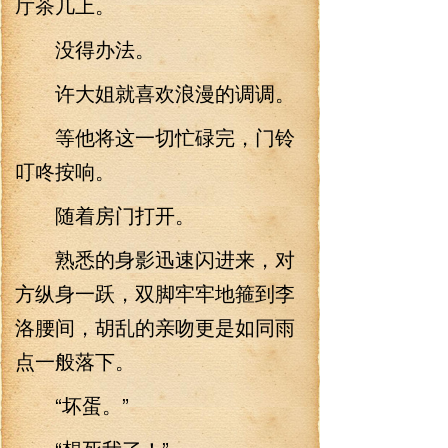
厅茶几上。
没得办法。
许大姐就喜欢浪漫的调调。
等他将这一切忙碌完，门铃
叮咚按响。
随着房门打开。
熟悉的身影迅速闪进来，对
方纵身一跃，双脚牢牢地箍到李
洛腰间，胡乱的亲吻更是如同雨
点一般落下。
“坏蛋。”