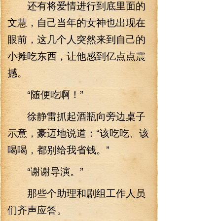
还有将爱情进行到底里面的
文慧，自己当年的女神也出现在
眼前，这几个人突然来到自己的
小摊吃东西，让他感到亿点点震
撼。
“随便吃啊！”
徐静雷抓起酒瓶向旁边桌子
示意，豪迈地说道：“该吃吃、该
喝喝，都别给我省钱。”
“谢谢导演。”
那些个助理和剧组工作人员
们齐声应答。