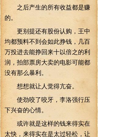
之后产生的所有收益都是赚
的。
更别提还有股份认购，王中
均都预料不到会如此挣钱，几百
万投进去能挣回来十以倍之的利
润，拍部票房大卖的电影可能都
没有那么暴利。
想想就让人觉得亢奋。
使劲咬了咬牙，李洛强行压
下兴奋的心情。
或许就是这样的钱来得实在
太快，来得实在是太过轻松，让