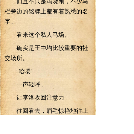
而且不只是冯晓刚，不少马
栏旁边的铭牌上都有着熟悉的名
字。
看来这个私人马场。
确实是王中均比较重要的社
交场所。
“哈喽”
一声轻呼。
让李洛收回注意力。
往回看去，眉毛惊艳地往上
挑了挑。
马术服还真不仅仅是提升逼