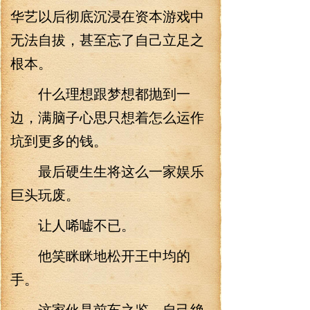
华艺以后彻底沉浸在资本游戏中
无法自拔，甚至忘了自己立足之
根本。
什么理想跟梦想都抛到一
边，满脑子心思只想着怎么运作
坑到更多的钱。
最后硬生生将这么一家娱乐
巨头玩废。
让人唏嘘不已。
他笑眯眯地松开王中均的
手。
这家伙是前车之鉴，自己绝