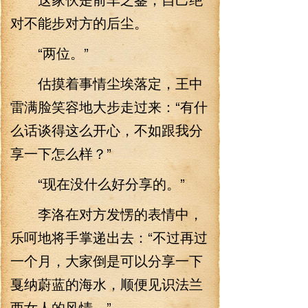
对不能步对方的后尘。
“两位。”
估摸着事情尘埃落定，王中
雷满脸笑容地大步走过来：“有什
么话谈得这么开心，不如跟我分
享一下怎么样？”
“现在没什么好分享的。”
李洛在对方发愣的表情中，
乐呵地将手掌递出去：“不过再过
一个月，大家倒是可以分享一下
戛纳蔚蓝的海水，顺便见识法兰
西女人的风情。”