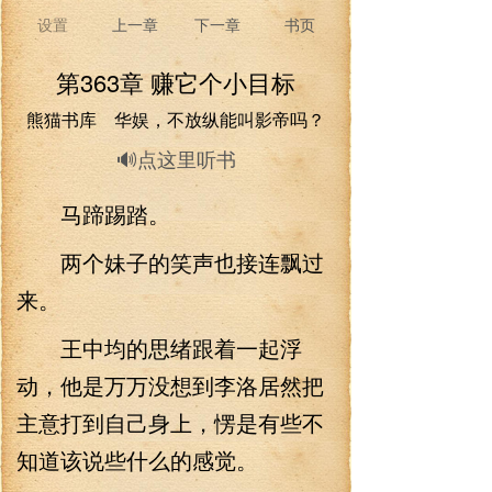
设置
上一章
下一章
书页
第363章 赚它个小目标
熊猫书库 华娱，不放纵能叫影帝吗？
🔊点这里听书
马蹄踢踏。
两个妹子的笑声也接连飘过
来。
王中均的思绪跟着一起浮
动，他是万万没想到李洛居然把
主意打到自己身上，愣是有些不
知道该说些什么的感觉。