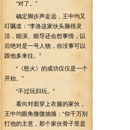
“对了。”
确定脚步声走远，王中均又
叮嘱道：“李洛这家伙头脑很灵
活，能演、能导还会想事情，以
后绝对是一号人物，你没事可以
跟他多来往。”
“《怒火》的成功仅仅是一个
开始。”
“不过玩归玩。”
看向对面穿上衣服的家伙，
王中均眼角微微抽搐：“你千万别
打他的主意，那个家伙骨子里是