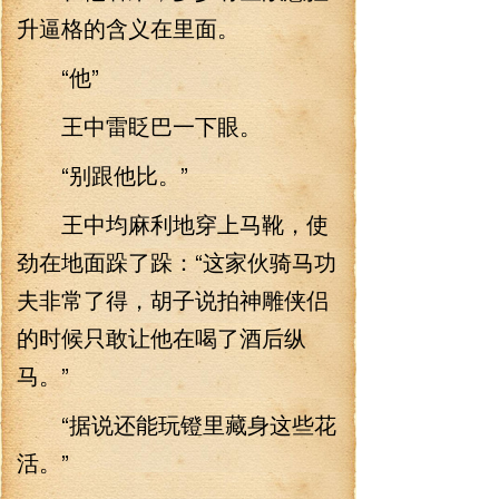
升逼格的含义在里面。
“他”
王中雷眨巴一下眼。
“别跟他比。”
王中均麻利地穿上马靴，使
劲在地面跺了跺：“这家伙骑马功
夫非常了得，胡子说拍神雕侠侣
的时候只敢让他在喝了酒后纵
马。”
“据说还能玩镫里藏身这些花
活。”