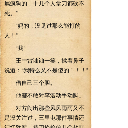
属疯狗的，十几个人拿刀都砍不
死。”
“妈的，没见过那么能打的
人！”
“我”
王中雷讪讪一笑，揉着鼻子
说道：“我特么又不是傻的！！！”
借自己三个胆。
他都不敢对李洛动手动脚。
对方闹出那些风风雨雨又不
是没关注过，三里屯那件事情还
记忆犹新，持刀拎枪的几个劫匪