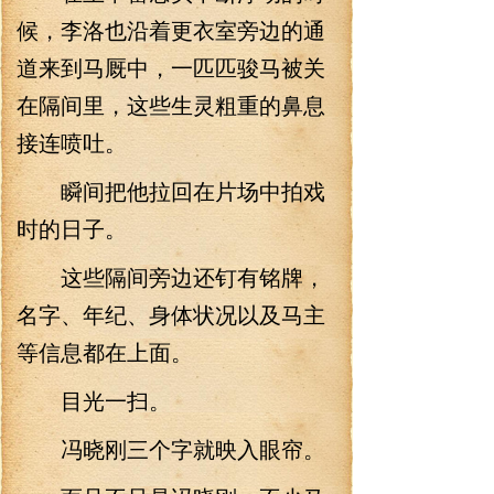
候，李洛也沿着更衣室旁边的通
道来到马厩中，一匹匹骏马被关
在隔间里，这些生灵粗重的鼻息
接连喷吐。
瞬间把他拉回在片场中拍戏
时的日子。
这些隔间旁边还钉有铭牌，
名字、年纪、身体状况以及马主
等信息都在上面。
目光一扫。
冯晓刚三个字就映入眼帘。