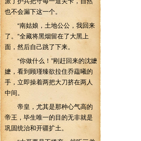
派了护兵把守每一道关卡，自然
也不会漏下这一个。
“南姑娘，土地公公，我回来
了。”全藏将黑烟留在了大黑上
面，然后自己跳了下来。
“你做什么！”刚赶回来的沈嬷
嬷，看到顾瑾臻欲拉住乔藴曦的
手，立即操着两把大刀挤在两人
中间。
帝皇，尤其是那种心气高的
帝王，毕生唯一的目的无非就是
巩固统治和开疆扩土。