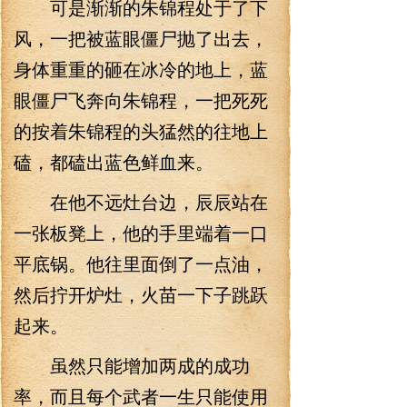
可是渐渐的朱锦程处于了下
风，一把被蓝眼僵尸抛了出去，
身体重重的砸在冰冷的地上，蓝
眼僵尸飞奔向朱锦程，一把死死
的按着朱锦程的头猛然的往地上
磕，都磕出蓝色鲜血来。
在他不远灶台边，辰辰站在
一张板凳上，他的手里端着一口
平底锅。他往里面倒了一点油，
然后拧开炉灶，火苗一下子跳跃
起来。
虽然只能增加两成的成功
率，而且每个武者一生只能使用