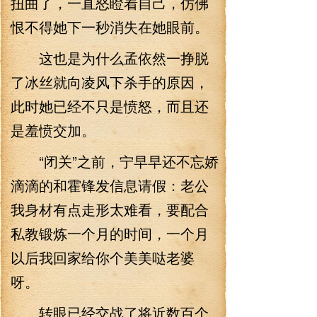
扭曲了，一直怒瞪着自己，仿佛
恨不得她下一秒消失在她眼前。
这也是为什么孟依然一挣脱
了冰丝就向凌风下杀手的原因，
此时她已经不只是愤怒，而且还
是羞愤交加。
“闭关”之前，宁早早还不忘娇
滴滴的和霍锋发信息请假：老公
我身材有点走形太难看，要配合
私教锻炼一个月的时间，一个月
以后我回家给你个美美哒老婆
呀。
转眼已经交战了将近数百个