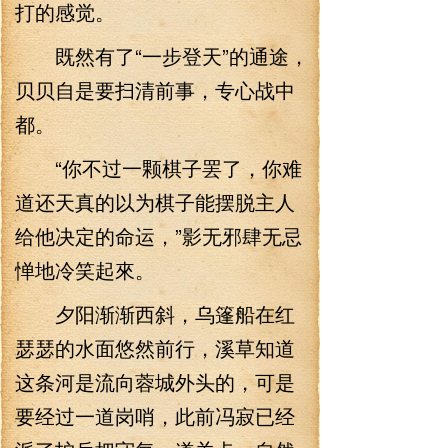
打的感觉。
既然有了“一步登天”的通途，
贝贝自是要扫清前事，专心战中
都。
“你不过一颗棋子罢了，你难
道还天真的以为棋子能摆脱主人
给他决定的命运，”影无邪肆无忌
惮地冷笑起來。
夕阳渐渐西斜，乌篷船在红
瑟瑟的水面悠然前行，溪草知道
这条河是流向蓉城外头的，可是
要经过一道岗哨，此前冯寂已经