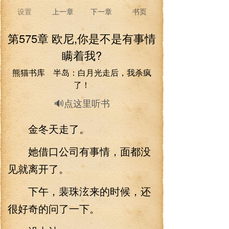
设置
上一章
下一章
书页
第575章 欧尼,你是不是有事情
瞒着我?
熊猫书库 半岛：白月光走后，我杀疯
了！
🔊点这里听书
金冬天走了。
她借口公司有事情，面都没
见就离开了。
下午，裴珠泫来的时候，还
很好奇的问了一下。