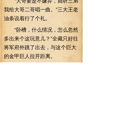
“大哥要是不嫌弃，就听三弟
我给大哥二哥唱一曲。”三大王老
油条说着行了个礼。
“卧槽，什么情况，怎么忽然
多出来个这玩意儿？”全藏只好往
将军府外跳了出去，与这个巨大
的金甲巨人拉开距离。
原本以为谷靖淑会期期艾
艾，却没想到，离开了乔家，她
居然活得这么滋润。
叶清看向天元洲的方向，打
了个响指，一个万米巨大的空间
旋涡被他凭空构造，横在天空，