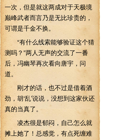
一次，但是就这两成对于天极境
巅峰武者而言乃是无比珍贵的，
可谓是千金不换。
“有什么线索能够验证这个猜
测吗？”两人无声的交流了一番
后，冯幽琴再次看向唐宇，问
道。
刚才的话，也不过是借着酒
劲，胡‘乱’说说，没想到这家伙还
真的当真了。
凌杰很是郁闷，自己怎么就
摊上她了！总感觉，有点死缠难