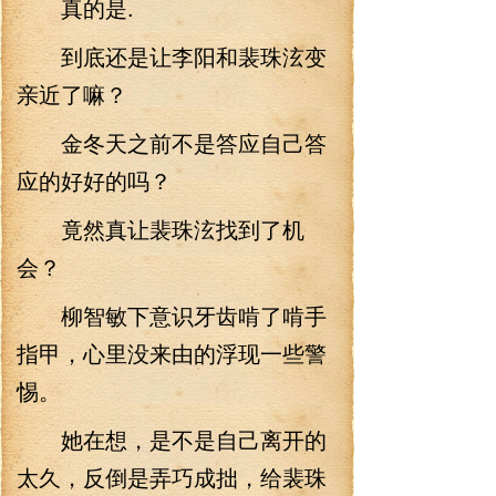
真的是.
到底还是让李阳和裴珠泫变
亲近了嘛？
金冬天之前不是答应自己答
应的好好的吗？
竟然真让裴珠泫找到了机
会？
柳智敏下意识牙齿啃了啃手
指甲，心里没来由的浮现一些警
惕。
她在想，是不是自己离开的
太久，反倒是弄巧成拙，给裴珠