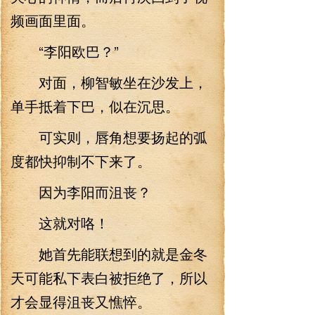
频画面里面。
“李阳欧巴？”
对面，柳智敏坐在沙发上，
单手抵着下巴，似在沉思。
可实则，唇角想要扬起的弧
度都快抑制不下来了。
因为李阳而沮丧？
这就对咯！
她首先能联想到的就是金冬
天可能私下表白被拒绝了，所以
才会显得沮丧又憔悴。