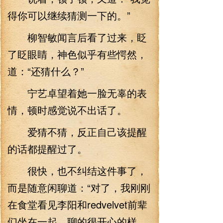
得你可以继续猜测一下的。”
柳智敏闻言后看了过来，眨
了眨眼睛，神色似乎有些愕然，
道：“还猜什么？”
宁艺卓望着她一脸无辜的表
情，顿时感觉说不出话了。
爱猜不猜，反正自己该提醒
的话都提醒过了。
很快，也不纠结这件事了，
而是随意闲聊道：“对了，我刚刚
在食堂看见李阳和redvelvet前辈
们坐在一起，聊的很开心的样