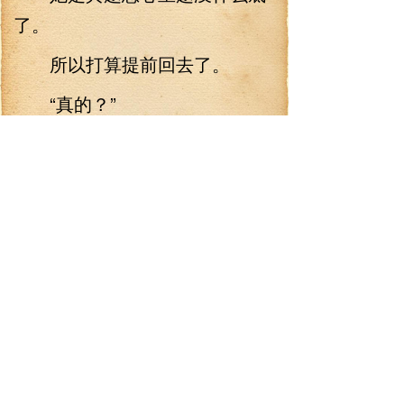
了。
所以打算提前回去了。
“真的？”
宁艺卓顿时惊喜道：“那这么
好的消息，我是不是通知一下.”
“别，不用。”
柳智敏急忙打断，而后笑着
解释道：“是惊喜啊，被提前知道
还算什么惊喜了”
“说的也是。”
宁艺卓说着，却又忍不住瞥