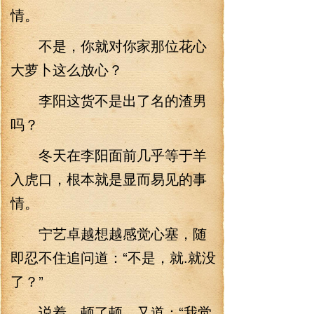
情。
不是，你就对你家那位花心
大萝卜这么放心？
李阳这货不是出了名的渣男
吗？
冬天在李阳面前几乎等于羊
入虎口，根本就是显而易见的事
情。
宁艺卓越想越感觉心塞，随
即忍不住追问道：“不是，就.就没
了？”
说着，顿了顿，又道：“我觉