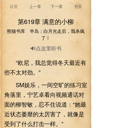
设置
上一章
下一章
书页
第619章 满意的小柳
熊猫书库 半岛：白月光走后，我杀疯
了！
🔊点这里听书
“欧尼，我总觉得冬天最近有
些不太对劲。”
SM娱乐，一间空旷的练习室
角落里，宁艺卓看向视频通话对
面的柳智敏，忍不住说道：“她最
近状态萎靡的太厉害了，就像是
受到了什么打击一样。”