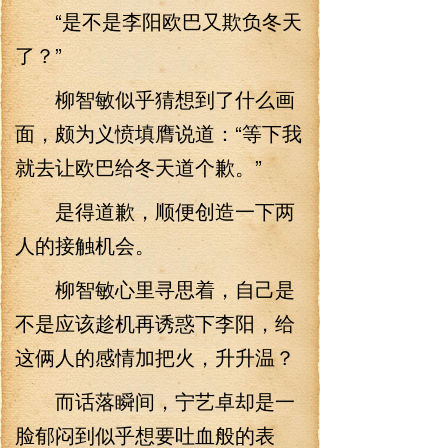
“是不是李阳欧巴又欺负冬天
了？”
柳智敏似乎猜想到了什么画
面，颇为义愤填膺说道：“等下我
就去让欧巴给冬天道个歉。”
是得道歉，顺便创造一下两
人的接触机会。
柳智敏心里寻思着，自己是
不是应该趁机再诱惑下李阳，给
这俩人的感情加把火，升升温？
而话落瞬间，宁艺卓却是一
脸郁闷到似乎想要吐血般的表