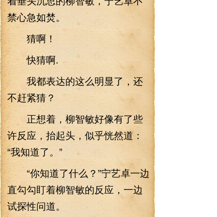
着垂头沉思的柳智敏，宁艺卓不
禁心急如焚。
猜啊！
快猜啊.
我都表达的这么明显了，还
不赶紧猜？
正想着，柳智敏好像有了些
许反应，抬起头，似乎恍然道：
“我知道了。”
“你知道了什么？”宁艺卓一边
直勾勾盯着柳智敏的反应，一边
试探性问道。