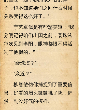
子，也不知道她们之间什么时候
关系变得这么好了。”
宁艺卓似是有些憋笑道：“我
分明记得咱们出国之前，裴珠泫
每次见到李阳，眼神都恨不得活
剐了他似的。”
“裴珠泫？”
“亲近？”
柳智敏仿佛捕捉到了重要信
息，好看的眉头微微挑了挑，俨
然一副没好气的模样。