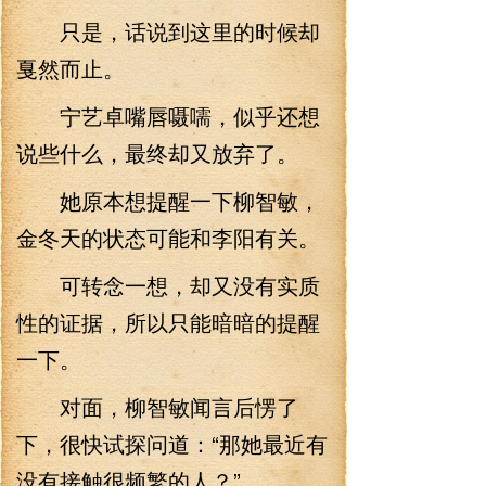
只是，话说到这里的时候却
戛然而止。
宁艺卓嘴唇嗫嚅，似乎还想
说些什么，最终却又放弃了。
她原本想提醒一下柳智敏，
金冬天的状态可能和李阳有关。
可转念一想，却又没有实质
性的证据，所以只能暗暗的提醒
一下。
对面，柳智敏闻言后愣了
下，很快试探问道：“那她最近有
没有接触很频繁的人？”