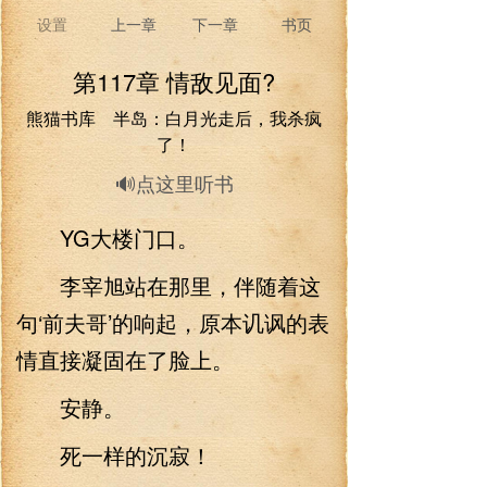
设置
上一章
下一章
书页
第117章 情敌见面?
熊猫书库 半岛：白月光走后，我杀疯
了！
🔊点这里听书
YG大楼门口。
李宰旭站在那里，伴随着这
句‘前夫哥’的响起，原本讥讽的表
情直接凝固在了脸上。
安静。
死一样的沉寂！