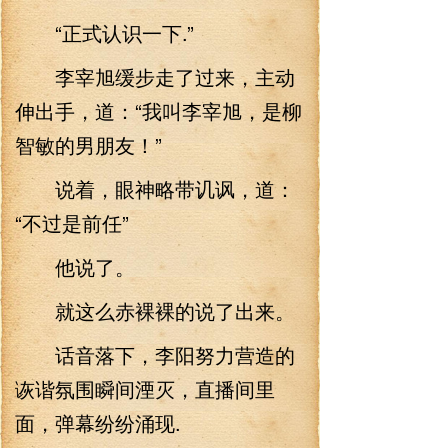
“正式认识一下.”
李宰旭缓步走了过来，主动
伸出手，道：“我叫李宰旭，是柳
智敏的男朋友！”
说着，眼神略带讥讽，道：
“不过是前任”
他说了。
就这么赤裸裸的说了出来。
话音落下，李阳努力营造的
诙谐氛围瞬间湮灭，直播间里
面，弹幕纷纷涌现.