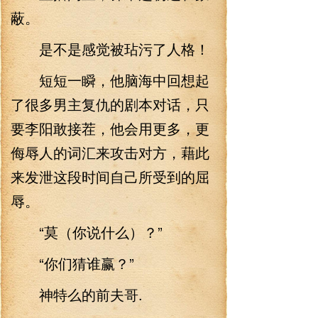
蔽。
是不是感觉被玷污了人格！
短短一瞬，他脑海中回想起
了很多男主复仇的剧本对话，只
要李阳敢接茬，他会用更多，更
侮辱人的词汇来攻击对方，藉此
来发泄这段时间自己所受到的屈
辱。
“莫（你说什么）？”
“你们猜谁赢？”
神特么的前夫哥.