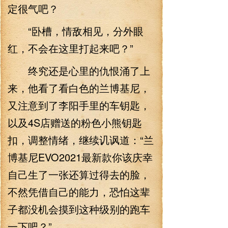
定很气吧？
“卧槽，情敌相见，分外眼
红，不会在这里打起来吧？”
终究还是心里的仇恨涌了上
来，他看了看白色的兰博基尼，
又注意到了李阳手里的车钥匙，
以及4S店赠送的粉色小熊钥匙
扣，调整情绪，继续讥讽道：“兰
博基尼EVO2021最新款你该庆幸
自己生了一张还算过得去的脸，
不然凭借自己的能力，恐怕这辈
子都没机会摸到这种级别的跑车
一下吧？”