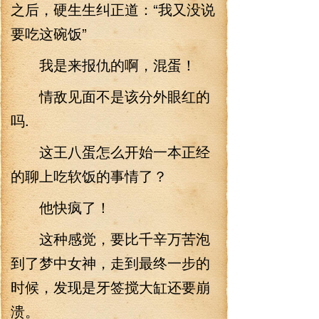
之后，硬生生纠正道：“我又没说
要吃这碗饭”
我是来报仇的啊，混蛋！
情敌见面不是该分外眼红的
吗.
这王八蛋怎么开始一本正经
的聊上吃软饭的事情了？
他快疯了！
这种感觉，要比千辛万苦泡
到了梦中女神，走到最终一步的
时候，发现是牙签搅大缸还要崩
溃。