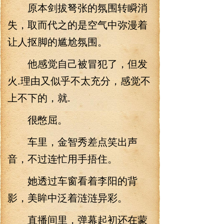
原本剑拔弩张的氛围转瞬消
失，取而代之的是空气中弥漫着
让人抠脚的尴尬氛围。
他感觉自己被冒犯了，但发
火.理由又似乎不太充分，感觉不
上不下的，就.
很憋屈。
车里，金智秀差点笑出声
音，不过连忙用手捂住。
她透过车窗看着李阳的背
影，美眸中泛着涟涟异彩。
直播间里，弹幕起初还在蒙