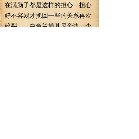
在满脑子都是这样的担心，担心
好不容易才挽回一些的关系再次
碎裂 白色兰博基尼旁边，李
宰旭目光愤怒，似乎情敌见面，
分外眼红的状态。
实际上，眼底蕴藏着悄悄的
得意。
柳智敏两任男友大打出手？
演员李宰旭与网红李阳争
执？
他脑海中甚至已经联想到了
明天一早热搜的标题。