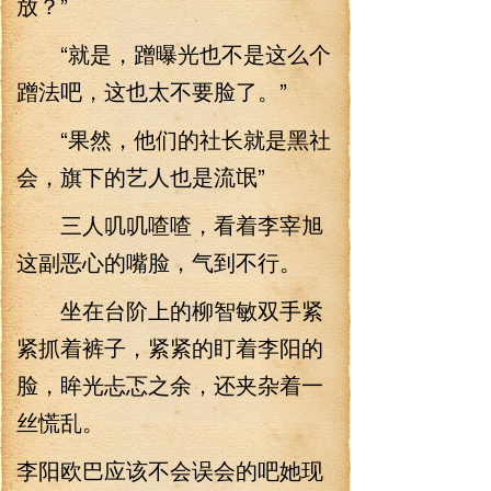
放？”
“就是，蹭曝光也不是这么个
蹭法吧，这也太不要脸了。”
“果然，他们的社长就是黑社
会，旗下的艺人也是流氓”
三人叽叽喳喳，看着李宰旭
这副恶心的嘴脸，气到不行。
坐在台阶上的柳智敏双手紧
紧抓着裤子，紧紧的盯着李阳的
脸，眸光忐忑之余，还夹杂着一
丝慌乱。
李阳欧巴应该不会误会的吧她现