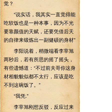
觉？
“说实话，我其实一直觉得能
吃软饭也是一种本事，因为不光
要靠颜值的天赋，还要凭借后天
的自律来锻炼出一副健硕的身材”
李阳说着，稍微端看李宰旭
两秒后，若有所思的摇了摇头，
有些遗憾道：“不过前夫哥你这身
材相貌貌似都不太行，应该是吃
不到这碗饭了。”
“我凭.”
李宰旭刚想反驳，反应过来