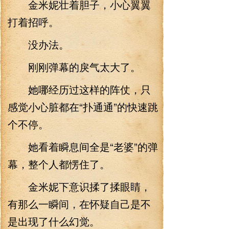
金米妮壮着胆子，小心翼翼
打着招呼。
没办法。
刚刚弹幕的戾气太大了。
她哪经历过这样的阵仗，只
感觉小心脏都在“扑通通”的快速跳
个不停。
她看着瞬息间全是“老婆”的弹
幕，整个人都愣住了。
金米妮下意识揉了揉眼睛，
有那么一瞬间，在怀疑自己是不
是出现了什么幻觉。