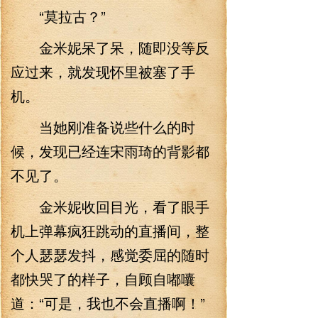
“莫拉古？”
金米妮呆了呆，随即没等反
应过来，就发现怀里被塞了手
机。
当她刚准备说些什么的时
候，发现已经连宋雨琦的背影都
不见了。
金米妮收回目光，看了眼手
机上弹幕疯狂跳动的直播间，整
个人瑟瑟发抖，感觉委屈的随时
都快哭了的样子，自顾自嘟囔
道：“可是，我也不会直播啊！”