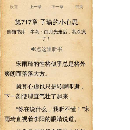
设置
上一章
下一章
书页
第717章 子瑜的小心思
熊猫书库 半岛：白月光走后，我杀疯
了！
🔊点这里听书
宋雨琦的性格似乎总是格外
爽朗而落落大方。
就算心虚也只是转瞬即逝，
下一刻便理直气壮了起来。
“你在说什么，我听不懂！”宋
雨琦直视着李阳的眼睛说道。