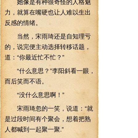
她像是有种很奇怪的人格魅
力，就算在嘴硬也让人难以生出
反感的情绪。
当然，宋雨琦还是自知理亏
的，说完便主动选择转移话题，
道：“你最近忙不忙？”
“什么意思？”李阳斜看一眼，
而后笑而不语。
“没什么意思啊！”
宋雨琦忽的一笑，说道：“就
是过段时间有个聚会，想着把熟
人都喊到一起聚一聚.”