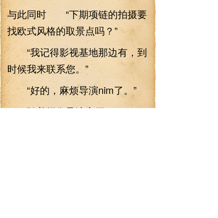
与此同时 “下期项链的拍摄要
找欧式风格的取景点吗？”
“我记得影视基地那边有，到
时候我来联系您。”
“好的，麻烦导演nim了。”
随着摄像导演离开。
李阳也伸了个懒腰，准备走
了。
这时候，耳边却响起一道带
着些许歉意的声音。
“抱歉！”