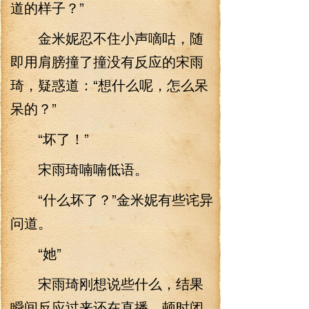
道的样子？”
金米妮忍不住小声嘀咕，随
即用肩膀撞了撞没有反应的宋雨
琦，疑惑道：“想什么呢，怎么呆
呆的？”
“坏了！”
宋雨琦喃喃低语。
“什么坏了？”金米妮有些诧异
问道。
“她”
宋雨琦刚想说些什么，结果
瞬间反应过来还在直播，顿时闭