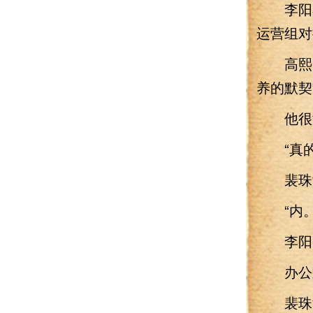
李阳看
运营组对
高熙燮
养的默契
他很
“真的
裴珠泫
“内。
李阳点
办公室
裴珠泫