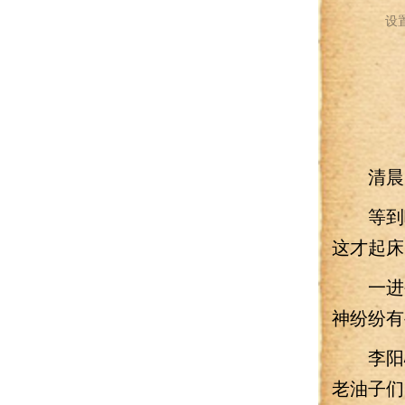
设
清晨，
等到响
这才起床
一进公
神纷纷有
李阳心
老油子们