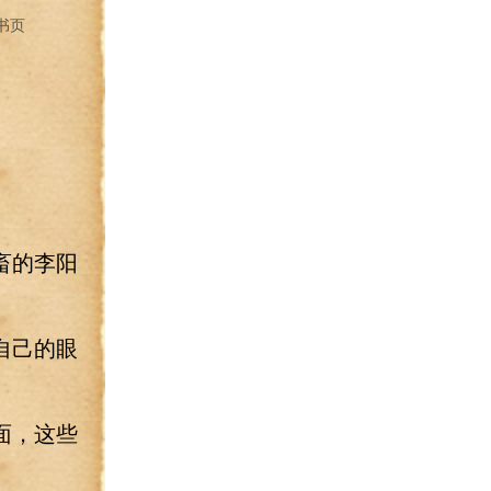
书页
畜的李阳
自己的眼
面，这些
。