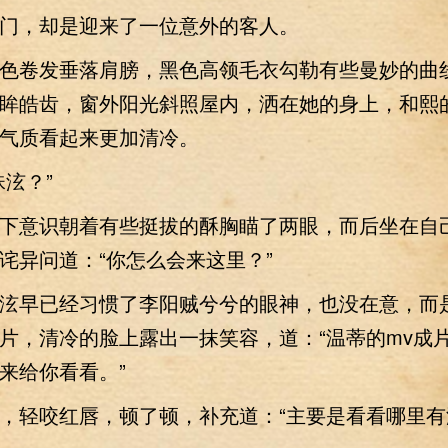
，却是迎来了一位意外的客人。
卷发垂落肩膀，黑色高领毛衣勾勒有些曼妙的曲
眸皓齿，窗外阳光斜照屋内，洒在她的身上，和熙
气质看起来更加清冷。
泫？”
意识朝着有些挺拔的酥胸瞄了两眼，而后坐在自
诧异问道：“你怎么会来这里？”
早已经习惯了李阳贼兮兮的眼神，也没在意，而
片，清冷的脸上露出一抹笑容，道：“温蒂的mv成
来给你看看。”
轻咬红唇，顿了顿，补充道：“主要是看看哪里有