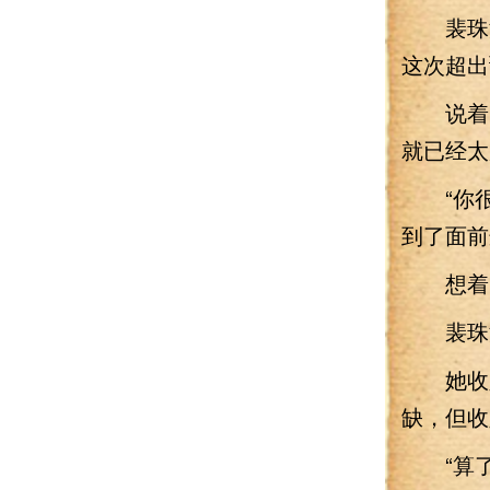
裴珠泫
这次超出
说着，在
就已经太
“你很
到了面前
想着，
裴珠泫
她收入
缺，但收
“算了