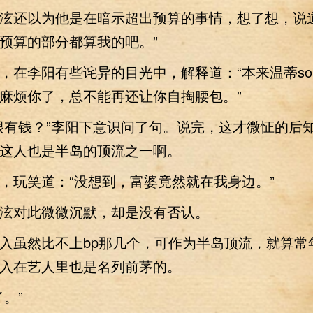
还以为他是在暗示超出预算的事情，想了想，说道
预算的部分都算我的吧。”
李阳有些诧异的目光中，解释道：“本来温蒂sol
麻烦你了，总不能再还让你自掏腰包。”
有钱？”李阳下意识问了句。说完，这才微怔的后
这人也是半岛的顶流之一啊。
玩笑道：“没想到，富婆竟然就在我身边。”
对此微微沉默，却是没有否认。
虽然比不上bp那几个，可作为半岛顶流，就算常
入在艺人里也是名列前茅的。
。”