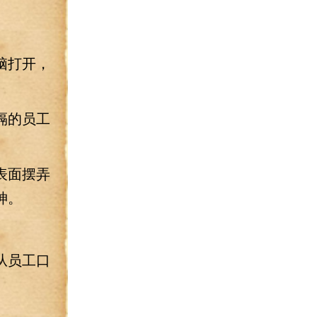
脑打开，
隔的员工
表面摆弄
神。
从员工口
。