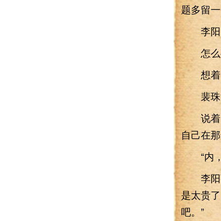
题多留一
李阳眼
怎么事
想着，
裴珠泫
说着，
自己在那
“内，
李阳强
是太贵了
吧。”