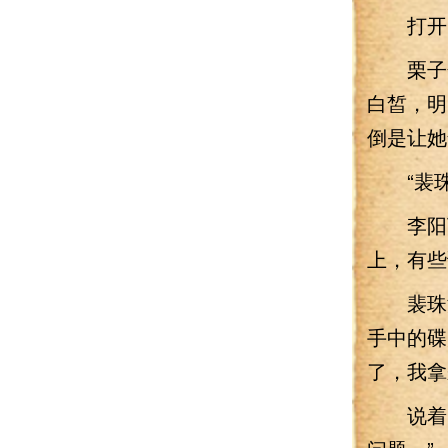
打开门
栗子色
白皙，明
倒是让她
“裴珠
李阳下
上，有些
裴珠泫
手中的碟
了，我拿
说着，