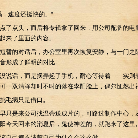
，速度还挺快的。”
了点头，而后将专辑拿了回来，用公司配备的电
起来了里面的内容。
暂的对话后，办公室里再次恢复安静，与一门之
音形成了鲜明的对比。
也没说话，而是摆弄起了手机，耐心等待着 实则
可一双清眸却时不时的落在李阳脸上，偶尔怔然出
毛病只是借口。
只是来公司找温蒂送成片的，可路过制作中心，
阳今天回来的消息后，鬼使神差的，就跑来了这里
自己都不清楚自己为什么会这么做。