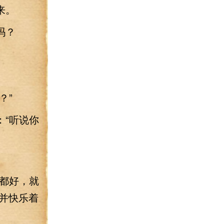
来。
吗？
？”
“听说你
都好，就
并快乐着