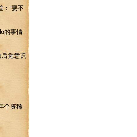
：“要不
o的事情
知后觉意识
年个资稀