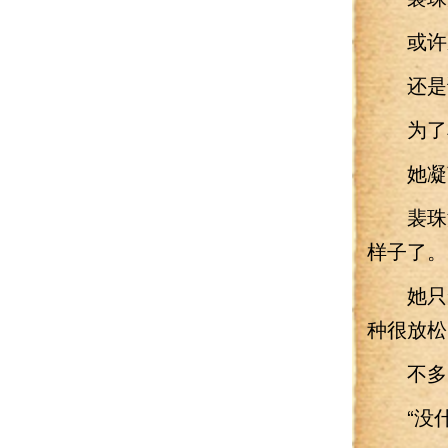
或许秉
还是说
为了享
她凝望
裴珠泫
样子了。
她只知
种很放松
不多时
“没什