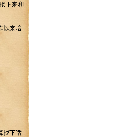
接下来和
作以来培
算找下话