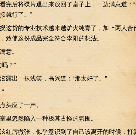
完后将碟片退出来放回了桌子上，一边满意道：“
接就行了。”
这货的专业技术越来越炉火纯青了，加上两人合
，致使这份成品完全符合李阳的想法。
满意。
吗？”
露出一抹浅笑，高兴道：“那太好了。”
”
头应了一声。
里忽然陷入一种极其古怪的氛围。
红唇微张，似乎意识到了自己该离开的时候，打