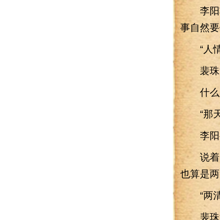
李阳轻
事自然要
“人情
裴珠泫
什么
“那天
李阳半
说着，
也算是两
“两清
裴珠泫