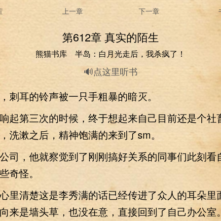
置
上一章
下一章
第612章 真实的陌生
熊猫书库 半岛：白月光走后，我杀疯了！
🔊点这里听书
刺耳的铃声被一只手粗暴的暗灭。
起第三次的时候，终于想起来自己目前还是个社
，洗漱之后，精神饱满的来到了sm。
司，他就察觉到了刚刚搞好关系的同事们此刻看
些奇怪。
里清楚这是李秀满的话已经传进了众人的耳朵里
向来是墙头草，也没在意，直接回到了自己办公室