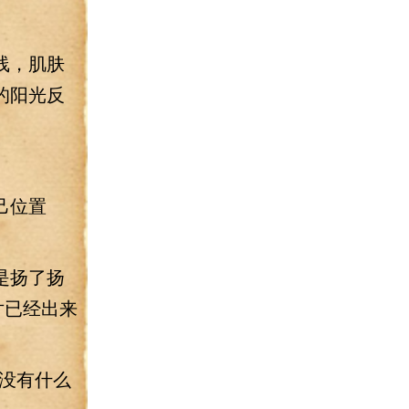
线，肌肤
的阳光反
己位置
是扬了扬
片已经出来
没有什么