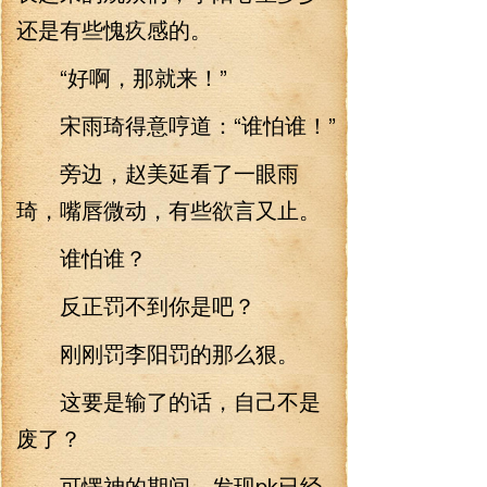
还是有些愧疚感的。
“好啊，那就来！”
宋雨琦得意哼道：“谁怕谁！”
旁边，赵美延看了一眼雨
琦，嘴唇微动，有些欲言又止。
谁怕谁？
反正罚不到你是吧？
刚刚罚李阳罚的那么狠。
这要是输了的话，自己不是
废了？
可愣神的期间，发现pk已经