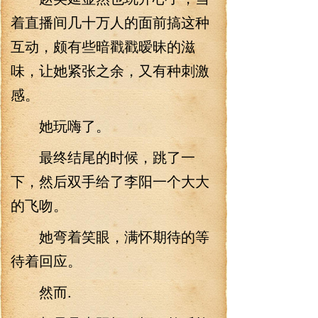
着直播间几十万人的面前搞这种
互动，颇有些暗戳戳暧昧的滋
味，让她紧张之余，又有种刺激
感。
她玩嗨了。
最终结尾的时候，跳了一
下，然后双手给了李阳一个大大
的飞吻。
她弯着笑眼，满怀期待的等
待着回应。
然而.