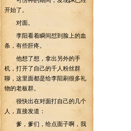
开始了。
对面。
李阳看着瞬间怼到脸上的血
条，有些肝疼。
他想了想，拿出另外的手
机，打开了自己的千人粉丝群
聊，这里面都是给李阳刷很多礼
物的老板群。
很快出在对面打自己的几个
人，直接发道：
爹，爹们，给点面子啊，我