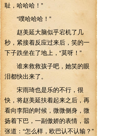
耻，哈哈哈！”
“噗哈哈哈！”
赵美延大脑似乎宕机了几
秒，紧接着反应过来后，笑的一
下子跌坐在了地上，“莫呀！”
谁来救救孩子吧，她笑的眼
泪都快出来了。
宋雨琦也是乐的不行，很
快，将赵美延扶着起来之后，再
看向李阳的时候，微微侧身，微
扬着下巴，一副傲娇的表情，嚣
张道：“怎么样，欧巴认不认输？”