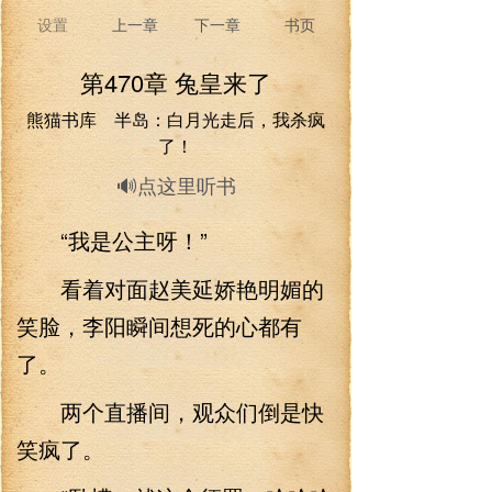
设置
上一章
下一章
书页
第470章 兔皇来了
熊猫书库 半岛：白月光走后，我杀疯
了！
🔊点这里听书
“我是公主呀！”
看着对面赵美延娇艳明媚的
笑脸，李阳瞬间想死的心都有
了。
两个直播间，观众们倒是快
笑疯了。