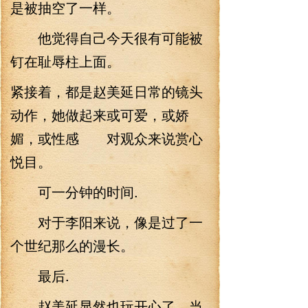
是被抽空了一样。
他觉得自己今天很有可能被
钉在耻辱柱上面。
紧接着，都是赵美延日常的镜头
动作，她做起来或可爱，或娇
媚，或性感 对观众来说赏心
悦目。
可一分钟的时间.
对于李阳来说，像是过了一
个世纪那么的漫长。
最后.
赵美延显然也玩开心了，当