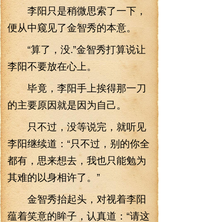
李阳只是稍微思索了一下，
便从中窥见了金智秀的本意。
“算了，没.”金智秀打算说让
李阳不要放在心上。
毕竟，李阳手上挨得那一刀
的主要原因就是因为自己。
只不过，没等说完，就听见
李阳继续道：“只不过，别的你全
都有，思来想去，我也只能勉为
其难的以身相许了。”
金智秀抬起头，对视着李阳
蕴着笑意的眸子，认真道：“请这