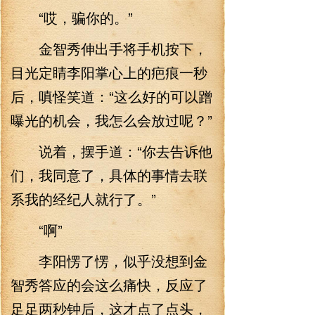
“哎，骗你的。”
金智秀伸出手将手机按下，
目光定睛李阳掌心上的疤痕一秒
后，嗔怪笑道：“这么好的可以蹭
曝光的机会，我怎么会放过呢？”
说着，摆手道：“你去告诉他
们，我同意了，具体的事情去联
系我的经纪人就行了。”
“啊”
李阳愣了愣，似乎没想到金
智秀答应的会这么痛快，反应了
足足两秒钟后，这才点了点头，