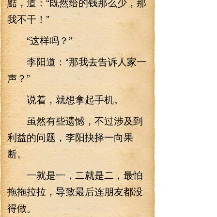
黠，道：“既然给的钱那么少，那
我不干！”
“这样吗？”
李阳道：“那我去告诉人家一
声？”
说着，就想拿起手机。
虽然有些遗憾，不过涉及到
利益的问题，李阳抉择一向果
断。
一就是一，二就是二，最怕
拖拖拉拉，导致最后连朋友都没
得做。