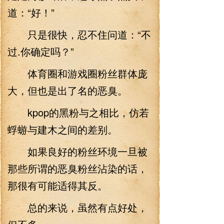
道：“好！”
只是很快，忍不住问道：“不
过.你确定吗？”
体育圈和游戏圈粉丝群体庞
大，但也是出了名的恶臭。
kpop的黑粉与之相比，仿若
蜉蝣与建木之间的差别。
如果良好的粉丝环境一旦被
那些所谓的恶臭粉丝沾染的话，
那很有可能适得其反。
总的来说，虽然有点好处，