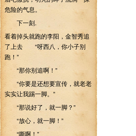
危险的气息。
下一刻.
看着掉头就跑的李阳，金智秀追
了上去 “呀西八，你小子别
跑！”
“那你别追啊！”
“你要是还想要宣传，就老老
实实让我踢一脚。”
“那说好了，就一脚？”
“放心，就一脚！”
“嘶啊！”