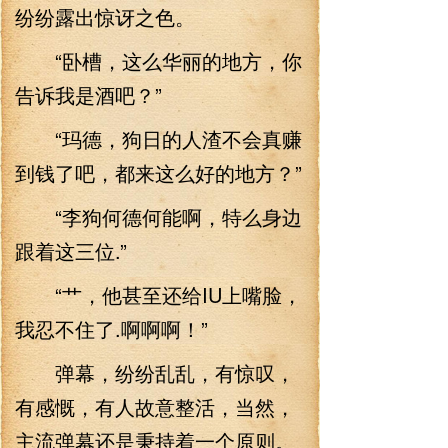
纷纷露出惊讶之色。
“卧槽，这么华丽的地方，你
告诉我是酒吧？”
“玛德，狗日的人渣不会真赚
到钱了吧，都来这么好的地方？”
“李狗何德何能啊，特么身边
跟着这三位.”
“艹，他甚至还给IU上嘴脸，
我忍不住了.啊啊啊！”
弹幕，纷纷乱乱，有惊叹，
有感慨，有人故意整活，当然，
主流弹幕还是秉持着一个原则。