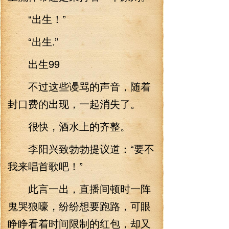
“出生！”
“出生.”
出生99
不过这些谩骂的声音，随着
封口费的出现，一起消失了。
很快，酒水上的齐整。
李阳兴致勃勃提议道：“要不
我来唱首歌吧！”
此言一出，直播间顿时一阵
鬼哭狼嚎，纷纷想要跑路，可眼
睁睁看着时间限制的红包，却又