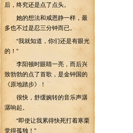
后，终究还是点了点头。
她的想法和咸恩静一样，最
多也不过是忍三分钟而已。
“我就知道，你们还是有眼光
的！”
李阳顿时眼睛一亮，而后兴
致勃勃的点了首歌，是金钟国的
《原地踏步》！
很快，舒缓婉转的音乐声潺
潺响起。
“即使让我累得快死打着寒栗
觉得孤独！”