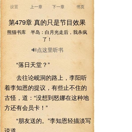
设置
上一章
下一章
书页
第479章 真的只是节目效果
熊猫书库 半岛：白月光走后，我杀疯
了！
🔊点这里听书
“落日天堂？”
去往论岘洞的路上，李阳听
着李知恩的提议，有些止不住的
古怪，道：“没想到怒娜在这种地
方还有会员卡！”
“朋友送的。”李知恩轻描淡写
说道。