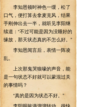
李知恩顿时神色一缓，松了
口气，便打算去拿麦克风，结果
手刚伸出去一半，就听见李阳继
续道：“不过可能是因为没睡好的
缘故，那天状态真的不怎么好。”
李知恩闻言后，表情一阵凌
乱。
上次那鬼哭狼嚎的声音，能
是一句状态不好就可以蒙混过关
的事情吗？
“真的是因为状态不好。”
李阳眼眸滴溜溜转动，很快