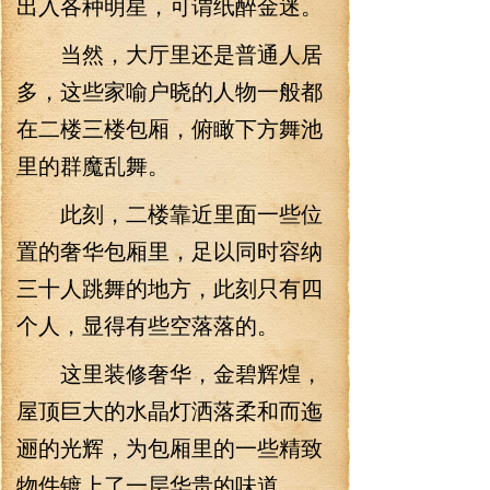
出入各种明星，可谓纸醉金迷。
当然，大厅里还是普通人居
多，这些家喻户晓的人物一般都
在二楼三楼包厢，俯瞰下方舞池
里的群魔乱舞。
此刻，二楼靠近里面一些位
置的奢华包厢里，足以同时容纳
三十人跳舞的地方，此刻只有四
个人，显得有些空落落的。
这里装修奢华，金碧辉煌，
屋顶巨大的水晶灯洒落柔和而迤
逦的光辉，为包厢里的一些精致
物件镀上了一层华贵的味道。