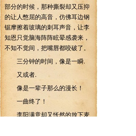
部分的时候，那种撕裂却又压抑
的让人憋屈的高音，仿佛耳边钢
锯摩擦着玻璃的刺耳声音，让李
知恩只觉脑海阵阵眩晕感袭来，
不知不觉间，把嘴唇都咬破了。
三分钟的时间，像是一瞬.
又或者.
像是一辈子那么的漫长！
一曲终了！
李阳满意却又怅然的放下麦
克风，仿佛真的沉入歌声所描绘
的世界里一样。