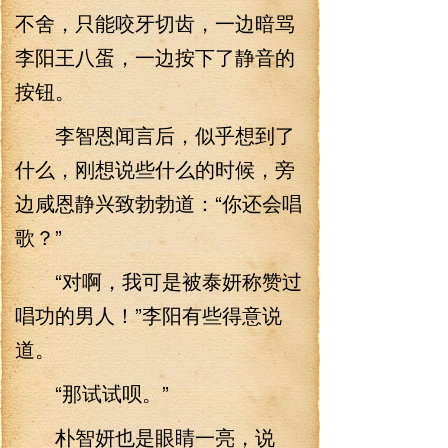
不舍，只能咬牙切齿，一边暗骂
李阳王八蛋，一边按下了静音的
按钮。
李智恩闻言后，似乎想到了
什么，刚想说些什么的时候，旁
边咸恩静兴致勃勃道：“你还会唱
歌？”
“对啊，我可是被泰妍称赞过
唱功的男人！”李阳有些得意说
道。
“那试试呗。”
朴智妍也是眼睛一亮，说