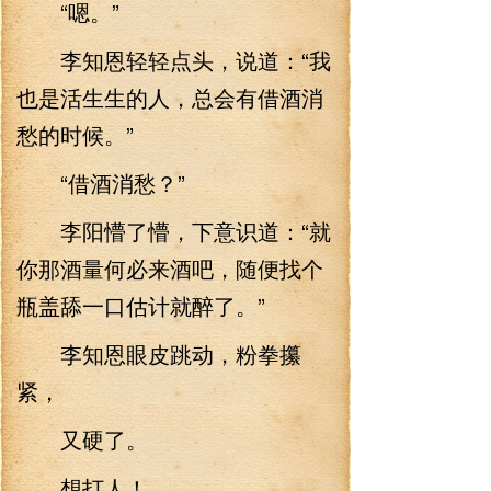
“嗯。”
李知恩轻轻点头，说道：“我
也是活生生的人，总会有借酒消
愁的时候。”
“借酒消愁？”
李阳懵了懵，下意识道：“就
你那酒量何必来酒吧，随便找个
瓶盖舔一口估计就醉了。”
李知恩眼皮跳动，粉拳攥
紧，
又硬了。
想打人！