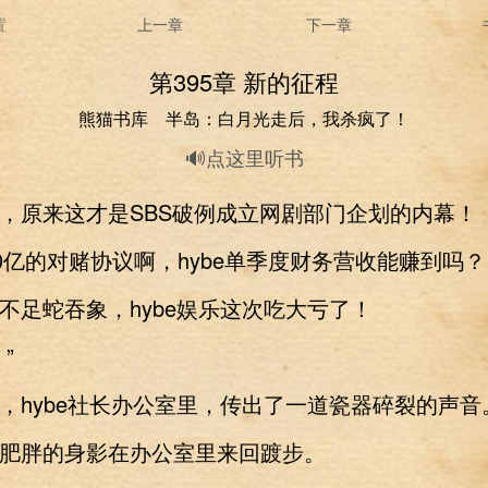
置
上一章
下一章
第395章 新的征程
熊猫书库 半岛：白月光走后，我杀疯了！
🔊点这里听书
原来这才是SBS破例成立网剧部门企划的内幕！
亿的对赌协议啊，hybe单季度财务营收能赚到吗？
蛇吞象，hybe娱乐这次吃大亏了！
”
ybe社长办公室里，传出了一道瓷器碎裂的声音
胖的身影在办公室里来回踱步。