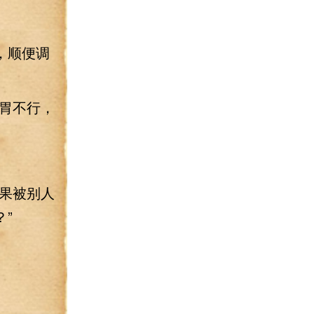
，顺便调
胃不行，
果被别人
”