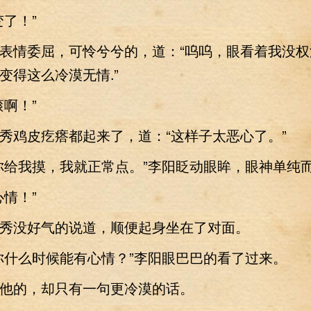
了！”
情委屈，可怜兮兮的，道：“呜呜，眼看着我没权
变得这么冷漠无情.”
啊！”
鸡皮疙瘩都起来了，道：“这样子太恶心了。”
给我摸，我就正常点。”李阳眨动眼眸，眼神单纯
情！”
没好气的说道，顺便起身坐在了对面。
什么时候能有心情？”李阳眼巴巴的看了过来。
的，却只有一句更冷漠的话。