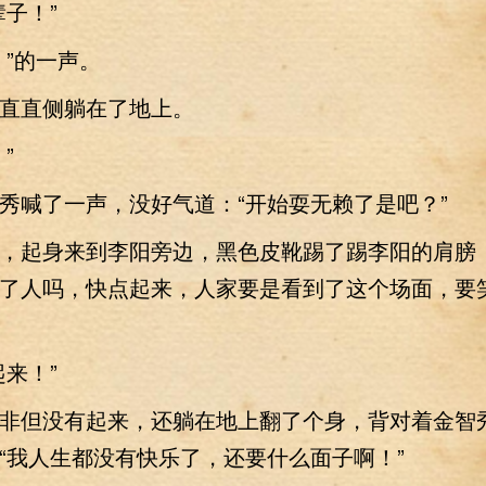
子！”
”的一声。
直侧躺在了地上。
”
喊了一声，没好气道：“开始耍无赖了是吧？”
起身来到李阳旁边，黑色皮靴踢了踢李阳的肩膀，
了人吗，快点起来，人家要是看到了这个场面，要
来！”
但没有起来，还躺在地上翻了个身，背对着金智
“我人生都没有快乐了，还要什么面子啊！”