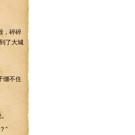
般，碎碎
到了大城
于绷不住
绝。
？”