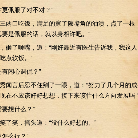
更佩服了对不对？”
两口吃饭，满足的擦了擦嘴角的油渍，点了一根
真要是佩服的话，就以身相许吧。”
砸了咂嘴，道：“刚好最近有医生告诉我，我这人
吃点软饭。”
有闲心调侃？”
闻言后忍不住剜了一眼，道：“努力了几个月的成
现在不应该好好想想，接下来该往什么方向发展吗？
要想什么？”
了笑，摇头道：“没什么好想的。”
怎么行？”