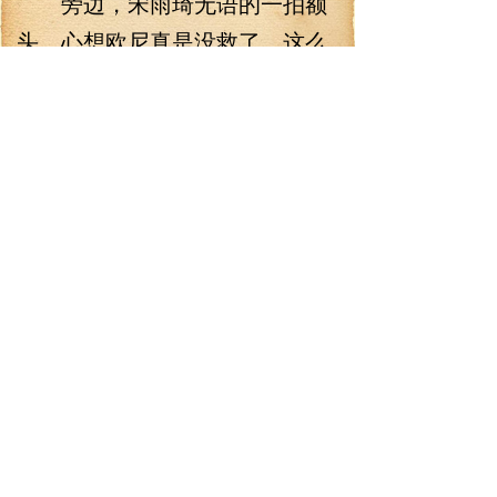
旁边，宋雨琦无语的一拍额
头，心想欧尼真是没救了，这么
简单的话就能忽悠出来。
赵美延则是反应过来，一副
心虚想要逃跑，脚底下却仿佛生
根般，动都动不了的样子，只能
一双美眸滴溜溜转动，整个人都
显得机智而清澈，又呆又憨。
李阳见状，露出笑容，似乎
生怕惊扰到这只胆小的兔子般，
嗓音柔和，道：“既然来了，怎么
不直接出来找我？”
“我，我没有啊.”