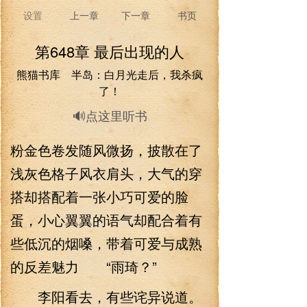
设置
上一章
下一章
书页
第648章 最后出现的人
熊猫书库 半岛：白月光走后，我杀疯
了！
🔊点这里听书
粉金色卷发随风微扬，披散在了
浅灰色格子风衣肩头，大气的穿
搭却搭配着一张小巧可爱的脸
蛋，小心翼翼的语气却配合着有
些低沉的烟嗓，带着可爱与成熟
的反差魅力 “雨琦？”
李阳看去，有些诧异说道。