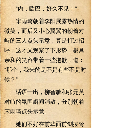
“内，欧巴，好久不见！”
宋雨琦朝着李阳展露热情的
微笑，而后又小心翼翼的朝着对
峙的三人点头示意，算是打过招
呼，这才又观察了下形势，极具
亲和的笑容带着一些抱歉，道：
“那个，我来的是不是有些不是时
候？”
话语一出，柳智敏和张元英
对峙的氛围瞬间消散，分别朝着
宋雨琦点头示意。
她们不好在前辈面前剑拔弩