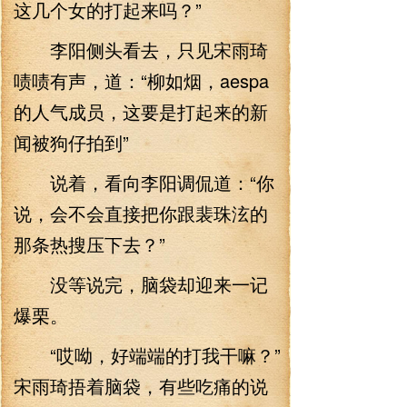
这几个女的打起来吗？”
李阳侧头看去，只见宋雨琦
啧啧有声，道：“柳如烟，aespa
的人气成员，这要是打起来的新
闻被狗仔拍到”
说着，看向李阳调侃道：“你
说，会不会直接把你跟裴珠泫的
那条热搜压下去？”
没等说完，脑袋却迎来一记
爆栗。
“哎呦，好端端的打我干嘛？”
宋雨琦捂着脑袋，有些吃痛的说