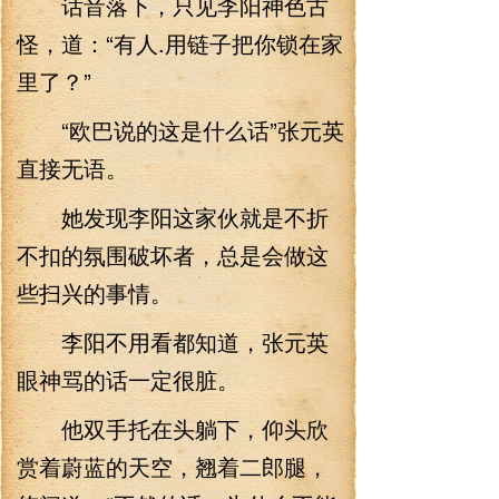
话音落下，只见李阳神色古
怪，道：“有人.用链子把你锁在家
里了？”
“欧巴说的这是什么话”张元英
直接无语。
她发现李阳这家伙就是不折
不扣的氛围破坏者，总是会做这
些扫兴的事情。
李阳不用看都知道，张元英
眼神骂的话一定很脏。
他双手托在头躺下，仰头欣
赏着蔚蓝的天空，翘着二郎腿，