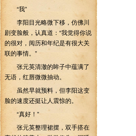
“我”
李阳目光略微下移，仿佛川
剧变脸般，认真道：“我觉得你说
的很对，阅历和年纪是有很大关
联的事情。”
张元英清澈的眸子中蕴满了
无语，红唇微微抽动。
虽然早就预料，但李阳这变
脸的速度还挺让人震惊的。
“真好！”
张元英整理裙摆，双手搭在