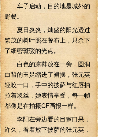
车子启动，目的地是城外的
野餐。
夏日炎炎，灿盛的阳光透过
繁茂的树叶照在餐布上，只余下
了细密斑驳的光点。
白色的凉鞋放在一旁，圆润
白皙的玉足缩进了裙摆，张元英
轻咬一口，手中的披萨与红唇抽
拉着浆丝，她表情享受，每一帧
都像是在拍摄CF画报一样。
李阳在旁边看的目瞪口呆，
许久，看着放下披萨的张元英，