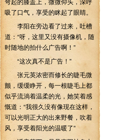
弯起的膝盖上，微微仰头，深呼
吸了口气，享受的眯起了眼睛。
李阳在旁边看了过来，吐槽
道：“呀，这里又没有摄像机，随
时随地的拍什么广告啊！”
“这次真不是广告！”
张元英浓密而修长的睫毛微
颤，缓缓睁开，每一根睫毛上都
似乎流淌着温柔的光，她笑着感
慨道：“我很久没有像现在这样，
可以光明正大的出来野餐，吹着
风，享受着阳光的温暖了”