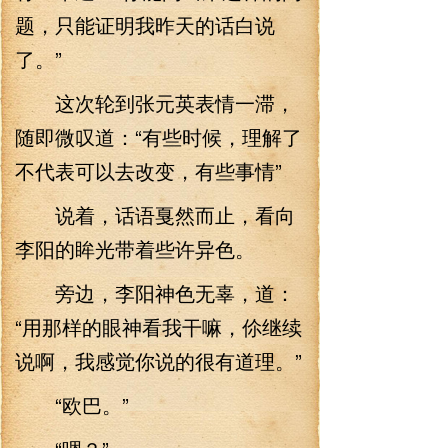
题，只能证明我昨天的话白说
了。”
这次轮到张元英表情一滞，
随即微叹道：“有些时候，理解了
不代表可以去改变，有些事情”
说着，话语戛然而止，看向
李阳的眸光带着些许异色。
旁边，李阳神色无辜，道：
“用那样的眼神看我干嘛，伱继续
说啊，我感觉你说的很有道理。”
“欧巴。”