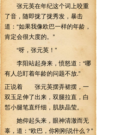
张元英在年纪这个词上咬重
了音，随即拢了拢秀发，暴击
道：“如果我像欧巴一样的年龄，
肯定会很大度的。”
“呀，张元英！”
李阳站起身来，愤怒道：“哪
有人总盯着年龄的问题不放.”
正说着 张元英摆弄裙摆，一
双玉足伸了出来，双腿拉直，白
皙小腿笔直纤细，肌肤晶莹。
她仰起头来，眼神清澈而无
辜，道：“欧巴，你刚刚说什么？”