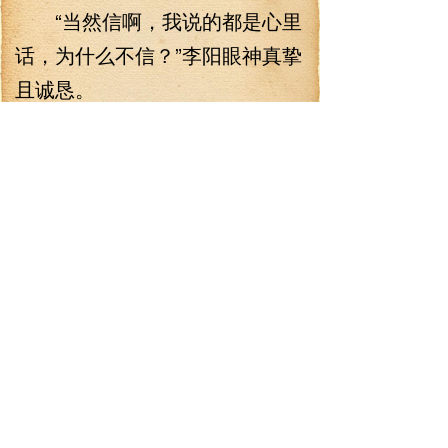
“当然信啊，我说的都是心里
话，为什么不信？”李阳眼神真挚
且诚恳。
张元英嘴唇微微抽动，眸光
中泛着一丝挫败。
真输了！
她发现以自己现在的攻击
力，完全无法刺穿李阳的脸皮厚
度。
李阳则露出了胜利者的笑
容，随后大手一挥，将手机镜头
对准了张元英的方向，自己叼着