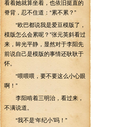
看着她就算坐着，也依旧挺直的
脊背，忍不住道：“累不累？”
“欧巴都说我是爱豆模版了，
模版怎么会累呢？”张元英斜看过
来，眸光平静，显然对于李阳先
前说自己是模版的事情还耿耿于
怀。
“喂喂喂，要不要这么小心眼
啊！”
李阳啃着三明治，看过来，
不满说道。
“我不是‘年纪小’吗！”