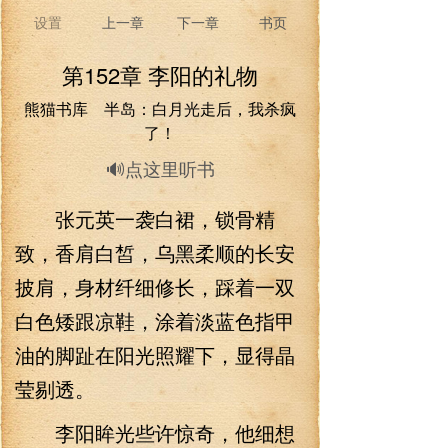
设置
上一章
下一章
书页
第152章 李阳的礼物
熊猫书库 半岛：白月光走后，我杀疯
了！
🔊点这里听书
张元英一袭白裙，锁骨精
致，香肩白皙，乌黑柔顺的长安
披肩，身材纤细修长，踩着一双
白色矮跟凉鞋，涂着淡蓝色指甲
油的脚趾在阳光照耀下，显得晶
莹剔透。
李阳眸光些许惊奇，他细想