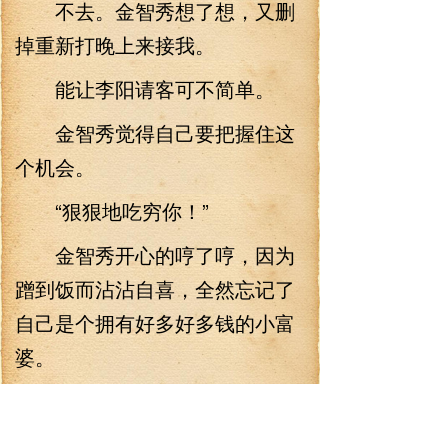
不去。金智秀想了想，又删
掉重新打晚上来接我。
能让李阳请客可不简单。
金智秀觉得自己要把握住这
个机会。
“狠狠地吃穷你！”
金智秀开心的哼了哼，因为
蹭到饭而沾沾自喜，全然忘记了
自己是个拥有好多好多钱的小富
婆。
晚上，YG大楼楼下。
“怎么换车了？”金智秀坐在宝