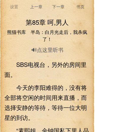
设置
上一章
下一章
书页
第85章 呵,男人
熊猫书库 半岛：白月光走后，我杀疯
了！
🔊点这里听书
SBS电视台，另外的房间里
面。
今天的李阳难得的，没有将
全部将空闲的时间用来直播，而
选择安静的等待，等待一位大明
星的到访。
“素熙姐，金钟国私下里人品