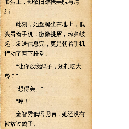
脸蛋上，却依旧难掩美貌与清
纯。
此刻，她盘腿坐在地上，低
头看着手机，微微挑眉，琼鼻皱
起，发送信息完，更是朝着手机
挥动了两下粉拳。
“让你放我鸽子，还想吃大
餐？”
“想得美。”
“哼！”
金智秀低语呢喃，她还没有
被放过鸽子。