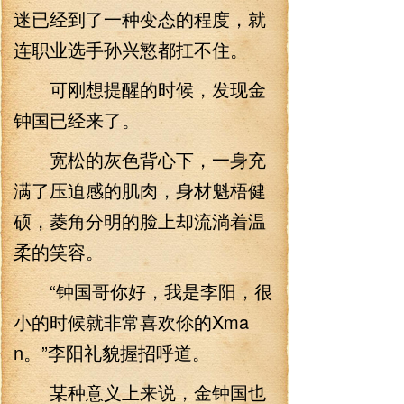
迷已经到了一种变态的程度，就
连职业选手孙兴慜都扛不住。
可刚想提醒的时候，发现金
钟国已经来了。
宽松的灰色背心下，一身充
满了压迫感的肌肉，身材魁梧健
硕，菱角分明的脸上却流淌着温
柔的笑容。
“钟国哥你好，我是李阳，很
小的时候就非常喜欢伱的Xma
n。”李阳礼貌握招呼道。
某种意义上来说，金钟国也