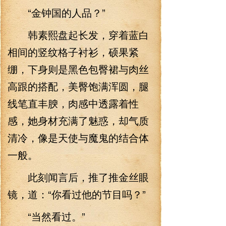
“金钟国的人品？”
韩素熙盘起长发，穿着蓝白
相间的竖纹格子衬衫，硕果紧
绷，下身则是黑色包臀裙与肉丝
高跟的搭配，美臀饱满浑圆，腿
线笔直丰腴，肉感中透露着性
感，她身材充满了魅惑，却气质
清冷，像是天使与魔鬼的结合体
一般。
此刻闻言后，推了推金丝眼
镜，道：“你看过他的节目吗？”
“当然看过。”