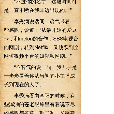
“不过你的名字，这段时间可
是一直不断在我耳边出现的。”
李秀满说话间，语气带着一
些感慨，说道：“从最开始的爱豆
卡，和melon的合作，SBS电视台
的网剧，转到Netflix，又跳跃到全
网短视频平台的短视频网剧。”
“不客气的说一句，我几乎是
一步步看着你从当初的小主播成
长到现在的人了。”
李秀满看向李阳的时候，有
些浑浊的苍老眼眸里有着说不尽
的感慨与赞赏，顿了顿，又称赞