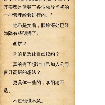
其实都是借鉴了各位领导当初的
一些管理经验进行的。”
他虽是笑着，眼眸深处已经
隐隐有些明悟了。
画饼？
为的是想让自己续约？
真的有了想让自己加入公司
晋升高层的想法？
更具体一些的，李阳猜不
透。
不过他也不急。