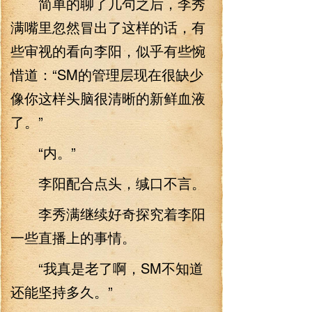
简单的聊了几句之后，李秀
满嘴里忽然冒出了这样的话，有
些审视的看向李阳，似乎有些惋
惜道：“SM的管理层现在很缺少
像你这样头脑很清晰的新鲜血液
了。”
“内。”
李阳配合点头，缄口不言。
李秀满继续好奇探究着李阳
一些直播上的事情。
“我真是老了啊，SM不知道
还能坚持多久。”