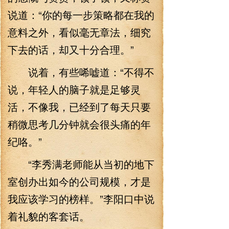
说道：“你的每一步策略都在我的
意料之外，看似毫无章法，细究
下去的话，却又十分合理。”
说着，有些唏嘘道：“不得不
说，年轻人的脑子就是足够灵
活，不像我，已经到了每天只要
稍微思考几分钟就会很头痛的年
纪咯。”
“李秀满老师能从当初的地下
室创办出如今的公司规模，才是
我应该学习的榜样。”李阳口中说
着礼貌的客套话。