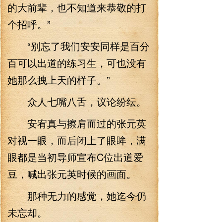
的大前辈，也不知道来恭敬的打
个招呼。”
“别忘了我们安安同样是百分
百可以出道的练习生，可也没有
她那么拽上天的样子。”
众人七嘴八舌，议论纷纭。
安宥真与擦肩而过的张元英
对视一眼，而后闭上了眼眸，满
眼都是当初导师宣布C位出道爱
豆，喊出张元英时候的画面。
那种无力的感觉，她迄今仍
未忘却。