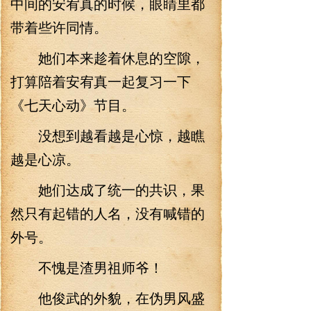
中间的安宥真的时候，眼睛里都
带着些许同情。
她们本来趁着休息的空隙，
打算陪着安宥真一起复习一下
《七天心动》节目。
没想到越看越是心惊，越瞧
越是心凉。
她们达成了统一的共识，果
然只有起错的人名，没有喊错的
外号。
不愧是渣男祖师爷！
他俊武的外貌，在伪男风盛