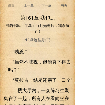
设置
上一章
下一章
书页
第161章 我也...
熊猫书库 半岛：白月光走后，我杀疯
了！
🔊点这里听书
“咦惹.”
“虽然不歧视，但他真下得去
手吗？”
“莫拉古，结尾还亲了一口？”
二楼大厅内，一众练习生聚
集在了一起，所有人在看向坐在