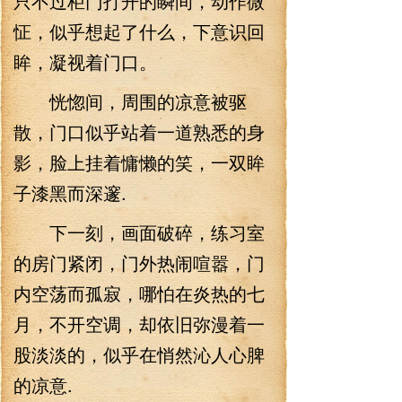
只不过柜门打开的瞬间，动作微
怔，似乎想起了什么，下意识回
眸，凝视着门口。
恍惚间，周围的凉意被驱
散，门口似乎站着一道熟悉的身
影，脸上挂着慵懒的笑，一双眸
子漆黑而深邃.
下一刻，画面破碎，练习室
的房门紧闭，门外热闹喧嚣，门
内空荡而孤寂，哪怕在炎热的七
月，不开空调，却依旧弥漫着一
股淡淡的，似乎在悄然沁人心脾
的凉意.