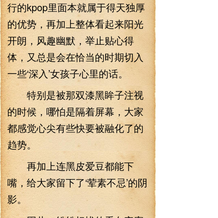
行的kpop里面本就属于得天独厚
的优势，再加上整体看起来阳光
开朗，风趣幽默，举止贴心得
体，又总是会在恰当的时期切入
一些‘深入’女孩子心里的话。
特别是被那双漆黑眸子注视
的时候，哪怕是隔着屏幕，大家
都感觉心尖有些快要被融化了的
趋势。
再加上连黑皮爱豆都能下
嘴，给大家留下了‘荤素不忌’的阴
影。