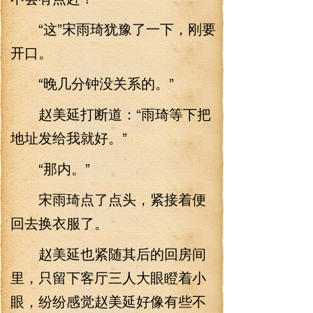
“这”宋雨琦犹豫了一下，刚要
开口。
“晚几分钟没关系的。”
赵美延打断道：“雨琦等下把
地址发给我就好。”
“那内。”
宋雨琦点了点头，紧接着便
回去换衣服了。
赵美延也紧随其后的回房间
里，只留下客厅三人大眼瞪着小
眼，纷纷感觉赵美延好像有些不