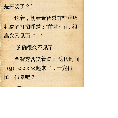
是来晚了？”
说着，朝着金智秀有些乖巧
礼貌的打招呼道：“前辈nim，很
高兴又见面了。”
“的确很久不见了。”
金智秀含笑着道：“这段时间
（g）idle又火起来了，一定很
忙，很累吧？”
“还好。”
宋雨琦坐了下来，礼貌道：
“累一点其实没错，总比空闲在家
的时候要强。”