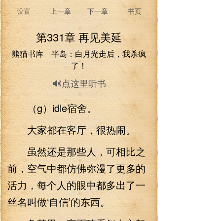
设置
上一章
下一章
书页
第331章 再见美延
熊猫书库 半岛：白月光走后，我杀疯
了！
🔊点这里听书
（g）idle宿舍。
大家都在客厅，很热闹。
虽然还是那些人，可相比之
前，空气中都仿佛弥漫了更多的
活力，每个人的眼中都多出了一
丝名叫做‘自信’的东西。