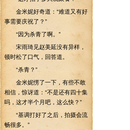
金米妮好奇道：“难道又有好
事需要庆祝了？”
“因为杀青了啊。”
宋雨琦见赵美延没有异样，
顿时松了口气，回答道。
“杀青？”
金米妮愣了一下，有些不敢
相信，惊讶道：“不是还有四十集
吗，这才半个月吧，这么快？”
“基调打好了之后，拍摄会流
畅很多。”