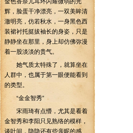
金色香奈儿耳环闪耀微弱的光
辉，脸蛋干净漂亮，一双美眸清
澈明亮，仿若秋水，一身黑色西
装裙衬托挺拔袖长的身姿，只是
静静坐在那里，身上却仿佛弥漫
着一股淡淡的贵气。
她气质太特殊了，就算坐在
人群中，也属于第一眼便能看到
的类型。
“金金智秀”
宋雨琦有点懵，尤其是看着
金智秀和李阳只见熟络的模样，
谈吐间，隐隐还有些亲昵的感