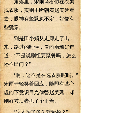
角落里，宋雨琦看似在衣架
找衣服，实则不断朝着赵美延看
去，眼神有些飘忽不定，好像有
些犹豫。
到是田小娟从走廊走了出
来，路过的时候，看向雨琦好奇
道：“不是说剧组要聚餐吗，怎么
还不出门？”
“啊，这不是在选衣服呢吗。”
宋雨琦轻笑着回应，随即有些心
虚的下意识目光偷瞥赵美延，却
刚好被后者抓了个正着。
“这才拍了多久就聚餐？”