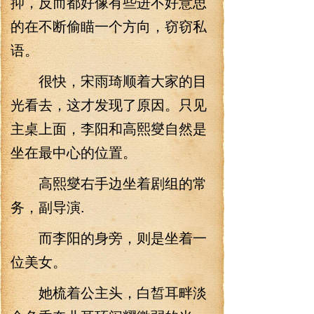
抑，反而都好像有些进不好意思
的在不断偷瞄一个方向，窃窃私
语。
很快，宋雨琦顺着大家的目
光看去，这才发现了原因。只见
主桌上面，李阳和高熙燮自然是
坐在最中心的位置。
高熙燮右手边坐着剧组的常
务，副导演.
而李阳的身旁，则是坐着一
位美女。
她梳着公主头，白皙耳畔淡