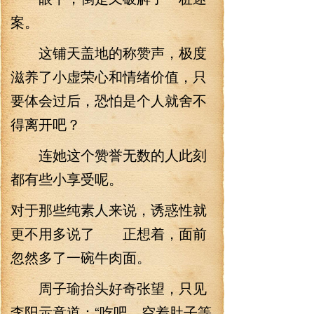
案。
这铺天盖地的称赞声，极度
滋养了小虚荣心和情绪价值，只
要体会过后，恐怕是个人就舍不
得离开吧？
连她这个赞誉无数的人此刻
都有些小享受呢。
对于那些纯素人来说，诱惑性就
更不用多说了 正想着，面前
忽然多了一碗牛肉面。
周子瑜抬头好奇张望，只见
李阳示意道：“吃吧，空着肚子等