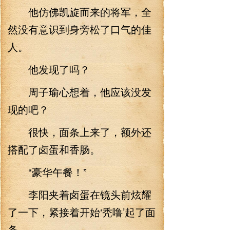
他仿佛凯旋而来的将军，全
然没有意识到身旁松了口气的佳
人。
他发现了吗？
周子瑜心想着，他应该没发
现的吧？
很快，面条上来了，额外还
搭配了卤蛋和香肠。
“豪华午餐！”
李阳夹着卤蛋在镜头前炫耀
了一下，紧接着开始‘秃噜’起了面
条。