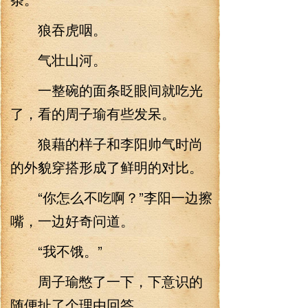
狼吞虎咽。
气壮山河。
一整碗的面条眨眼间就吃光
了，看的周子瑜有些发呆。
狼藉的样子和李阳帅气时尚
的外貌穿搭形成了鲜明的对比。
“你怎么不吃啊？”李阳一边擦
嘴，一边好奇问道。
“我不饿。”
周子瑜憋了一下，下意识的
随便扯了个理由回答。