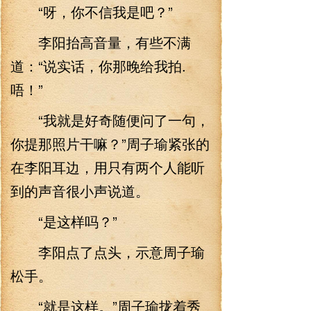
“呀，你不信我是吧？”
李阳抬高音量，有些不满
道：“说实话，你那晚给我拍.
唔！”
“我就是好奇随便问了一句，
你提那照片干嘛？”周子瑜紧张的
在李阳耳边，用只有两个人能听
到的声音很小声说道。
“是这样吗？”
李阳点了点头，示意周子瑜
松手。
“就是这样。”周子瑜拢着秀