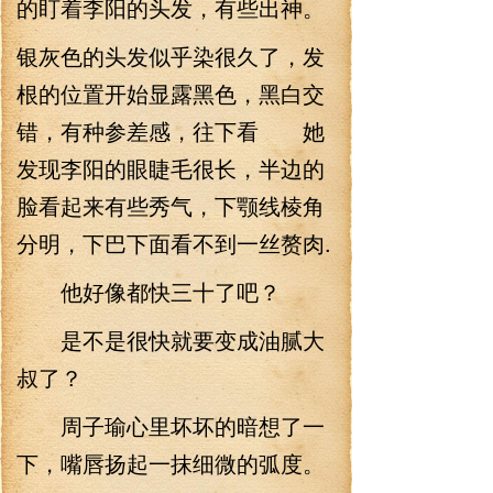
的盯着李阳的头发，有些出神。
银灰色的头发似乎染很久了，发
根的位置开始显露黑色，黑白交
错，有种参差感，往下看 她
发现李阳的眼睫毛很长，半边的
脸看起来有些秀气，下颚线棱角
分明，下巴下面看不到一丝赘肉.
他好像都快三十了吧？
是不是很快就要变成油腻大
叔了？
周子瑜心里坏坏的暗想了一
下，嘴唇扬起一抹细微的弧度。