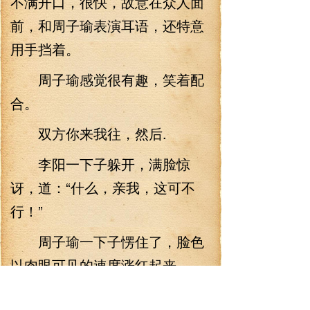
不满开口，很快，故意在众人面
前，和周子瑜表演耳语，还特意
用手挡着。
周子瑜感觉很有趣，笑着配
合。
双方你来我往，然后.
李阳一下子躲开，满脸惊
讶，道：“什么，亲我，这可不
行！”
周子瑜一下子愣住了，脸色
以肉眼可见的速度涨红起来，
道：“我，我什么时候说要亲你