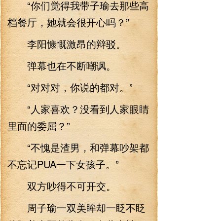
“你们觉得我带子瑜去那些高
档餐厅，她就会很开心吗？”
李阳慷慨激昂的辩驳。
弹幕也在不断嘲讽。
“对对对，你说的都对。”
“人家喜欢？没看到人家眼睛
里面的委屈？”
“不愧是渣男，和弹幕吵架都
不忘记PUA一下女孩子。”
双方吵得不可开交。
周子瑜一双美眸却一眨不眨