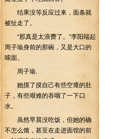
结果没等反应过来，面条就
被扯走了。
“那真是太浪费了。”李阳端起
周子瑜身前的那碗，又是大口的
嗦面。
周子瑜.
她摸了摸自己有些空瘪的肚
子，有些艰难的吞咽了一下口
水。
虽然早晨没吃饭，但她的确
不怎么饿，甚至在走进面馆的前