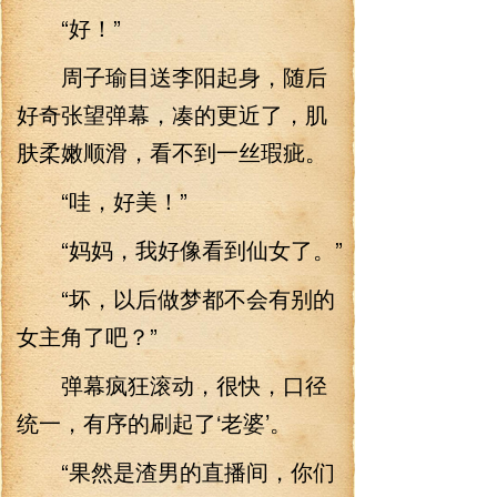
“好！”
周子瑜目送李阳起身，随后
好奇张望弹幕，凑的更近了，肌
肤柔嫩顺滑，看不到一丝瑕疵。
“哇，好美！”
“妈妈，我好像看到仙女了。”
“坏，以后做梦都不会有别的
女主角了吧？”
弹幕疯狂滚动，很快，口径
统一，有序的刷起了‘老婆’。
“果然是渣男的直播间，你们