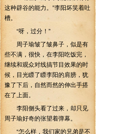
这种辟谷的能力。”李阳坏笑着吐
槽。
“呀，过分！”
周子瑜皱了皱鼻子，似是有
些不满，很快，在李阳吃饭完，
继续和观众对线搞节目效果的时
候，目光瞟了瞟李阳的肩膀，犹
豫了下后，自然而然的伸出手搭
在了上面。
李阳侧头看了过来，却只见
周子瑜好奇的张望着弹幕。
“怎么样，我们家的兄弟是不