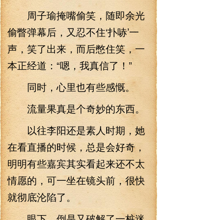
周子瑜掩嘴偷笑，随即余光
偷瞥弹幕后，又忍不住‘扑哧’一
声，笑了出来，而后憋住笑，一
本正经道：“嗯，我真信了！”
同时，心里也有些感慨。
流量果真是个奇妙的东西。
以往李阳还是素人时期，她
在看直播的时候，总是会好奇，
明明有些嘉宾其实看起来还不太
情愿的，可一坐在镜头前，很快
就彻底沦陷了。
眼下，倒是又破解了一桩迷