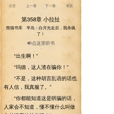
设置
上一章
下一章
书页
第358章 小拉扯
熊猫书库 半岛：白月光走后，我杀疯
了！
🔊点这里听书
“出生啊！”
“玛德，这人渣在骗你！”
“不是，这种胡言乱语的话也
有人信，我真服了。”
“你都能知道这是哄骗的话，
人家会不知道，懂不懂什么叫做