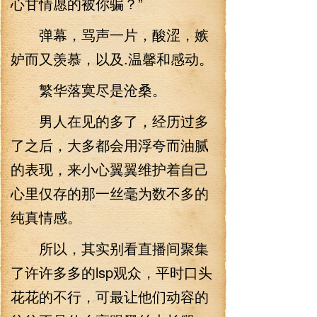
心甘情愿的被你骗？”
弹幕，骂声一片，酸涩，嫉
妒而又羡慕，以及.温馨和感动。
繁华落寞尽是沧桑。
男人在见的多了，经历过多
了之后，大多都会用浮夸而油腻
的表现，来小心翼翼维护着自己
心里仅存的那一丝毫为数不多的
纯真情感。
所以，其实别看直播间聚集
了许许多多的lsp观众，平时口头
花花的不行，可最让他们动容的