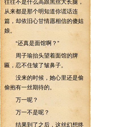
往往不是什么高跟黑丝大长腿，
从来都是那个明知道你谎话连
篇，却依旧心甘情愿相信的傻姑
娘。
“还真是面馆啊？”
周子瑜抬头望着面馆的牌
匾，忍不住皱了皱鼻子。
没来的时候，她心里还是偷
偷抱有一丝期待的。
万一呢？
万一不是呢？
结果到了之后，这丝幻想终