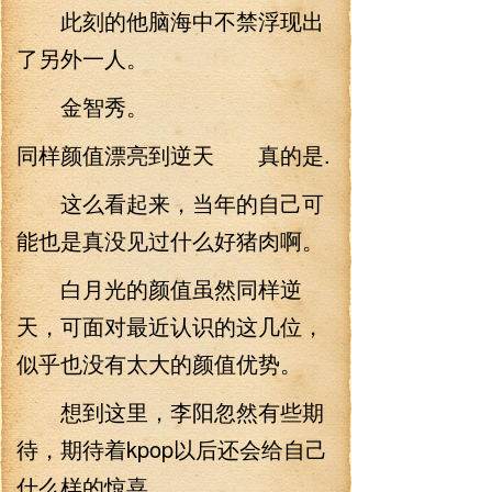
此刻的他脑海中不禁浮现出
了另外一人。
金智秀。
同样颜值漂亮到逆天 真的是.
这么看起来，当年的自己可
能也是真没见过什么好猪肉啊。
白月光的颜值虽然同样逆
天，可面对最近认识的这几位，
似乎也没有太大的颜值优势。
想到这里，李阳忽然有些期
待，期待着kpop以后还会给自己
什么样的惊喜。