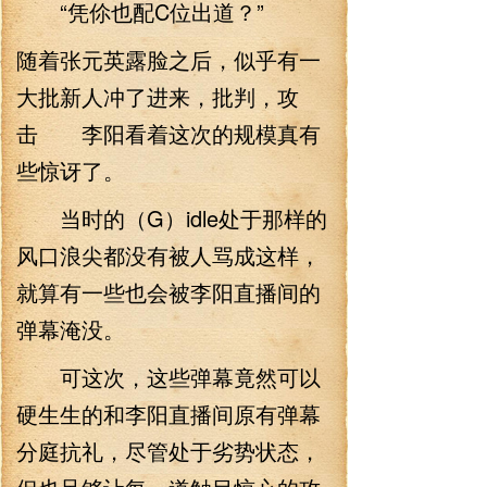
“凭伱也配C位出道？”
随着张元英露脸之后，似乎有一
大批新人冲了进来，批判，攻
击 李阳看着这次的规模真有
些惊讶了。
当时的（G）idle处于那样的
风口浪尖都没有被人骂成这样，
就算有一些也会被李阳直播间的
弹幕淹没。
可这次，这些弹幕竟然可以
硬生生的和李阳直播间原有弹幕
分庭抗礼，尽管处于劣势状态，