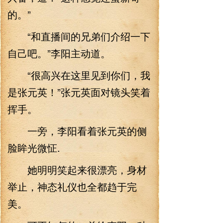
的。”
“和直播间的兄弟们介绍一下
自己吧。”李阳主动道。
“很高兴在这里见到你们，我
是张元英！”张元英面对镜头笑着
挥手。
一旁，李阳看着张元英的侧
脸眸光微怔.
她明明笑起来很漂亮，身材
举止，神态礼仪也全都趋于完
美。