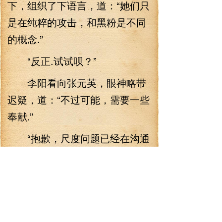
下，组织了下语言，道：“她们只
是在纯粹的攻击，和黑粉是不同
的概念.”
“反正.试试呗？”
李阳看向张元英，眼神略带
迟疑，道：“不过可能，需要一些
奉献.”
“抱歉，尺度问题已经在沟通
中谈好了，我需要为粉丝负责。”
张元英略带歉意，道：“非要这样
的话，那.”
“倒也不是非要，你也不用这