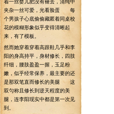
着一丝婴儿肥没有褪去，清纯中
夹杂一丝可爱，光看脸蛋 每
个男孩子心底偷偷藏匿着同桌校
花的模糊形象似乎变得清晰起
来，有了模板。
然而她穿着穿着高跟鞋几乎和李
阳的身高持平，身材修长，四肢
纤细，腰肢盈盈一握，玉足粉
嫩，似乎经常保养，最主要的还
是那双笔直而修长的美腿 这
双匀称且修长到逆天程度的美
腿，连李阳现实中都是第一次见
到。