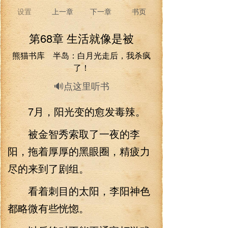
设置
上一章
下一章
书页
第68章 生活就像是被
熊猫书库 半岛：白月光走后，我杀疯
了！
🔊点这里听书
7月，阳光变的愈发毒辣。
被金智秀索取了一夜的李
阳，拖着厚厚的黑眼圈，精疲力
尽的来到了剧组。
看着刺目的太阳，李阳神色
都略微有些恍惚。