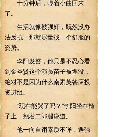
十分钟后，哼着小曲回来
了。
生活就像被强奸，既然没办
法反抗，那就尽量找一个舒服的
姿势。
李阳发誓，他只是不忍心看
到金圣贤这个演员苗子被埋没，
绝对不是因为什么南素英答应投
资进组。
“现在能哭了吗？”李阳坐在椅
子上，翘着二郎腿说道。
他一向自诩素质不详，遇强