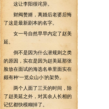
这让李阳很诧异。
财阀赘婿，离婚后老婆后悔
了这是最新剧本的名字。
女一号自然早早内定了赵美
延。
倒不是因为什么潜规则之类
的原因，实在是因为赵美延那张
脸放在面试的海选名单里面实在
颇有种‘一览众山小’的架势。
两个人面了三天的时间，除
了赵美延之外，对其余人长相的
记忆都快模糊掉了。