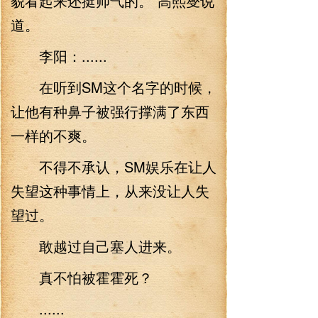
貌看起来还挺帅气的。”高熙燮说
道。
李阳：......
在听到SM这个名字的时候，
让他有种鼻子被强行撑满了东西
一样的不爽。
不得不承认，SM娱乐在让人
失望这种事情上，从来没让人失
望过。
敢越过自己塞人进来。
真不怕被霍霍死？
......