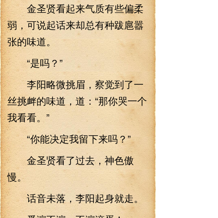
金圣贤看起来气质有些偏柔
弱，可说起话来却总有种跋扈嚣
张的味道。
“是吗？”
李阳略微挑眉，察觉到了一
丝挑衅的味道，道：“那你哭一个
我看看。”
“你能决定我留下来吗？”
金圣贤看了过去，神色傲
慢。
话音未落，李阳起身就走。