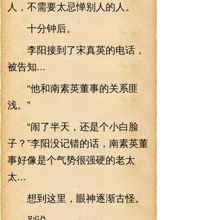
人，不需要太忌惮别人的人。
十分钟后。
李阳接到了宋真英的电话，
被告知...
“他和南素英董事的关系匪
浅。”
“闹了半天，还是个小白脸
子？”李阳没记错的话，南素英董
事好像是个气势很强硬的老太
太...
想到这里，眼神逐渐古怪。
别说。