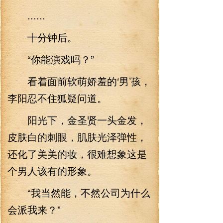
......
十分钟后。
“你能演戏吗？”
看着面前软萌娇羞的‘男’孩，
李阳忍不住狐疑问道。
阳光下，金圣贤一头金发，
皮肤白的刺眼，肌肤光泽弹性，
还化了美美的妆，很难想象这是
个男人该有的形象。
“我当然能，不然公司为什么
会派我来？”