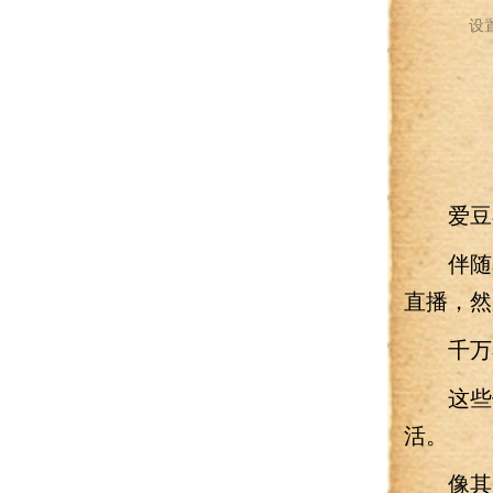
设
爱豆在
伴随着
直播，然
千万不
这些依
活。
像其中