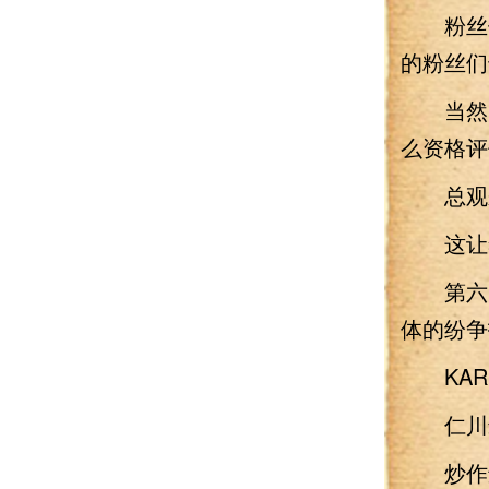
粉丝们
的粉丝们
当然，
么资格评
总观来
这让李
第六天的
体的纷争
KARI
仁川最深
炒作还