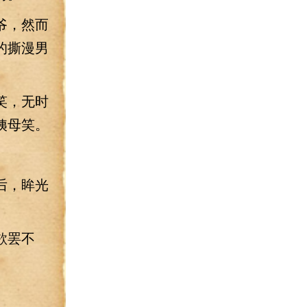
爷，然而
的撕漫男
笑，无时
姨母笑。
后，眸光
欲罢不