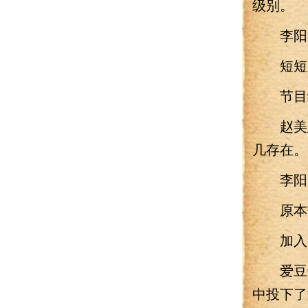
级别。
李阳和
短短几
节目结
赵美延粉
几存在。
李阳的
原本热
加入S
爱豆卡的
中投下了