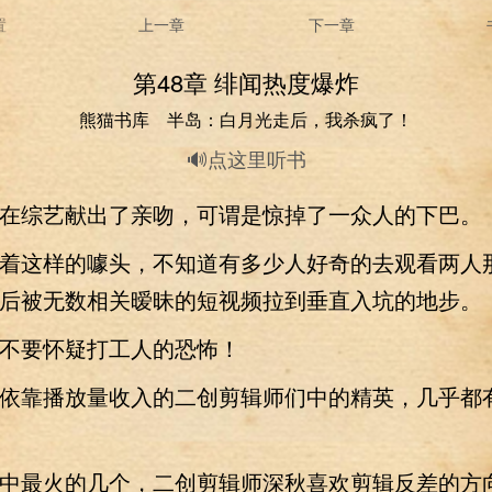
置
上一章
下一章
第48章 绯闻热度爆炸
熊猫书库 半岛：白月光走后，我杀疯了！
🔊点这里听书
综艺献出了亲吻，可谓是惊掉了一众人的下巴。
这样的噱头，不知道有多少人好奇的去观看两人
后被无数相关暧昧的短视频拉到垂直入坑的地步。
要怀疑打工人的恐怖！
靠播放量收入的二创剪辑师们中的精英，几乎都
最火的几个，二创剪辑师深秋喜欢剪辑反差的方