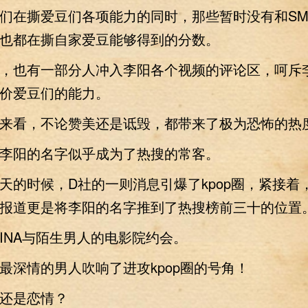
在撕爱豆们各项能力的同时，那些暂时没有和SM
也都在撕自家爱豆能够得到的分数。
也有一部分人冲入李阳各个视频的评论区，呵斥
价爱豆们的能力。
看，不论赞美还是诋毁，都带来了极为恐怖的热
阳的名字似乎成为了热搜的常客。
时候，D社的一则消息引爆了kpop圈，紧接着
报道更是将李阳的名字推到了热搜榜前三十的位置
NA与陌生男人的电影院约会。
情的男人吹响了进攻kpop圈的号角！
是恋情？