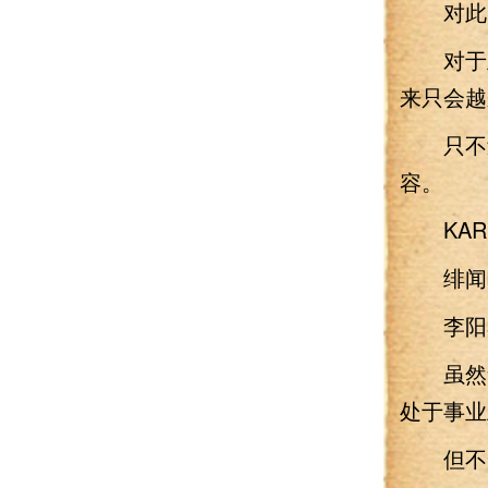
对此，
对于主
来只会越
只不过
容。
KARI
绯闻
李阳看
虽然华
处于事业
但不知