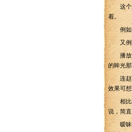
这个总
着。
例如开
又例如背
播放量达
的眸光那
连赵美延
效果可想
相比于
说，简直
暧昧的