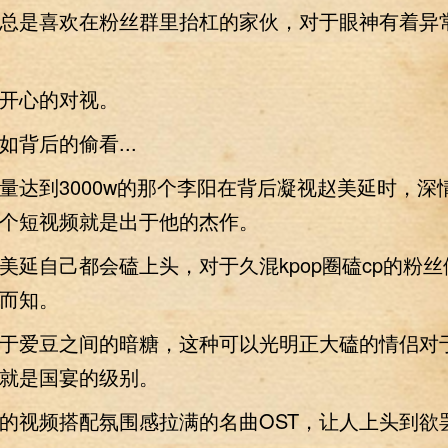
是喜欢在粉丝群里抬杠的家伙，对于眼神有着异
心的对视。
后的偷看...
到3000w的那个李阳在背后凝视赵美延时，深
个短视频就是出于他的杰作。
自己都会磕上头，对于久混kpop圈磕cp的粉丝
而知。
爱豆之间的暗糖，这种可以光明正大磕的情侣对于
就是国宴的级别。
视频搭配氛围感拉满的名曲OST，让人上头到欲