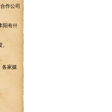
合作公司
李阳有什
度。
，各家媒
。