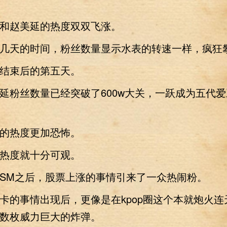
赵美延的热度双双飞涨。
天的时间，粉丝数量显示水表的转速一样，疯狂
束后的第五天。
丝数量已经突破了600w大关，一跃成为五代爱
热度更加恐怖。
度就十分可观。
M之后，股票上涨的事情引来了一众热闹粉。
事情出现后，更像是在kpop圈这个本就炮火连
数枚威力巨大的炸弹。