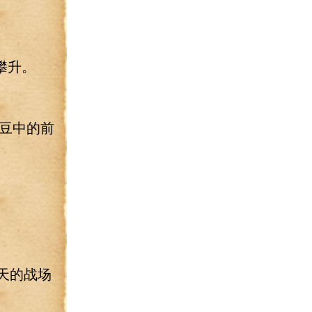
攀升。
豆中的前
天的战场