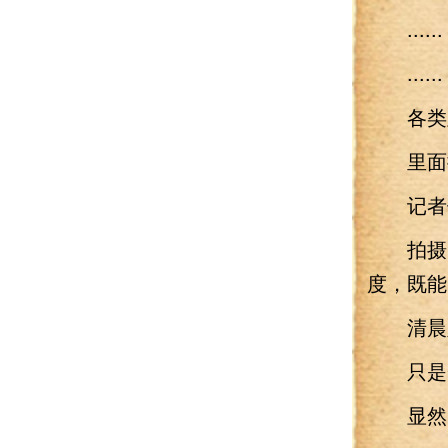
......
......
各类显
里面搭
记者们
拍摄的
度，既能
清晨六
只是一
显然，