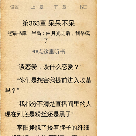
设置
上一章
下一章
书页
第363章 呆呆不呆
熊猫书库 半岛：白月光走后，我杀疯
了！
🔊点这里听书
“谈恋爱，谈什么恋爱？”
“你们是想害我提前进入坟墓
吗？”
“我都分不清楚直播间里的人
现在到底是粉丝还是黑子”
李阳挣脱了搂着脖子的纤细