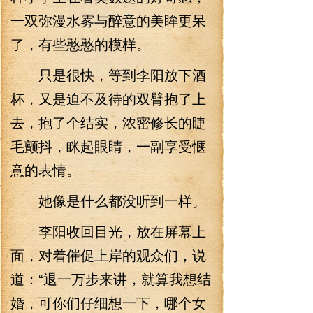
一双弥漫水雾与醉意的美眸更呆
了，有些憨憨的模样。
只是很快，等到李阳放下酒
杯，又是迫不及待的双臂抱了上
去，抱了个结实，浓密修长的睫
毛颤抖，眯起眼睛，一副享受惬
意的表情。
她像是什么都没听到一样。
李阳收回目光，放在屏幕上
面，对着催促上岸的观众们，说
道：“退一万步来讲，就算我想结
婚，可你们仔细想一下，哪个女