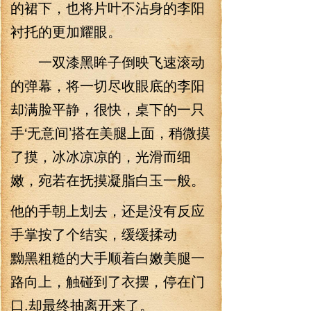
的裙下，也将片叶不沾身的李阳
衬托的更加耀眼。
一双漆黑眸子倒映飞速滚动
的弹幕，将一切尽收眼底的李阳
却满脸平静，很快，桌下的一只
手‘无意间’搭在美腿上面，稍微摸
了摸，冰冰凉凉的，光滑而细
嫩，宛若在抚摸凝脂白玉一般。
他的手朝上划去，还是没有反应
手掌按了个结实，缓缓揉动
黝黑粗糙的大手顺着白嫩美腿一
路向上，触碰到了衣摆，停在门
口.却最终抽离开来了。