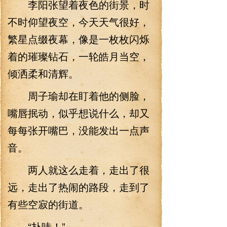
李阳张望着夜色的街景，时
不时仰望夜空，今天天气很好，
繁星点缀夜幕，像是一枚枚闪烁
着的璀璨钻石，一轮皓月当空，
倾洒柔和清辉。
周子瑜却在盯着他的侧脸，
嘴唇抿动，似乎想说什么，却又
每每张开嘴巴，没能发出一点声
音。
两人就这么走着，走出了很
远，走出了热闹的路段，走到了
有些空寂的街道。
“扑哧！”