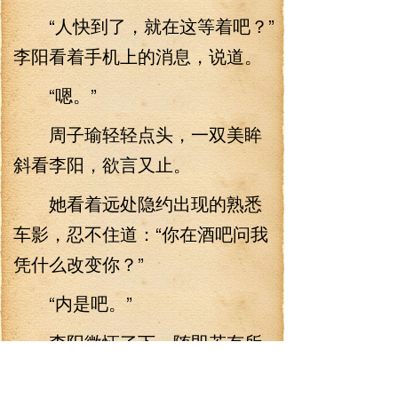
“人快到了，就在这等着吧？”
李阳看着手机上的消息，说道。
“嗯。”
周子瑜轻轻点头，一双美眸
斜看李阳，欲言又止。
她看着远处隐约出现的熟悉
车影，忍不住道：“你在酒吧问我
凭什么改变你？”
“内是吧。”
李阳微怔了下，随即若有所
思点头。