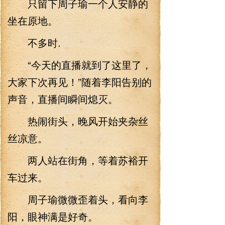
只留下周子瑜一个人安静的
坐在原地。
不多时.
“今天的直播就到了这里了，
大家下次再见！”随着李阳告别的
声音，直播间瞬间熄灭。
热闹街头，晚风开始夹杂丝
丝凉意。
两人站在街角，等着苏裕开
车过来。
周子瑜微微歪着头，看向李
阳，眼神满是好奇。