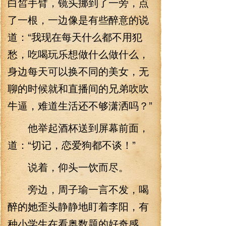
白皙手臂，镜头挪到了一旁，点
了一根，一边像是有些醉意的说
道：“我现在每天什么都不用犯
愁，吃喝玩乐想做什么做什么，
身边每天可以换不同的美女，无
聊的时候就和直播间的兄弟吹吹
牛逼，难道生活还不够潇洒吗？”
他举起酒杯送到屏幕前面，
道：“切记，恋爱狗都不谈！”
说着，仰头一饮而尽。
旁边，周子瑜一言不发，喝
醉的她歪头静静地盯着李阳，有
种小学生在看奥数题的好奇感，