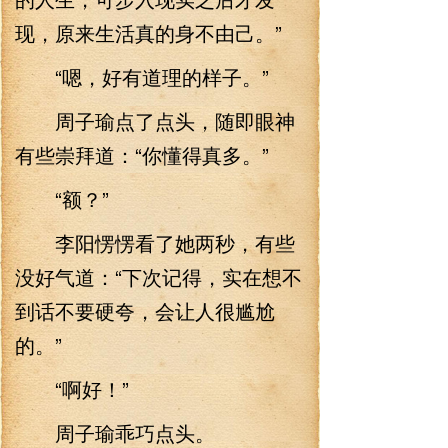
现，原来生活真的身不由己。”
“嗯，好有道理的样子。”
周子瑜点了点头，随即眼神
有些崇拜道：“你懂得真多。”
“额？”
李阳愣愣看了她两秒，有些
没好气道：“下次记得，实在想不
到话不要硬夸，会让人很尴尬
的。”
“啊好！”
周子瑜乖巧点头。