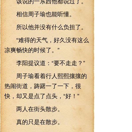
该说的一东西他都说过了。
相信周子瑜也能听懂。
所以他并没有什么负担了。
“难得的天气，好久没有这么
凉爽畅快的时候了。”
李阳提议道：“要不走走？”
周子瑜看着行人熙熙攘攘的
热闹街道，踌躇一了一下，很
快，却又是点了点头，“好！”
两人在街头散步。
真的只是在散步。