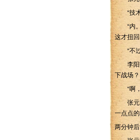
“技术
“内。
这才扭回
“不过.
李阳指
下战场？
“啊，
张元英
一点点的
两分钟后