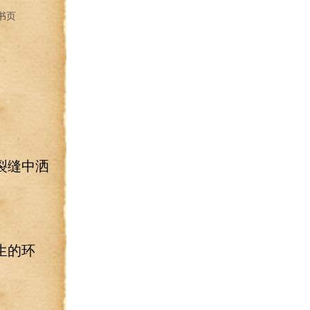
书页
裂缝中洒
生的环