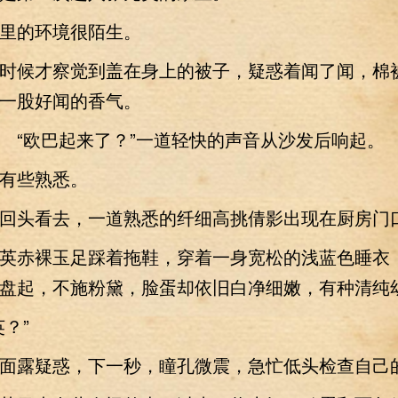
的环境很陌生。
候才察觉到盖在身上的被子，疑惑着闻了闻，棉
一股好闻的香气。
“欧巴起来了？”一道轻快的声音从沙发后响起。
些熟悉。
头看去，一道熟悉的纤细高挑倩影出现在厨房门
赤裸玉足踩着拖鞋，穿着一身宽松的浅蓝色睡衣
盘起，不施粉黛，脸蛋却依旧白净细嫩，有种清纯
？”
露疑惑，下一秒，瞳孔微震，急忙低头检查自己