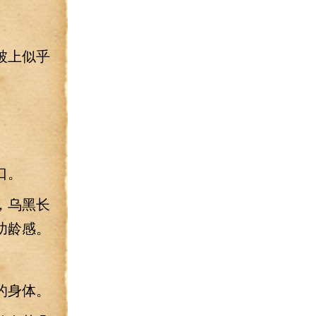
被上似乎
口。
，乌黑长
幼龄感。
的身体。