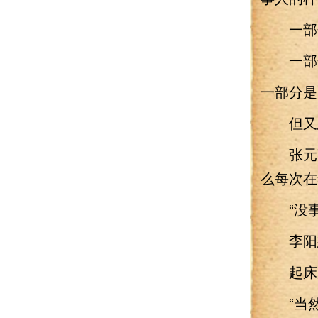
一部分
一部分
一部分
但又忍
张元英
么每次在
“没事
李阳想
起床之
“当然