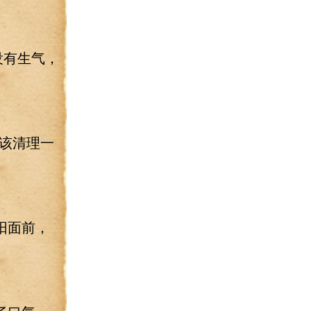
没有生气，
该清理一
阳面前，