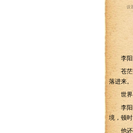
设
李阳睡
苍茫漆
落进来。
世界都
李阳揉
境，顿时
他还是