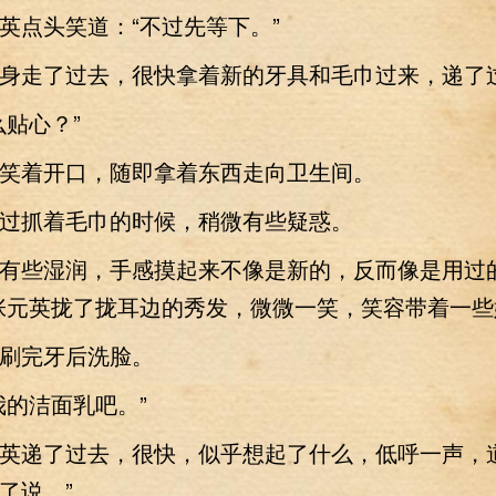
点头笑道：“不过先等下。”
走了过去，很快拿着新的牙具和毛巾过来，递了
贴心？”
着开口，随即拿着东西走向卫生间。
抓着毛巾的时候，稍微有些疑惑。
有些湿润，手感摸起来不像是新的，反而像是用过
张元英拢了拢耳边的秀发，微微一笑，笑容带着一些
完牙后洗脸。
的洁面乳吧。”
递了过去，很快，似乎想起了什么，低呼一声，道
了说。”