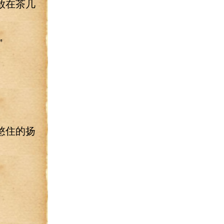
放在茶几
”
憋住的扬