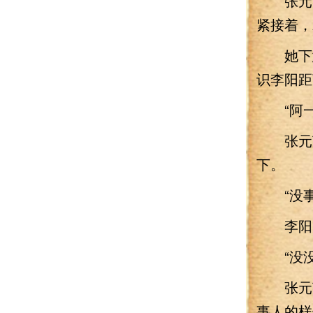
张元英
紧接着，
她下意
识李阳距
“阿一
张元英
下。
“没事
李阳关
“没没
张元英
事人的样