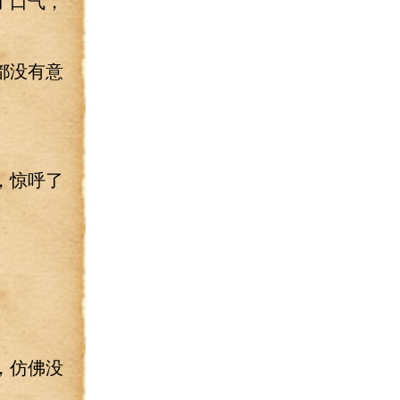
了口气，
都没有意
，惊呼了
，仿佛没