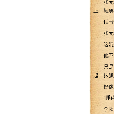
张元英
上，轻笑
话音未
张元英
这混蛋
他不会
只是很
起一抹弧
好像还
“睡得
李阳点