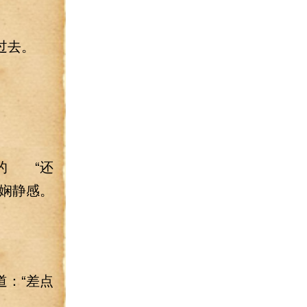
过去。
的 “还
娴静感。
：“差点