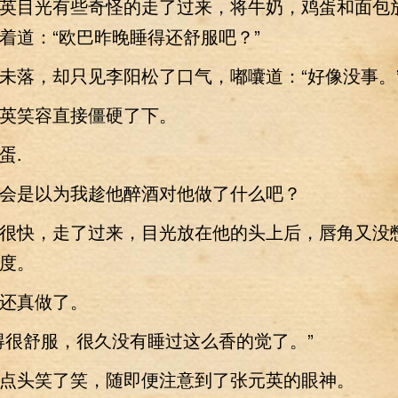
目光有些奇怪的走了过来，将牛奶，鸡蛋和面包
着道：“欧巴昨晚睡得还舒服吧？”
落，却只见李阳松了口气，嘟囔道：“好像没事。
笑容直接僵硬了下。
.
是以为我趁他醉酒对他做了什么吧？
快，走了过来，目光放在他的头上后，唇角又没
度。
真做了。
很舒服，很久没有睡过这么香的觉了。”
头笑了笑，随即便注意到了张元英的眼神。