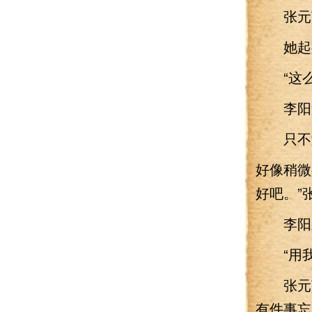
张元英
她起身
“这么
李阳笑
只不过
好像稍微
好吧。”
李阳刷
“用我
张元英
有件事忘