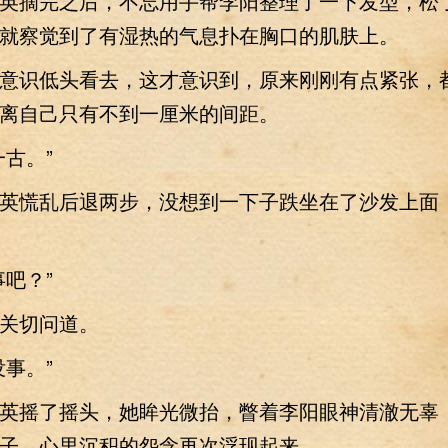
摘完之后，不忘用手帮李阳整理了一下发型，松
就察觉到了有湿热的气息扑在胸口的肌肤上。
识低头看去，这才意识到，原来刚刚有点紧张，
离自己只有不到一厘米的间距。
古。”
慌乱后退两步，没想到一下子跌坐在了沙发上面
吧？”
切问道。
事。”
摇了摇头，她眸光微抬，瞥着李阳眼神清澈无辜
子，心里沉积的怨念再次浮现起来。