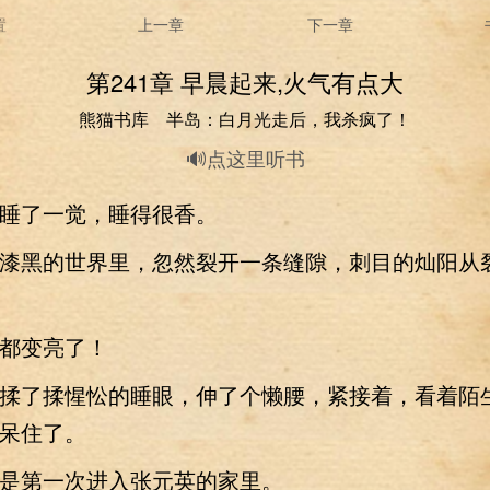
置
上一章
下一章
第241章 早晨起来,火气有点大
熊猫书库 半岛：白月光走后，我杀疯了！
🔊点这里听书
了一觉，睡得很香。
黑的世界里，忽然裂开一条缝隙，刺目的灿阳从
变亮了！
了揉惺忪的睡眼，伸了个懒腰，紧接着，看着陌
呆住了。
第一次进入张元英的家里。