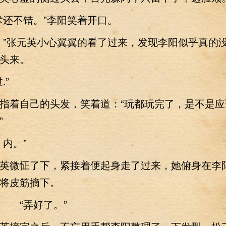
还不错。”李阳笑着开口。
”张元英小心翼翼的看了过来，发现李阳似乎真的
头来。
”
着自己的头发，笑着道：“玩都玩完了，是不是应
”
内。”
微怔了下，紧接着便起身走了过来，她俯身在李
将皮筋摘下。
 “弄好了。”