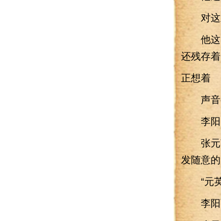
对这里
他这时
还残存着
正想着 
声音有
李阳回
张元英
发随意的
“元英
李阳面