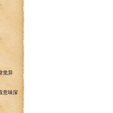
察觉异
着意味深
。