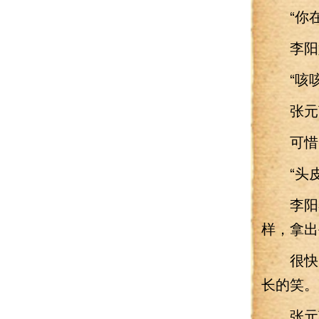
“你在
李阳好
“咳咳.
张元英咳
可惜，
“头皮
李阳察
样，拿出
很快，
长的笑。
张元英