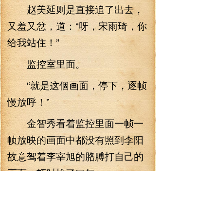
赵美延则是直接追了出去，
又羞又忿，道：“呀，宋雨琦，你
给我站住！”
监控室里面。
“就是这個画面，停下，逐帧
慢放呼！”
金智秀看着监控里面一帧一
帧放映的画面中都没有照到李阳
故意驾着李宰旭的胳膊打自己的
画面，顿时松了口气。
“现在的小伙子是真冲动啊，
听说两个人还都是公众人物，竟