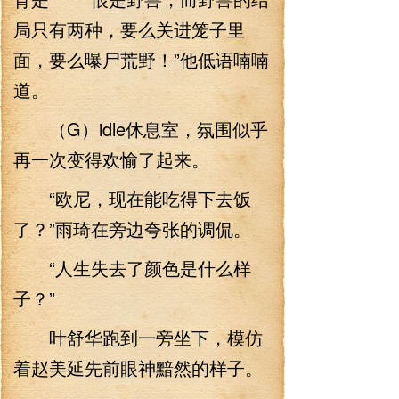
局只有两种，要么关进笼子里
面，要么曝尸荒野！”他低语喃喃
道。
（G）idle休息室，氛围似乎
再一次变得欢愉了起来。
“欧尼，现在能吃得下去饭
了？”雨琦在旁边夸张的调侃。
“人生失去了颜色是什么样
子？”
叶舒华跑到一旁坐下，模仿
着赵美延先前眼神黯然的样子。