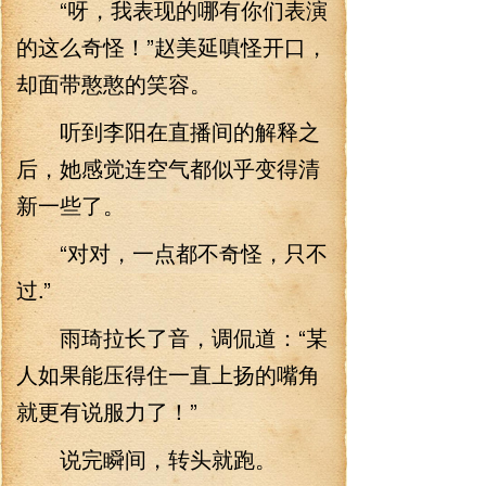
“呀，我表现的哪有你们表演
的这么奇怪！”赵美延嗔怪开口，
却面带憨憨的笑容。
听到李阳在直播间的解释之
后，她感觉连空气都似乎变得清
新一些了。
“对对，一点都不奇怪，只不
过.”
雨琦拉长了音，调侃道：“某
人如果能压得住一直上扬的嘴角
就更有说服力了！”
说完瞬间，转头就跑。