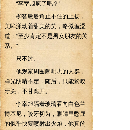
“李宰旭疯了吧？”
柳智敏唇角止不住的上扬，
美眸漾动着甜美的笑，略微羞涩
道：“至少肯定不是男女朋友的关
系。”
只不过.
他观察周围闹哄哄的人群，
眸光阴晴不定，随后，只能紧咬
牙关，不甘离开。
李宰旭隔着玻璃看向白色兰
博基尼，咬牙切齿，眼睛里憋屈
的似乎快要喷射出火焰，他真的