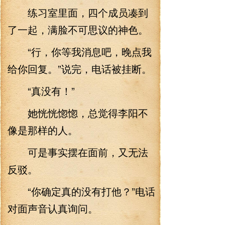
练习室里面，四个成员凑到
了一起，满脸不可思议的神色。
“行，你等我消息吧，晚点我
给你回复。”说完，电话被挂断。
“真没有！”
她恍恍惚惚，总觉得李阳不
像是那样的人。
可是事实摆在面前，又无法
反驳。
“你确定真的没有打他？”电话
对面声音认真询问。