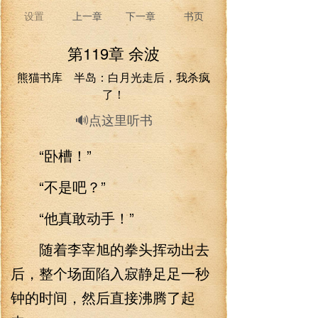
设置
上一章
下一章
书页
第119章 余波
熊猫书库 半岛：白月光走后，我杀疯
了！
🔊点这里听书
“卧槽！”
“不是吧？”
“他真敢动手！”
随着李宰旭的拳头挥动出去
后，整个场面陷入寂静足足一秒
钟的时间，然后直接沸腾了起