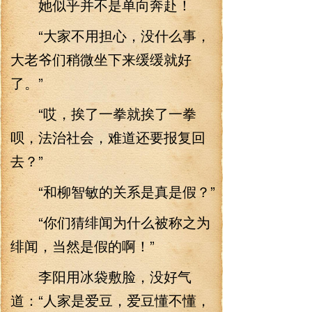
她似乎并不是单向奔赴！
“大家不用担心，没什么事，
大老爷们稍微坐下来缓缓就好
了。”
“哎，挨了一拳就挨了一拳
呗，法治社会，难道还要报复回
去？”
“和柳智敏的关系是真是假？”
“你们猜绯闻为什么被称之为
绯闻，当然是假的啊！”
李阳用冰袋敷脸，没好气
道：“人家是爱豆，爱豆懂不懂，