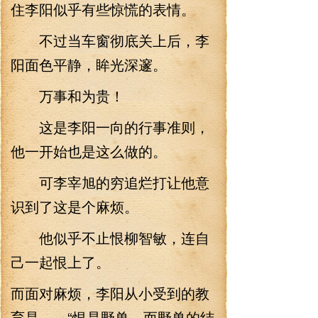
住李阳似乎有些惊慌的表情。
不过当车窗彻底关上后，李
阳面色平静，眸光深邃。
万事和为贵！
这是李阳一向的行事准则，
他一开始也是这么做的。
可李宰旭的穷追烂打让他意
识到了这是个麻烦。
他似乎不止恨柳智敏，连自
己一起恨上了。
而面对麻烦，李阳从小受到的教
育是 “恨是野兽，而野兽的结