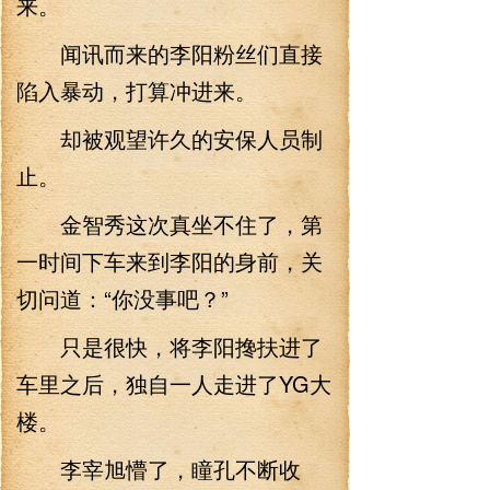
来。
闻讯而来的李阳粉丝们直接
陷入暴动，打算冲进来。
却被观望许久的安保人员制
止。
金智秀这次真坐不住了，第
一时间下车来到李阳的身前，关
切问道：“你没事吧？”
只是很快，将李阳搀扶进了
车里之后，独自一人走进了YG大
楼。
李宰旭懵了，瞳孔不断收