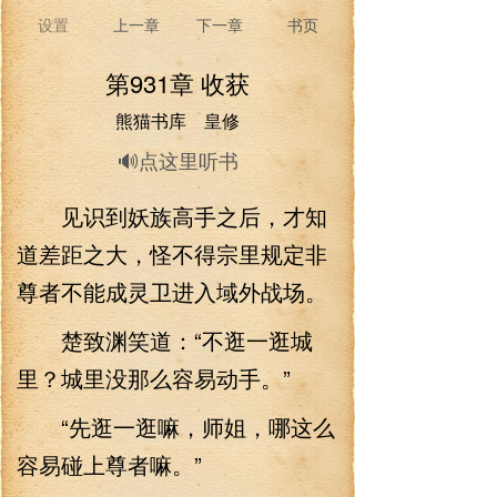
设置
上一章
下一章
书页
第931章 收获
熊猫书库 皇修
🔊点这里听书
见识到妖族高手之后，才知
道差距之大，怪不得宗里规定非
尊者不能成灵卫进入域外战场。
楚致渊笑道：“不逛一逛城
里？城里没那么容易动手。”
“先逛一逛嘛，师姐，哪这么
容易碰上尊者嘛。”