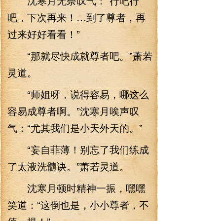
沈寒月无奈叹气：“行吧行
吧，下次再来！…到了尊者，再
过来好好看看！”
“那就尽快成就尊者吧。”萧若
灵道。
“师姐呀，说得容易，哪这么
容易成尊者啊。”沈寒月唉声叹
气：“尤其我们是小天外天的。”
“妄自菲薄！别忘了我们练成
了太液洗髓诀。”萧若灵道。
沈寒月顿时精神一振，嘿嘿
笑道：“这倒也是，小小尊者，不