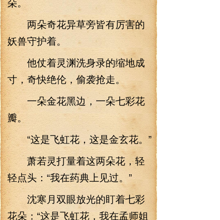
朵。
两朵奇花异草旁皆有厉害的
妖兽守护着。
他仗着灵渊洗身录的缩地成
寸，奇快绝伦，偷袭抢走。
一朵金花黑边，一朵七彩花
瓣。
“这是飞虹花，这是金玄花。”
萧若灵打量着这两朵花，轻
轻点头：“我在药典上见过。”
沈寒月双眼放光的盯着七彩
花朵：“这是飞虹花，我在孟师姐