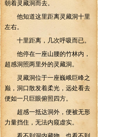
朝着灵藏洞而去。
他知道这里距离灵藏洞十里
左右。
十里距离，几次呼吸而已。
他停在一座山腰的竹林内，
超感洞照两里外的灵藏洞。
灵藏洞位于一座巍峨巨峰之
巅，洞口散发着柔光，远处看去
便如一只巨眼俯照四方。
超感一抵达洞外，便被无形
力量挡住，无法内窥虚实。
看不到洞内藏物，也看不到