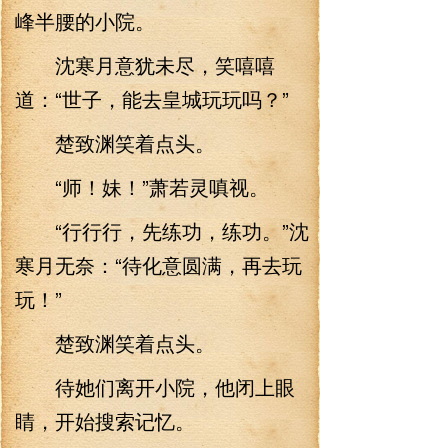
峰半腰的小院。
沈寒月意犹未尽，笑嘻嘻
道：“世子，能去皇城玩玩吗？”
楚致渊笑着点头。
“师！妹！”萧若灵嗔视。
“行行行，先练功，练功。”沈
寒月无奈：“待化意圆满，再去玩
玩！”
楚致渊笑着点头。
待她们离开小院，他闭上眼
睛，开始搜索记忆。