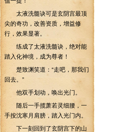
值一提！”
太液洗髓诀可是玄阴宫最顶
尖的奇功，改善资质，增益修
行，效果显著。
练成了太液洗髓诀，绝对能
踏入化神境，成为尊者！
楚致渊笑道：“走吧，那我们
回去。”
他双手划动，唤出光门。
随后一手揽萧若灵细腰，一
手按沈寒月肩膀，踏入光门内。
下一刻回到了玄阴宫下的山