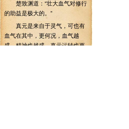
楚致渊道：“壮大血气对修行
的助益是极大的。”
真元是来自于灵气，可也有
血气在其中，更何况，血气越
盛，精神也越盛，真元运转也更
快。
更何况血气壮，寿命也自然
延长。
“金玄花呀…”沈寒月羡慕道：
“我们就没这般运气！”
楚致渊笑道：“那你们现在便
服下吧，免得夜长梦多。”