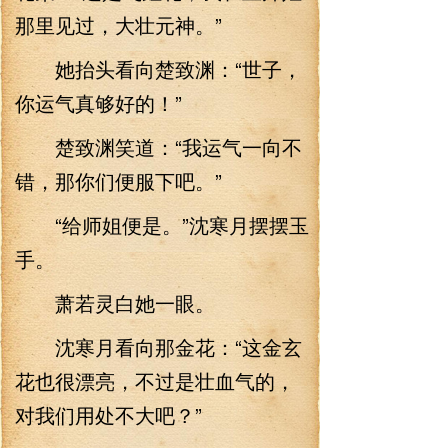
那里见过，大壮元神。”
她抬头看向楚致渊：“世子，
你运气真够好的！”
楚致渊笑道：“我运气一向不
错，那你们便服下吧。”
“给师姐便是。”沈寒月摆摆玉
手。
萧若灵白她一眼。
沈寒月看向那金花：“这金玄
花也很漂亮，不过是壮血气的，
对我们用处不大吧？”