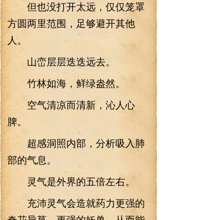
但也没打开太远，仅仅笼罩
方圆两里范围，足够避开其他
人。
山峦层层迭迭远去。
竹林如海，鲜绿盎然。
空气清凉而清新，沁人心
脾。
超感洞照内部，分析吸入肺
部的气息。
灵气是外界的五倍左右。
充沛灵气会造就药力更强的
奇花异草，更强的妖兽，从而能