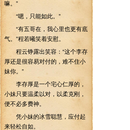
嘛。”
“嗯，只能如此。”
“有五哥在，我心里也更有底
气。”程若曦笑着安慰。
程云铮露出笑容：“这个李存
厚还是很容易对付的，难不住小
妹你。”
李存厚是一个宅心仁厚的，
小妹只要温柔以对，以柔克刚，
便不必多费神。
凭小妹的冰雪聪慧，应付起
来轻松自如。