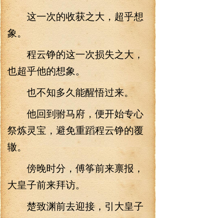
这一次的收获之大，超乎想
象。
程云铮的这一次损失之大，
也超乎他的想象。
也不知多久能醒悟过来。
他回到驸马府，便开始专心
祭炼灵宝，避免重蹈程云铮的覆
辙。
傍晚时分，傅筝前来禀报，
大皇子前来拜访。
楚致渊前去迎接，引大皇子