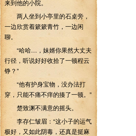
来到他的小院。
两人坐到小亭里的石桌旁，
一边欣赏着簌簌青竹，一边闲
聊。
“哈哈…，妹婿你果然大丈夫
行径，听说好好收拾了一顿程云
铮？”
“他有护身宝物，没办法打
穿，只能不痛不痒的揍了一顿。”
楚致渊不满意的摇头。
李存仁皱眉：“这小子的运气
极好，又如此阴毒，还真是挺麻