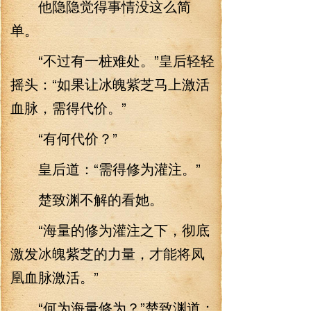
他隐隐觉得事情没这么简
单。
“不过有一桩难处。”皇后轻轻
摇头：“如果让冰魄紫芝马上激活
血脉，需得代价。”
“有何代价？”
皇后道：“需得修为灌注。”
楚致渊不解的看她。
“海量的修为灌注之下，彻底
激发冰魄紫芝的力量，才能将凤
凰血脉激活。”
“何为海量修为？”楚致渊道：