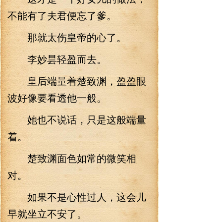
不能有了夫君便忘了爹。
那就太伤皇帝的心了。
李妙昙轻盈而去。
皇后端量着楚致渊，盈盈眼
波好像要看透他一般。
她也不说话，只是这般端量
着。
楚致渊面色如常的微笑相
对。
如果不是心性过人，这会儿
早就坐立不安了。