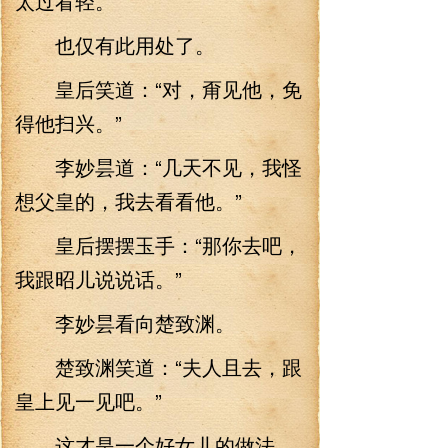
太过看轻。
也仅有此用处了。
皇后笑道：“对，甭见他，免
得他扫兴。”
李妙昙道：“几天不见，我怪
想父皇的，我去看看他。”
皇后摆摆玉手：“那你去吧，
我跟昭儿说说话。”
李妙昙看向楚致渊。
楚致渊笑道：“夫人且去，跟
皇上见一见吧。”
这才是一个好女儿的做法，