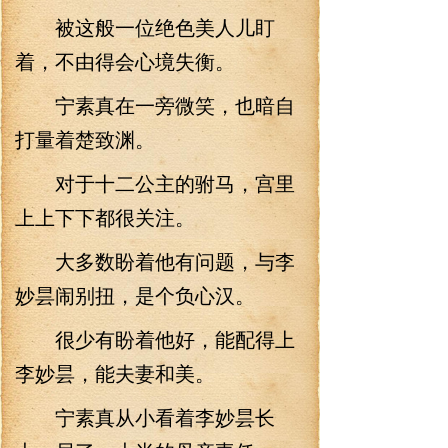
被这般一位绝色美人儿盯
着，不由得会心境失衡。
宁素真在一旁微笑，也暗自
打量着楚致渊。
对于十二公主的驸马，宫里
上上下下都很关注。
大多数盼着他有问题，与李
妙昙闹别扭，是个负心汉。
很少有盼着他好，能配得上
李妙昙，能夫妻和美。
宁素真从小看着李妙昙长