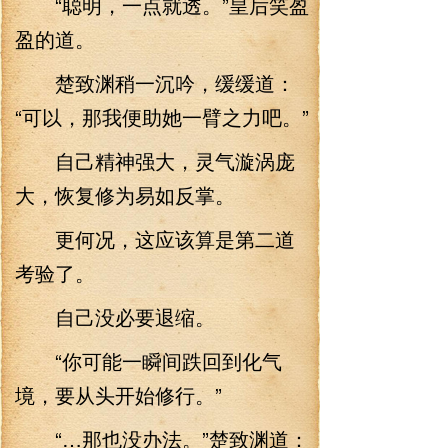
“聪明，一点就透。”皇后笑盈
盈的道。
楚致渊稍一沉吟，缓缓道：
“可以，那我便助她一臂之力吧。”
自己精神强大，灵气漩涡庞
大，恢复修为易如反掌。
更何况，这应该算是第二道
考验了。
自己没必要退缩。
“你可能一瞬间跌回到化气
境，要从头开始修行。”
“…那也没办法。”楚致渊道：