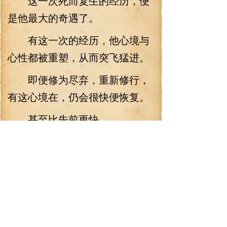
这一次死而复生的经历，便
是他最大的奇遇了。
有这一次的经历，他心境与
心性都被重塑，从而突飞猛进。
即便修为尽弃，重新修行，
有这心境在，仍会很快便恢复。
甚至比先前更快。
“你真决定了？”皇后道：“此
事不要跟昙儿说，要不然，她不
会同意。”
楚致渊缓缓点头：“就在宫里
让夫人她的凤凰血脉彻底觉醒