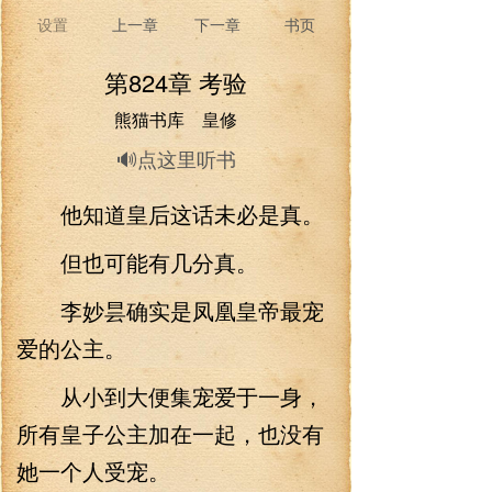
设置
上一章
下一章
书页
第824章 考验
熊猫书库 皇修
🔊点这里听书
他知道皇后这话未必是真。
但也可能有几分真。
李妙昙确实是凤凰皇帝最宠
爱的公主。
从小到大便集宠爱于一身，
所有皇子公主加在一起，也没有
她一个人受宠。