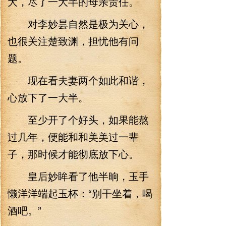
大，尽了一大半的母亲责任。
对李妙昙自然是极为关心，
也很关注楚致渊，担忧他有问
题。
现在看夫妻两个如此和谐，
心放下了一大半。
至少开了个好头，如果能熬
过几年，便能和和美美过一辈
子，那时候才能彻底放下心。
皇后妙眸看了他半晌，玉手
懒洋洋端起玉杯：“别干坐着，喝
酒吧。”