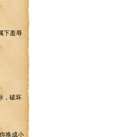
属下羞辱
标，破坏
你换成小