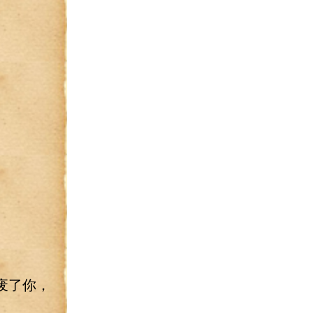
。
废了你，