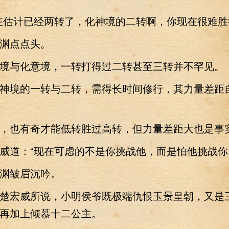
估计已经两转了，化神境的二转啊，你现在很难胜
点点头。
与化意境，一转打得过二转甚至三转并不罕见。
境的一转与二转，需得长时间修行，其力量差距
也有奇才能低转胜过高转，但力量差距大也是事
道：“现在可虑的不是你挑战他，而是怕他挑战你
皱眉沉吟。
宏威所说，小明侯爷既极端仇恨玉景皇朝，又是
再加上倾慕十二公主。