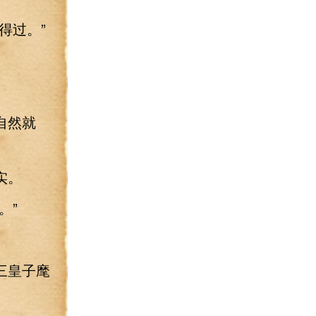
得过。”
自然就
实。
。”
三皇子麾