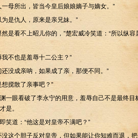
一母所出，皆当今皇后娘娘嫡子与嫡女。”
为是仇人，原来是亲兄妹。”
是看不上昭儿你的，”楚宏威冷笑道：“所以纵容
我不也是羞辱十二公主？”
还没成亲呐，如果成了亲，那便不同。”
想搅散了亲事吧？”
一眼看破了李永宁的用意，羞辱自己不是最终目
才是。
笑道：“他这是对皇帝不满吧？”
没这个胆子反对皇帝，但如果能让你知难而退，把