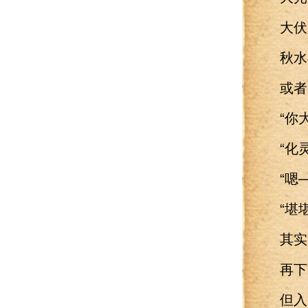
大伏
秋水
或者天
“你大
“化灵
“嗯—
“堪堪
其实已
再下一
但入虚