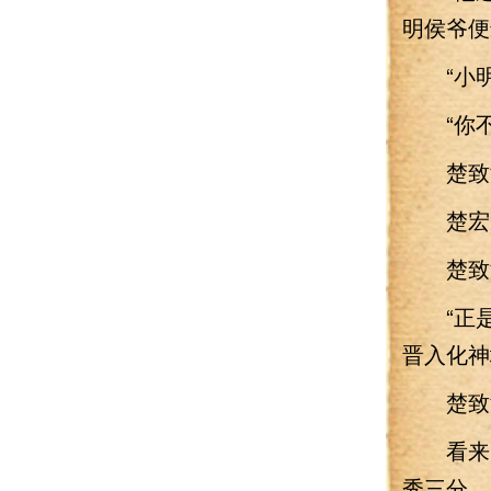
明侯爷便
“小明
“你不是
楚致渊
楚宏威
楚致渊
“正是。
晋入化神
楚致渊
看来更
秀三分。