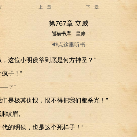
置
上一章
下一章
第767章 立威
熊猫书库 皇修
🔊点这里听书
，这位小明侯爷到底是何方神圣？”
疯子！”
—？”
们是极其仇恨，恨不得把我们都杀光！”
皱眉。
代的明侯，也是这个死样子！”