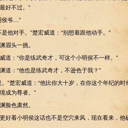
最好不过。”
侯爷…”
他对手。”楚宏威道：“别想着跟他动手。”
眉头一挑。
道：“你是练武奇才，可这个小明侯不一样。”
道：“他也是练武奇才，不逊色于我？”
”楚宏威道：“他比你大十岁，在你这个年纪的时
境成为尊者。”
脸色肃然。
好看小明侯这话也不是空穴来风，现在看来，他