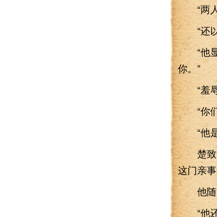
“两人
“还以
“他显然
你。”
“羞辱
“你们
“他是
楚致渊
这门亲事
他随即
“他还