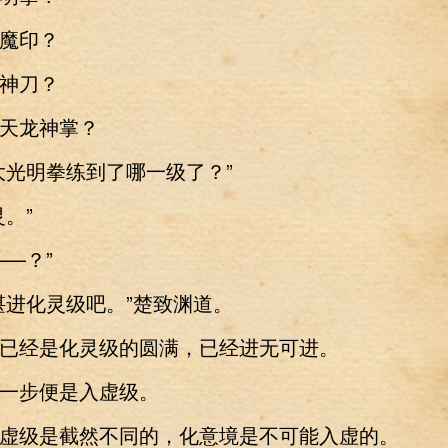
魔印？
神刀？
龙神掌？
光明拳练到了哪一级了？”
。”
—？”
进化灵级吧。”楚致渊道。
经是化灵级的圆满，已经进无可进。
步便是入虚级。
级是截然不同的，化意境是不可能入虚的。