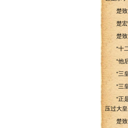
楚致渊
楚宏威
楚致渊
“十二
“他后
“三皇
“三皇
“正是
压过大皇
楚致渊