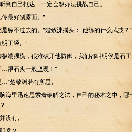
到自己抵达，一定会想办法挑战自己。
你最好别露面。”
躲不过去的。”楚致渊摇头：“他练的什么武技？”
明王经。”
极端强横，很难破开他防御，我们都叫明侯是石王
…跟石头一般坚硬！”
…”楚致渊若有所思。
海里迅速思索着破解之法，自己的秘术之中，哪
？
没有。
明拳？