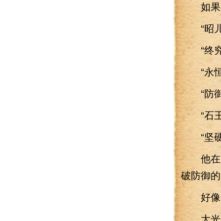
如果听
“昭儿
“终究是
“永恒
“防御
“石王
“坚硬
他在脑
破防御的
好像并
大光