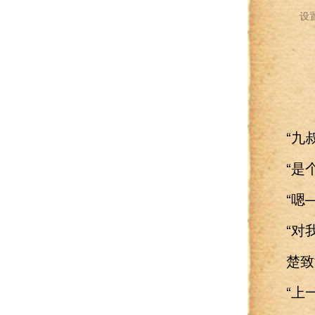
设
“九叔
“是个
“嗯—
“对我
楚致渊
“上一