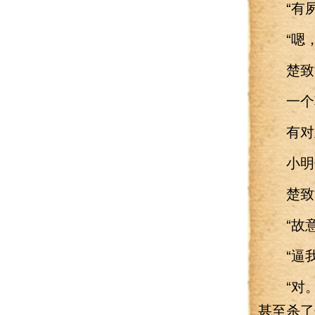
“有夙
“嗯，
楚致渊
一个朝
有对玉
小明侯
楚致渊
“故意
“逼我
“对。”
甚至杀了