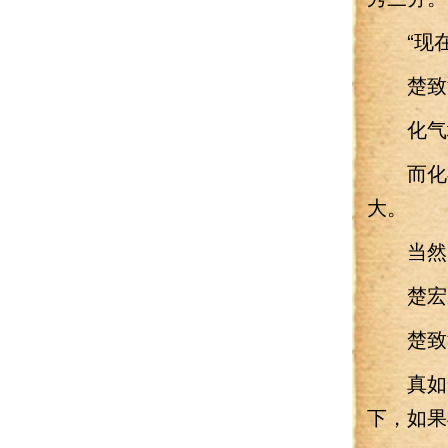
“现在
楚致渊
化气境
而化神
大。
当然，
楚宏威
楚致渊
真如楚
下，如果