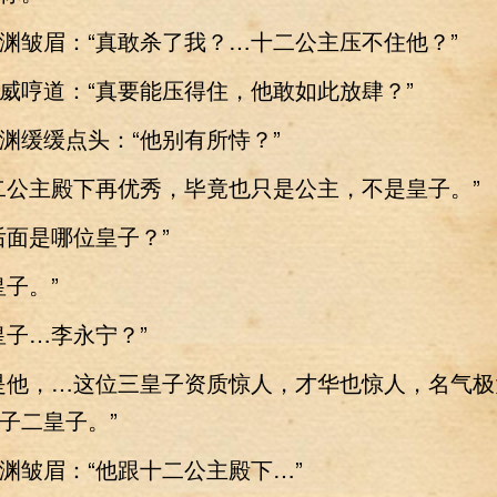
皱眉：“真敢杀了我？…十二公主压不住他？”
哼道：“真要能压得住，他敢如此放肆？”
缓缓点头：“他别有所恃？”
公主殿下再优秀，毕竟也只是公主，不是皇子。”
面是哪位皇子？”
子。”
子…李永宁？”
他，…这位三皇子资质惊人，才华也惊人，名气极
子二皇子。”
皱眉：“他跟十二公主殿下…”