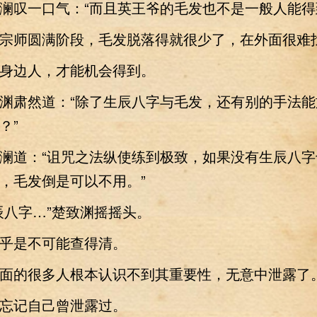
叹一口气：“而且英王爷的毛发也不是一般人能得
师圆满阶段，毛发脱落得就很少了，在外面很难
边人，才能机会得到。
肃然道：“除了生辰八字与毛发，还有别的手法能
？”
道：“诅咒之法纵使练到极致，如果没有生辰八字
，毛发倒是可以不用。”
八字…”楚致渊摇摇头。
是不可能查得清。
的很多人根本认识不到其重要性，无意中泄露了
记自己曾泄露过。