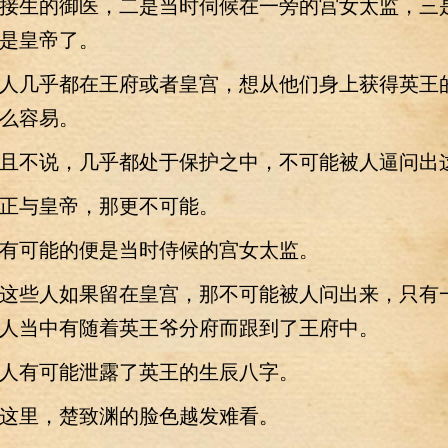
生的御医，二是当时伺候在一旁的宫女太监，三
是皇帝了。
几乎都在王府或者皇宫，想从他们身上获得英王
么容易。
不说，几乎都处于保护之中，不可能被人逼问出
与皇帝，那更不可能。
可能的便是当时侍候的宫女太监。
些人如果留在皇宫，那不可能被人问出来，只有
人当中有随着英王爷分府而跟到了王府中。
有可能泄露了英王的生辰八字。
里，楚致渊的脸色越发难看。