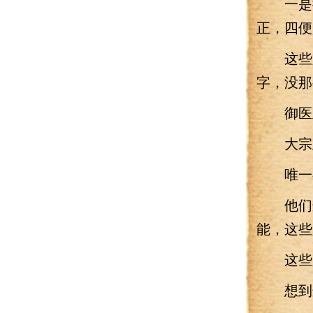
一是接
正，四便
这些人
字，没那
御医且
大宗正
唯一有
他们这
能，这些
这些人
想到这