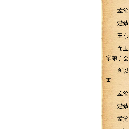
孟沧澜
楚致渊
玉京城
而玉京
宗弟子会
所以把
害。
孟沧澜
楚致渊
孟沧澜