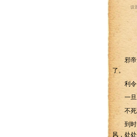
设
邪帝宝
了。
利令智
一旦卷
不死
到时候
风，处处