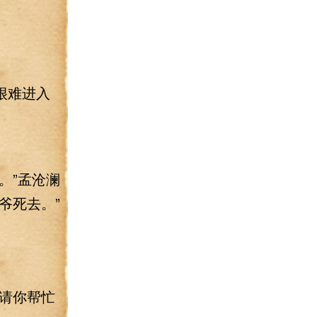
很难进入
。”孟沧澜
爷死去。”
请你帮忙