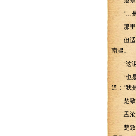
“…是
那里不
但适合
南疆。
“这诅
“也是
道：“我
楚致渊
孟沧澜
楚致渊