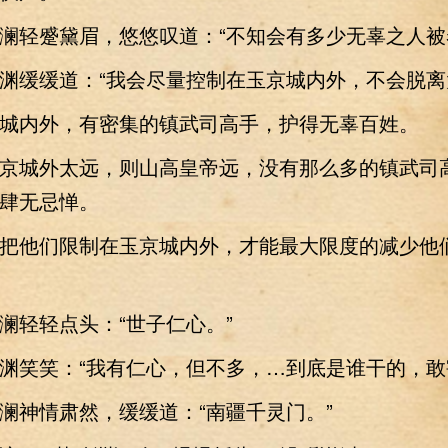
轻蹙黛眉，悠悠叹道：“不知会有多少无辜之人被
缓缓道：“我会尽量控制在玉京城内外，不会脱离
内外，有密集的镇武司高手，护得无辜百姓。
城外太远，则山高皇帝远，没有那么多的镇武司
肆无忌惮。
他们限制在玉京城内外，才能最大限度的减少他
轻轻点头：“世子仁心。”
笑笑：“我有仁心，但不多，…到底是谁干的，敢
神情肃然，缓缓道：“南疆千灵门。”