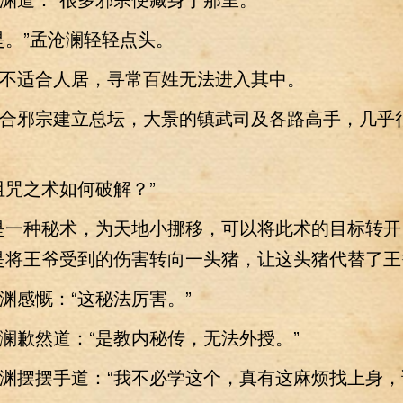
。”孟沧澜轻轻点头。
适合人居，寻常百姓无法进入其中。
邪宗建立总坛，大景的镇武司及各路高手，几乎
咒之术如何破解？”
一种秘术，为天地小挪移，可以将此术的目标转开
是将王爷受到的伤害转向一头猪，让这头猪代替了王
感慨：“这秘法厉害。”
歉然道：“是教内秘传，无法外授。”
摆摆手道：“我不必学这个，真有这麻烦找上身，