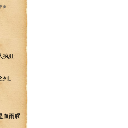
书页
人疯狂
之列。
是血雨腥