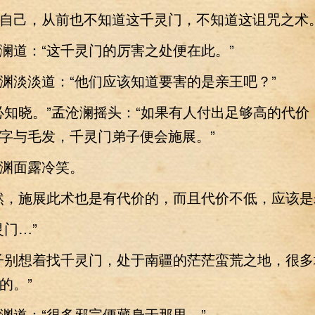
己，从前也不知道这千灵门，不知道这诅咒之术
道：“这千灵门的厉害之处便在此。”
淡淡道：“他们应该知道要害的是亲王吧？”
晓。”孟沧澜摇头：“如果有人付出足够高的代价
字与毛发，千灵门弟子便会施展。”
面露冷笑。
，施展此术也是有代价的，而且代价不低，应该是
门…”
别想着找千灵门，处于南疆的茫茫蛮荒之地，很多
的。”
道：“很多邪宗便藏身于那里。”