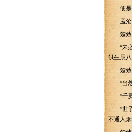
便是自
孟沧澜
楚致渊
“未必知
供生辰八
楚致渊
“当然
“千灵
“世子
不通人烟
楚致渊