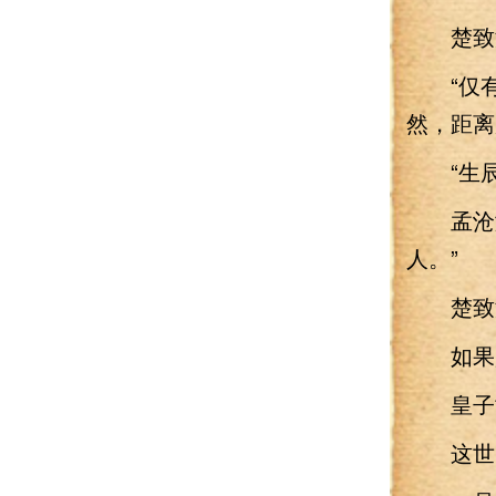
楚致渊
“仅有
然，距离
“生辰
孟沧澜
人。”
楚致渊
如果是
皇子世
这世间