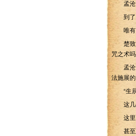
孟沧澜
到了宗
唯有身
楚致渊
咒之术吗
孟沧澜
法施展的
“生辰
这几乎
这里面
甚至忘