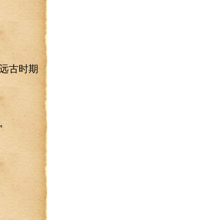
远古时期
”