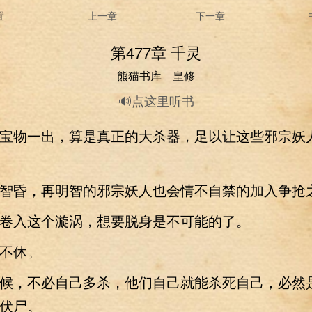
置
上一章
下一章
第477章 千灵
熊猫书库 皇修
🔊点这里听书
物一出，算是真正的大杀器，足以让这些邪宗妖
昏，再明智的邪宗妖人也会情不自禁的加入争抢
入这个漩涡，想要脱身是不可能的了。
不休。
，不必自己多杀，他们自己就能杀死自己，必然
伏尸。