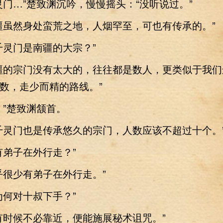
…”楚致渊沉吟，慢慢摇头：“没听说过。”
虽然身处蛮荒之地，人烟罕至，可也有传承的。”
灵门是南疆的大宗？”
的宗门没有太大的，往往都是数人，更类似于我们
数，走少而精的路线。”
”楚致渊颔首。
灵门也是传承悠久的宗门，人数应该不超过十个。
弟子在外行走？”
很少有弟子在外行走。”
何对十叔下手？”
时候不必靠近，便能施展秘术诅咒。”