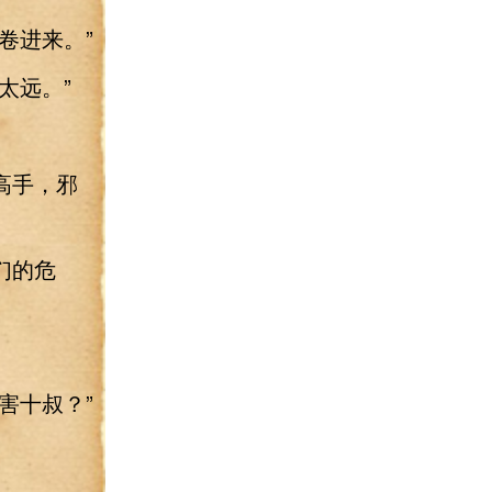
卷进来。”
太远。”
高手，邪
们的危
害十叔？”