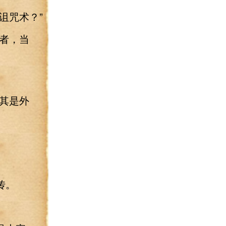
诅咒术？”
者，当
其是外
传。