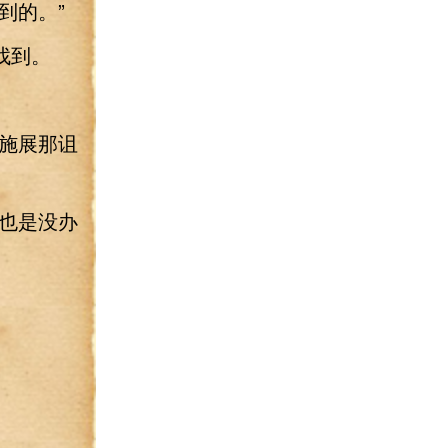
到的。”
找到。
施展那诅
也是没办
。