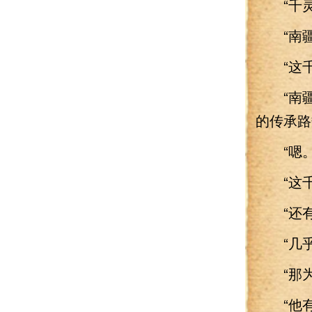
“千灵门
“南疆
“这千
“南疆
的传承路
“嗯。
“这千
“还有
“几乎
“那为
“他有